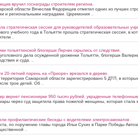
ищев вручил госнаграды строителям региона.
арской области Вячеслав Федорищев отметил одних из лучших стр
ми и региональными наградами. Церемония ..
ла стратегическая сессия для руководителей образовательных уч
вого учебного года в Тольятти прошла стратегическая сессия, в ко
тели ..
ки тольяттинской блогерши Лерчек скрылись от следствия.
уголовного дела осужденной уроженки Тольятти, блогерши Валери
дствия и суда. ..
ти 20-летний парень на «Приоре» врезался в дерево.
а территории Самарской области зарегистрировано 5 ДТП, в которы
исле трое детей. Об ..
ер вернет пенсионерке 950 тысяч рублей, украденные телефонны
мары через суд защитила права пожилой женщины, которая стала
ели профилактические беседы с водителями электросамокатов .
уста, по поручению главы города Ильи Сухих в Парке Победы Автоз
ественной ..