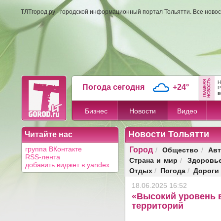
ТЛТгород.ру - городской информационный портал Тольятти. Все новос
Н
Погода сегодня
+24°
в
Бизнес
Новости
Видео
Новости Тольятти
Читайте нас
Город
Общество
Авт
группа ВКонтакте
/
/
RSS-лента
Страна и мир
Здоровь
/
добавить виджет в yandex
Отдых
Погода
Дороги
/
/
18.06.2025 16:52
«Высокий уровень 
территорий