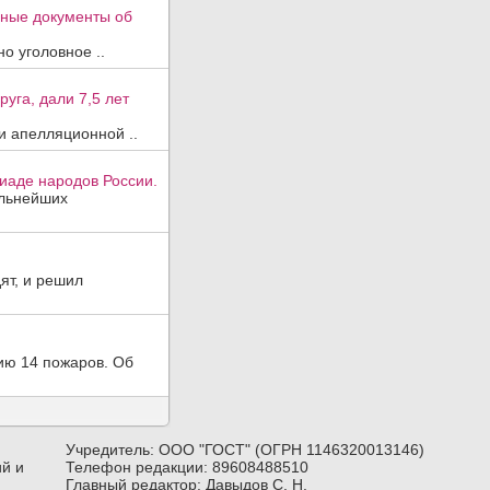
вные документы об
о уголовное ..
уга, дали 7,5 лет
и апелляционной ..
иаде народов России.
ильнейших
ят, и решил
ию 14 пожаров. Об
Учредитель: ООО "ГОСТ" (ОГРН 1146320013146)
й и
Телефон редакции: 89608488510
Главный редактор: Давыдов С. Н.