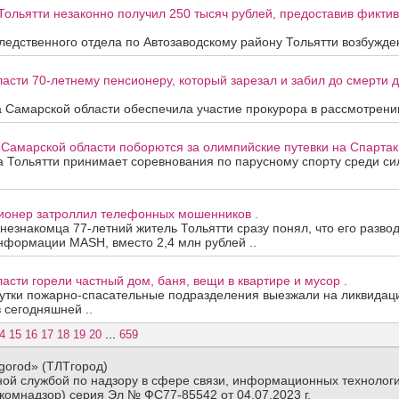
Тольятти незаконно получил 250 тысяч рублей, предоставив фикти
едственного отдела по Автозаводскому району Тольятти возбужден
асти 70-летнему пенсионеру, который зарезал и забил до смерти др
 Самарской области обеспечила участие прокурора в рассмотрени
 Самарской области поборются за олимпийские путевки на Спартак
та Тольятти принимает соревнования по парусному спорту среди с
сионер затроллил телефонных мошенников .
 незнакомца 77-летний житель Тольятти сразу понял, что его развод
нформации MASH, вместо 2,4 млн рублей ..
асти горели частный дом, баня, вещи в квартире и мусор .
утки пожарно-спасательные подразделения выезжали на ликвидац
в сегодняшней ..
...
4
15
16
17
18
19
20
659
gorod» (ТЛТгород)
ой службой по надзору в сфере связи, информационных технологи
комнадзор) серия Эл № ФС77-85542 от 04.07.2023 г.