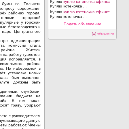
Куплю
куплю котеночка сфинкс
 Думы г.о. Тольятти
Куплю котеночка ...
вопросу содержания
Куплю
куплю котеночка сфинкс
рёх районах города.
Куплю котеночка ...
телями городской
пулярные у горожан
Подать объявление
ые Автозаводского и
 парк Центрального
объявления
нтре администрации
ута комиссии стала
 района. Жители
 на работу туалетов,
ция исправляется, в
сомольского района
о. На набережной в
дёт установка новых
травы был выполнен
альте должны быть
дениями, клумбами.
овании бюджета на
рой». В том числе
осят траву, убирают
есте с руководителем
служивающего данную
леты работают. Члены