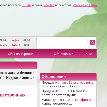
ортал посетило
61 544
человек,
234 444
просмотров.
Реклама на сайте
79,99
нефть
89,66
92,172
золото
4165
СВО на Украине
Объявления
еще
кономика и бизнес
/
Объявления
е
Недвижимость
/
/
Продам
bitmain z15 pro asic miner
Компания GuangDong ...
Продам
rtx 3060
0 Гб памяти.
бщественных
Карта работает лучше, ...
Куплю
куплю котеночка сфинкс
Куплю котеночка ...