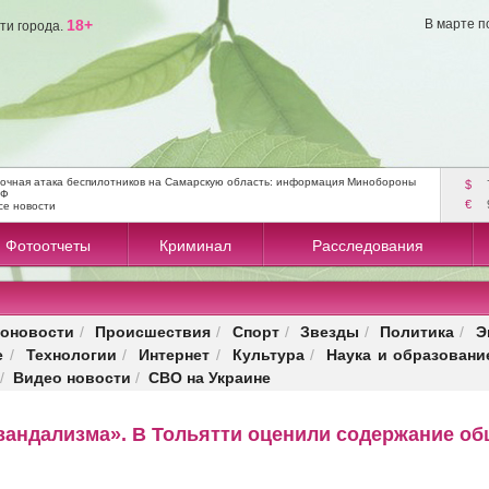
18+
В марте п
ти города.
очная атака беспилотников на Самарскую область: информация Минобороны
$
РФ
€
се новости
Фотоотчеты
Криминал
Расследования
оновости
Происшествия
Спорт
Звезды
Политика
Э
/
/
/
/
/
е
Технологии
Интернет
Культура
Наука и образовани
/
/
/
/
Видео новости
СВО на Украине
/
/
вандализма». В Тольятти оценили содержание о