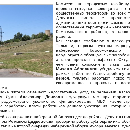
Комиссия по городскому хозяйству
провела выездное совещание по 
общественных территорий во всех т
Депутаты вместе с представи
администрации осмотрели самые по
общественные территории - набережн
Комсомольского районов, а также
района.
Как сегодня сообщают в пресс-це
Тольятти, первым пунктом маршр
набережная Комсомольского
неоднократно обращались с жалобами
а также провалы в асфальте. Ситуа
чем члены комиссии и глава Ком
Михаил Абросимов
убедились личн
рамках работ по благоустройству и
пергол, туалеты работают, покос 
своевременно, а провалы в асф
емя.
йона жители отмечают недостаточный уход за зелеными насаж
еля Думы
Александр Денисов
подчеркнул, что при формир
предусмотрено увеличение финансирования МБУ «Зеленст
е заработной платы работников данного учреждения, которые к
ми и т.п..
ей к содержанию набережной Автозаводского района. Депутаты вм
атом
Романом Дидковским
проверили работу субподрядчика, об
 так и на второй очередях набережной уборка мусора ведется, туа