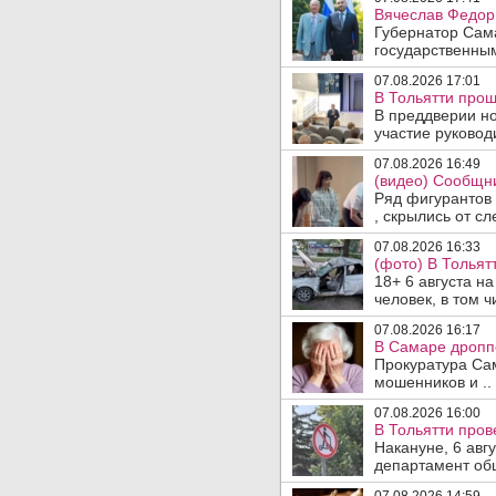
Вячеслав Федор
Губернатор Сам
государственны
07.08.2026 17:01
В Тольятти прош
В преддверии но
участие руководи
07.08.2026 16:49
(видео) Сообщни
Ряд фигурантов 
, скрылись от сле
07.08.2026 16:33
(фото) В Тольят
18+ 6 августа н
человек, в том ч
07.08.2026 16:17
В Самаре дропп
Прокуратура Са
мошенников и ..
07.08.2026 16:00
В Тольятти пров
Накануне, 6 авг
департамент общ