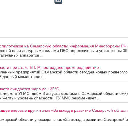
еспилотников на Самарскую область: информация Минобороны РФ.
едшей ночи дежурными силами ПВО перехвачены и уничтожены 39
ательных аппаратов ..
ласти при атаке БПЛА пострадало промпредприятие .
ленных предприятий Самарской области сегодня ночью подверглос
В данный момент идет ..
асти ожидается жара до +35°C.
олжского УГМС, днём 8 августа местами в Самарской области ожи
 жёлтый уровень опасности. ГУ МЧС рекомендует ..
ищев впервые вручил знак «За вклад в развитие Самарской облас
марской области учрежден знак «За вклад в развитие Самарской об