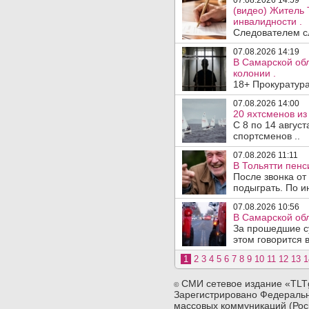
07.08.2026 14:59
(видео) Житель 
инвалидности .
Следователем сл
07.08.2026 14:19
В Самарской обл
колонии .
18+ Прокуратура
07.08.2026 14:00
20 яхтсменов из
С 8 по 14 авгус
спортсменов ..
07.08.2026 11:11
В Тольятти пен
После звонка от
подыграть. По и
07.08.2026 10:56
В Самарской обл
За прошедшие с
этом говорится 
1
2
3
4
5
6
7
8
9
10
11
12
13
1
СМИ сетевое издание «TLT
©
Зарегистрировано Федеральн
массовых коммуникаций (Рос