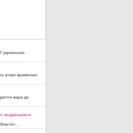
7 украинских
ь атаке вражеских
дается жара до
ти» выдающимся
ласти», ..