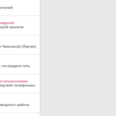
оителей
реждений.
торой приняли
и Чекалиной (Лерчек)
х пострадали пять
ми мошенниками.
 жертвой телефонных
аводского района