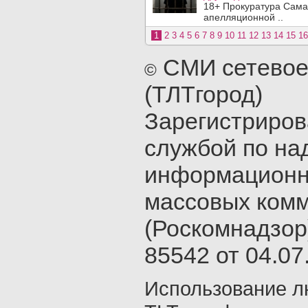
18+ Прокуратура Сама
апелляционной ..
1
2
3
4
5
6
7
8
9
10
11
12
13
14
15
16
СМИ сетевое
©
(ТЛТгород)
Зарегистриро
службой по на
информационн
массовых ком
(Роскомнадзор
85542 от 04.07.
Использование л