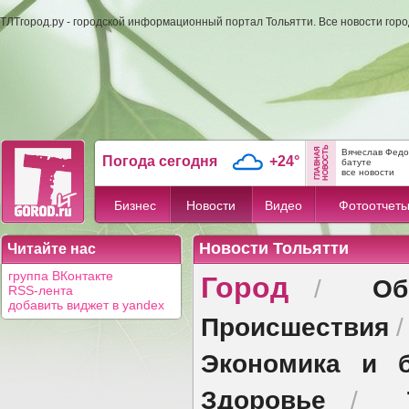
ТЛТгород.ру - городской информационный портал Тольятти. Все новости гор
Вячеслав Федо
Погода сегодня
+24°
батуте
все новости
Бизнес
Новости
Видео
Фотоотчет
Новости Тольятти
Читайте нас
Город
группа ВКонтакте
Об
/
RSS-лента
добавить виджет в yandex
Происшествия
Экономика и б
Здоровье
/