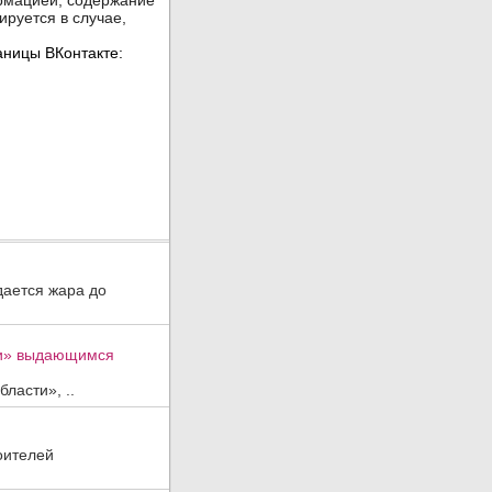
дается жара до
ти» выдающимся
ласти», ..
оителей