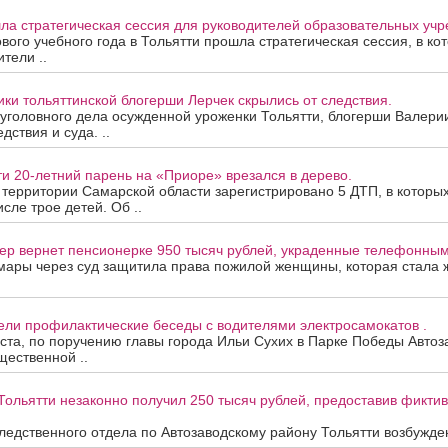
ла стратегическая сессия для руководителей образовательных уч
вого учебного года в Тольятти прошла стратегическая сессия, в ко
тели ..
ки тольяттинской блогерши Лерчек скрылись от следствия.
уголовного дела осужденной уроженки Тольятти, блогерши Валери
дствия и суда. ..
ти 20-летний парень на «Приоре» врезался в дерево.
а территории Самарской области зарегистрировано 5 ДТП, в которы
исле трое детей. Об ..
ер вернет пенсионерке 950 тысяч рублей, украденные телефонны
мары через суд защитила права пожилой женщины, которая стала
ели профилактические беседы с водителями электросамокатов .
уста, по поручению главы города Ильи Сухих в Парке Победы Автоз
ественной ..
Тольятти незаконно получил 250 тысяч рублей, предоставив фикти
едственного отдела по Автозаводскому району Тольятти возбужден