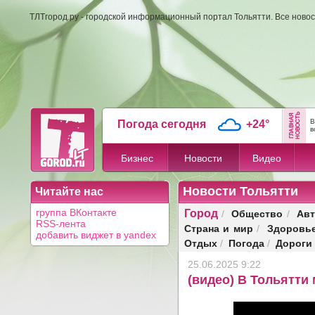
ТЛТгород.ру - городской информационный портал Тольятти. Все новос
В
Погода сегодня
+24°
в
Бизнес
Новости
Видео
Новости Тольятти
Читайте нас
Город
Общество
Авт
группа ВКонтакте
/
/
RSS-лента
Страна и мир
Здоровь
/
добавить виджет в yandex
Отдых
Погода
Дороги
/
/
25.06.2025 9:22
(видео) В Тольятти