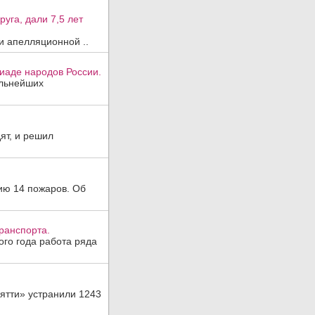
уга, дали 7,5 лет
и апелляционной ..
иаде народов России.
ильнейших
ят, и решил
ию 14 пожаров. Об
ранспорта.
ого года работа ряда
ятти» устранили 1243