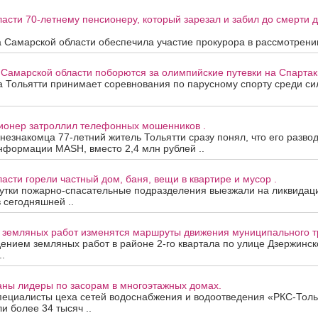
асти 70-летнему пенсионеру, который зарезал и забил до смерти др
 Самарской области обеспечила участие прокурора в рассмотрени
 Самарской области поборются за олимпийские путевки на Спартак
та Тольятти принимает соревнования по парусному спорту среди с
сионер затроллил телефонных мошенников .
 незнакомца 77-летний житель Тольятти сразу понял, что его развод
нформации MASH, вместо 2,4 млн рублей ..
асти горели частный дом, баня, вещи в квартире и мусор .
утки пожарно-спасательные подразделения выезжали на ликвидац
в сегодняшней ..
а земляных работ изменятся маршруты движения муниципального т
дением земляных работ в районе 2-го квартала по улице Дзержинск
.
аны лидеры по засорам в многоэтажных домах.
пециалисты цеха сетей водоснабжения и водоотведения «РКС-Толь
и более 34 тысяч ..