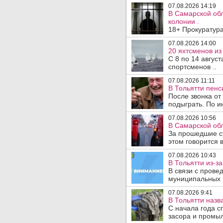
07.08.2026 14:19
В Самарской обл
колонии .
18+ Прокуратура
07.08.2026 14:00
20 яхтсменов из
С 8 по 14 авгус
спортсменов ..
07.08.2026 11:11
В Тольятти пен
После звонка от
подыграть. По и
07.08.2026 10:56
В Самарской обл
За прошедшие с
этом говорится 
07.08.2026 10:43
В Тольятти из-з
В связи с прове
муниципальных .
07.08.2026 9:41
В Тольятти назв
С начала года с
засора и промыл