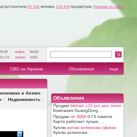
ортал посетило
61 544
человек,
234 444
просмотров.
Реклама на сайте
79,99
нефть
89,66
92,172
золото
4165
СВО на Украине
Объявления
еще
кономика и бизнес
/
Объявления
е
Недвижимость
/
/
Продам
bitmain z15 pro asic miner
Компания GuangDong ...
Продам
rtx 3060
0 Гб памяти.
Карта работает лучше, ...
Куплю
куплю котеночка сфинкс
Куплю котеночка ...