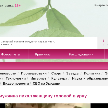
18+
В марте п
ти города.
$
 Самарской области ожидается жара до +35°C
се новости
€
Фотоотчеты
Криминал
Расследования
оновости
Происшествия
Спорт
Звезды
Политика
Э
/
/
/
/
/
е
Технологии
Интернет
Культура
Наука и образовани
/
/
/
/
Видео новости
СВО на Украине
/
/
 мужчина пихал женщину головой в урну