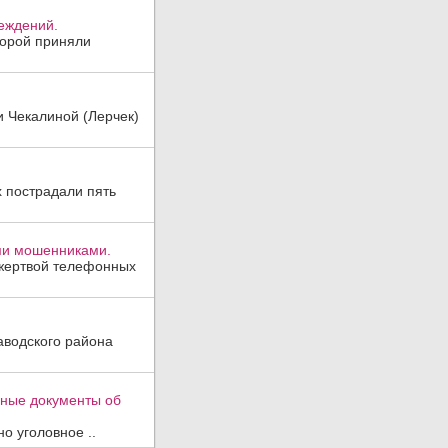
реждений.
торой приняли
и Чекалиной (Лерчек)
х пострадали пять
ми мошенниками.
 жертвой телефонных
аводского района
вные документы об
о уголовное ..