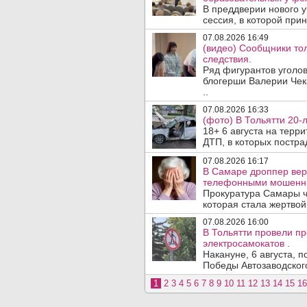
В преддверии нового у
сессия, в которой прин
07.08.2026 16:49
(видео) Сообщники тол
следствия.
Ряд фигурантов уголов
блогерши Валерии Чека
..
07.08.2026 16:33
(фото) В Тольятти 20-
18+ 6 августа на терр
ДТП, в которых пострад
07.08.2026 16:17
В Самаре дроппер вер
телефонными мошенн
Прокуратура Самары ч
которая стала жертво
07.08.2026 16:00
В Тольятти провели п
электросамокатов .
Накануне, 6 августа, 
Победы Автозаводског
1
2
3
4
5
6
7
8
9
10
11
12
13
14
15
16