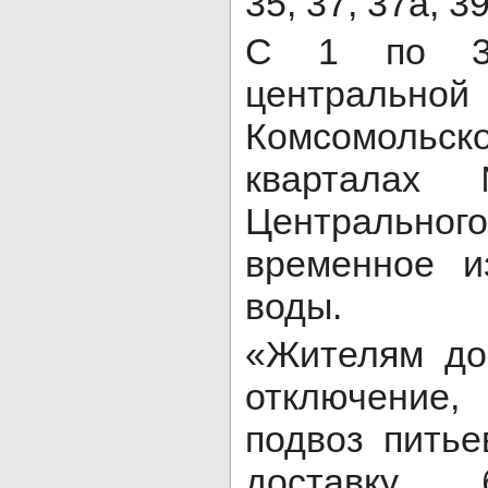
35, 37, 37а, 39
С 1 по 3
централ
Комсомольс
квартала
Центральног
временное и
воды.
«Жителям до
отключение,
подвоз питье
доставку 