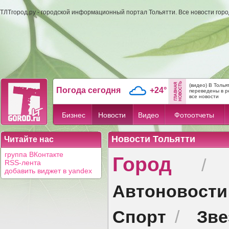
ТЛТгород.ру - городской информационный портал Тольятти. Все новости гор
(видео) В Толь
Погода сегодня
+24°
переведены в р
все новости
Бизнес
Новости
Видео
Фотоотчеты
Новости Тольятти
Читайте нас
Город
группа ВКонтакте
RSS-лента
добавить виджет в yandex
Автоновости
Спорт
Зв
/