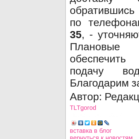
обратившись
по телефон
35
, - уточняю
Плановые 
обеспечит
подачу во
Благодарим з
Автор: Редак
TLTgorod
Просмотров: 3207
вставка в блог
вернуться
к новостям