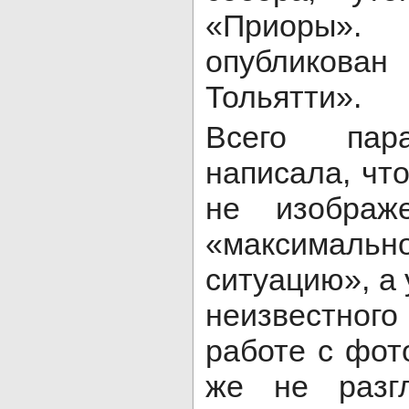
«Приоры»
опубликован
Тольятти».
Всего пар
написала, чт
не изображ
«максимал
ситуацию», а
неизвестног
работе с фо
же не разг