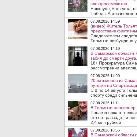
электросамокатов .
Накануне, 6 августа, 
Победы Автозаводског
07.08.2026 14:59
(видео) Житель Тольят
предоставив фиктивны
Следователем следств
Тольятти возбуждено у
07.08.2026 14:19
В Самарской области 7
забил до смерти друга,
18+ Прокуратура Сама
рассмотрении апелляц
07.08.2026 14:00
20 яхтсменов из Сама
путевки на Спартакиад
С 8 по 14 августа Тол
спорту среди сильнейш
07.08.2026 11:11
В Тольятти пенсионер
После звонка от незна
что его разводят, и р
2,4 млн рублей ..
07.08.2026 10:56
В Самарской области г