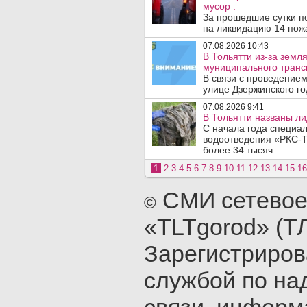
мусор .
За прошедшие сутки п
на ликвидацию 14 пожа
07.08.2026 10:43
В Тольятти из-за зем
муниципального транс
В связи с проведением
улице Дзержинского го
07.08.2026 9:41
В Тольятти названы л
С начала года специа
водоотведения «РКС-Т
более 34 тысяч ..
1
2
3
4
5
6
7
8
9
10
11
12
13
14
15
16
СМИ сетевое
©
«TLTgorod» (Т
Зарегистриро
службой по на