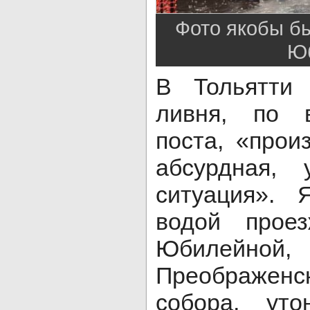
Фото якобы б
Ю
В Тольятти 
ливня, по 
поста, «про
абсурдная, 
ситуация». 
водой прое
Юбилейной
Преображенс
собора, ут