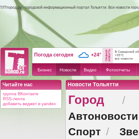
ТЛТгород.ру - городской информационный портал Тольятти. Все новости гор
В Самарской об
Погода сегодня
+24°
+35°C
все новости
Бизнес
Новости
Видео
Фотоотчеты
Новости Тольятти
Читайте нас
Город
группа ВКонтакте
RSS-лента
добавить виджет в yandex
Автоновости
Спорт
Зв
/