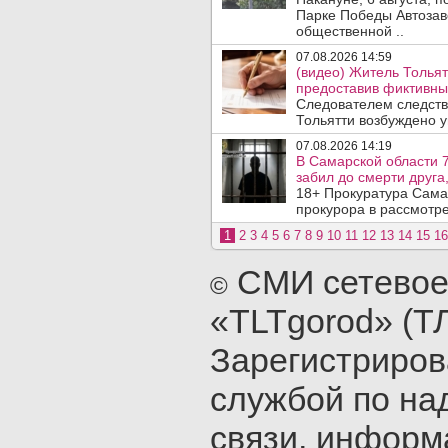
Парке Победы Автозав
общественной ..
07.08.2026 14:59
(видео) Житель Тольят
предоставив фиктивны
Следователем следств
Тольятти возбуждено у
07.08.2026 14:19
В Самарской области 7
забил до смерти друга,
18+ Прокуратура Сама
прокурора в рассмотр
1
2
3
4
5
6
7
8
9
10
11
12
13
14
15
16
СМИ сетевое
©
«TLTgorod» (Т
Зарегистриро
службой по на
связи, инфор