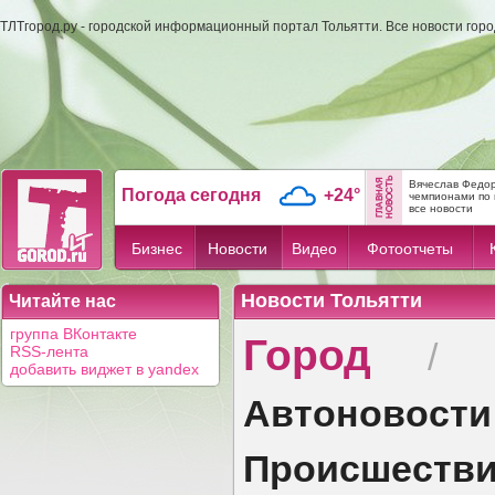
ТЛТгород.ру - городской информационный портал Тольятти. Все новости гор
Вячеслав Федор
Погода сегодня
+24°
чемпионами по 
все новости
Бизнес
Новости
Видео
Фотоотчеты
Новости Тольятти
Читайте нас
Город
группа ВКонтакте
/
RSS-лента
добавить виджет в yandex
Автоновости
Происшеств