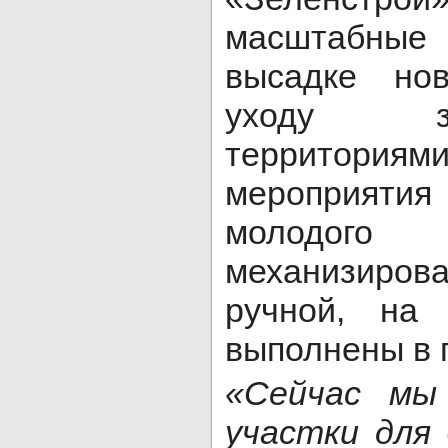
масштабн
высадке но
уходу 
территори
мероприят
молодог
механизиро
ручной, на
выполнены в 
«Сейчас мы
участки для 