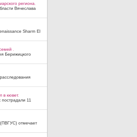
арского региона.
области Вячеслава
enaissance Sharm El
семей .
гея Берижицкого
 расследования
 в кювет.
х пострадали 11
а (ПВГУС) отмечает