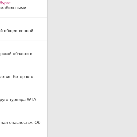
бурге.
, мобильными
ой общественной
рской области в
ается. Ветер юго-
руге турнира WTA
тная опасность». Об