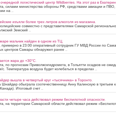
очередной логистический центр Wildberries. На этот раз в Екатерин
ста, силами министерства обороны РФ, средствами авиации и ПВО
ми на ..
йские изъяли более трех литров алкоголя из магазина.
полицейские совместно с представителями Самарской региональн
лжский Земский ..
маре мальчик найден в одном из ТЦ.
а, примерно в 23:00 оперативный сотрудник ГУ МВД России по Сама
ых центров Самары обнаружил ранее ..
ается жара до +30°C.
ста, по прогнозам Приволжскгидромета, в Тольятти осадков не ожид
м/с. Температура воздуха будет колебаться в пределах ..
йдер вышла в четвертый круг «тысячника» в Торонто.
а Шнайдер обыграла соотечественницу Анну Калинскую в третьем к
Канада). Итоговый счет ..
асти четыре часа действовал режим беспилотной опасности.
ста, на территории Самарской области действовал режим «Беспило