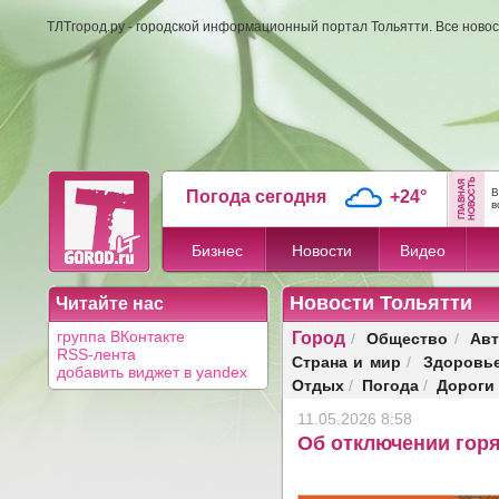
ТЛТгород.ру - городской информационный портал Тольятти. Все новос
В
Погода сегодня
+24°
в
Бизнес
Новости
Видео
Новости Тольятти
Читайте нас
Город
Общество
Авт
группа ВКонтакте
/
/
RSS-лента
Страна и мир
Здоровь
/
добавить виджет в yandex
Отдых
Погода
Дороги
/
/
11.05.2026 8:58
Об отключении горя