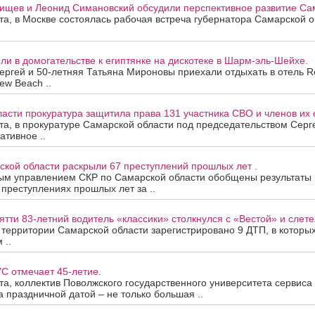
ищев и Леонид Симановский обсудили перспективное развитие Сам
ста, в Москве состоялась рабочая встреча губернатора Самарской 
и в домогательстве к египтянке на дискотеке в Шарм-эль-Шейхе.
ергей и 50-летняя Татьяна Мироновы приехали отдыхать в отель R
ew Beach ..
асти прокуратура защитила права 131 участника СВО и членов их 
ста, в прокуратуре Самарской области под председательством Сер
ативное ..
ской области раскрыли 67 преступлений прошлых лет .
ым управлением СКР по Самарской области обобщены результаты
 преступлениях прошлых лет за ..
ятти 83-летний водитель «классики» столкнулся с «Вестой» и слетел
а территории Самарской области зарегистрировано 9 ДТП, в которы
 ..
С отмечает 45-летие.
ста, коллектив Поволжского государственного университета сервис
За праздничной датой – не только большая ..