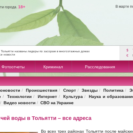
18+
В марте п
ти города.
$
 Тольятти названы лидеры по засорам в многоэтажных домах
се новости
€
Фотоотчеты
Криминал
Расследования
оновости
Происшествия
Спорт
Звезды
Политика
Э
/
/
/
/
/
е
Технологии
Интернет
Культура
Наука и образовани
/
/
/
/
Видео новости
СВО на Украине
/
/
чей воды в Тольятти – все адреса
Во всех трех районах Тольятти после майски