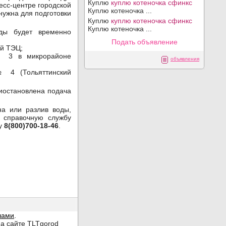
Куплю
куплю котеночка сфинкс
есс-центре городской
Куплю котеночка ...
нужна для подготовки
Куплю
куплю котеночка сфинкс
Куплю котеночка ...
ды будет временно
Подать объявление
кой ТЭЦ;
№ 3 в микрорайоне
объявления
 4 (Тольяттинский
риостановлена подача
на или разлив воды,
 справочную службу
у
8(800)700-18-46
.