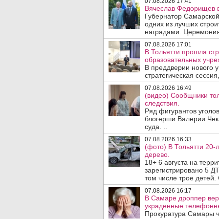
07.08.2026 17:41
Вячеслав Федорищев в
Губернатор Самарской
одних из лучших стро
наградами. Церемония
07.08.2026 17:01
В Тольятти прошла стр
образовательных учре
В преддверии нового у
стратегическая сессия,
07.08.2026 16:49
(видео) Сообщники тол
следствия.
Ряд фигурантов уголов
блогерши Валерии Чека
суда. ..
07.08.2026 16:33
(фото) В Тольятти 20-
дерево.
18+ 6 августа на терр
зарегистрировано 5 ДТ
том числе трое детей. 
07.08.2026 16:17
В Самаре дроппер вер
украденные телефонн
Прокуратура Самары ч