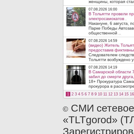
женщины, которая ста
07.08.2026 16:00
В Тольятти провели п
электросамокатов .
Накануне, 6 августа, 
Парке Победы Автозав
общественной ..
07.08.2026 14:59
(видео) Житель Тольят
предоставив фиктивны
Следователем следств
Тольятти возбуждено у
07.08.2026 14:19
В Самарской области 7
забил до смерти друга,
18+ Прокуратура Сама
прокурора в рассмотр
1
2
3
4
5
6
7
8
9
10
11
12
13
14
15
16
СМИ сетевое
©
«TLTgorod» (Т
Зарегистриро