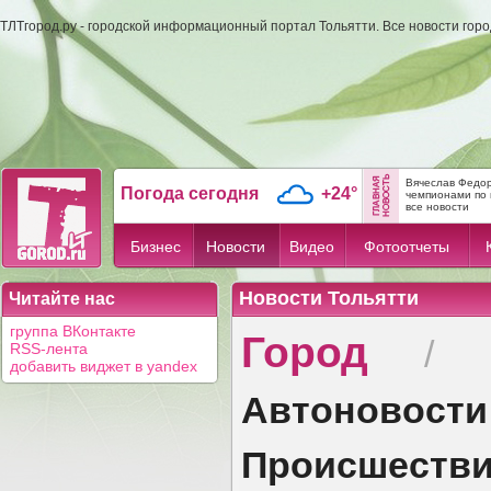
ТЛТгород.ру - городской информационный портал Тольятти. Все новости гор
Вячеслав Федор
Погода сегодня
+24°
чемпионами по 
все новости
Бизнес
Новости
Видео
Фотоотчеты
Новости Тольятти
Читайте нас
Город
группа ВКонтакте
/
RSS-лента
добавить виджет в yandex
Автоновости
Происшеств