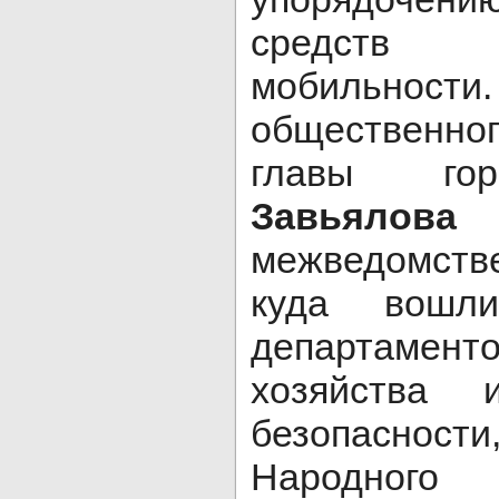
средств и
мобильности
общественн
главы г
Завьялова
межведомств
куда вошли
департамен
хозяйства 
безопасн
Народно