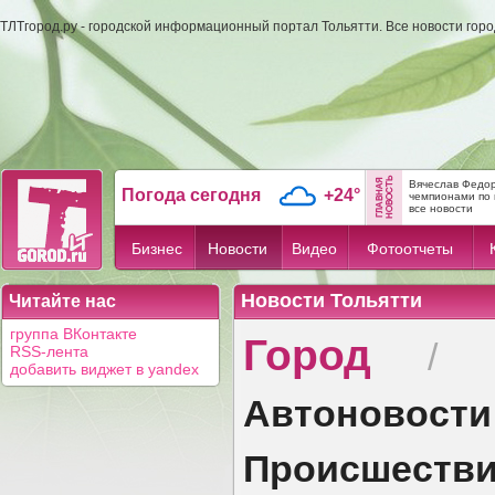
ТЛТгород.ру - городской информационный портал Тольятти. Все новости гор
Вячеслав Федор
Погода сегодня
+24°
чемпионами по 
все новости
Бизнес
Новости
Видео
Фотоотчеты
Новости Тольятти
Читайте нас
Город
группа ВКонтакте
/
RSS-лента
добавить виджет в yandex
Автоновости
Происшеств