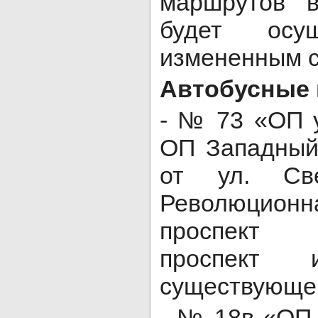
маршрутов 
будет осущ
измененным 
Автобусные
- № 73 «ОП у
ОП Западный
от ул. Св
Революцион
проспект 
проспект
существующей
- № 18в «ОП