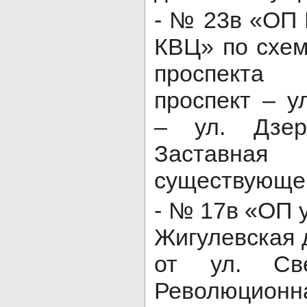
- № 23в «ОП
КВЦ» по схем
проспекта
проспект – у
– ул. Дзер
Заставна
существующей
- № 17в «ОП 
Жигулевская 
от ул. Св
Революци