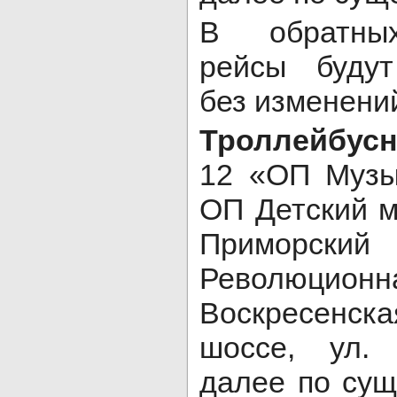
В обратных
рейсы будут
без изменени
Троллейбус
12 «ОП Музы
ОП Детский м
Примор
Революци
Воскресенс
шоссе, ул.
далее по су