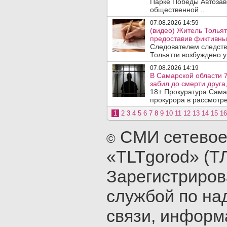
Парке Победы Автозав
общественной ..
07.08.2026 14:59
(видео) Житель Тольят
предоставив фиктивны
Следователем следств
Тольятти возбуждено у
07.08.2026 14:19
В Самарской области 7
забил до смерти друга,
18+ Прокуратура Сама
прокурора в рассмотр
1
2
3
4
5
6
7
8
9
10
11
12
13
14
15
16
СМИ сетевое
©
«TLTgorod» (Т
Зарегистриро
службой по на
связи, инфор