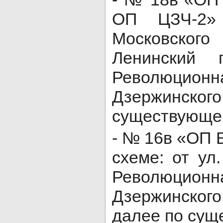
ОП ЦЗЧ-2»
Московског
Ленинский 
Революци
Дзержинско
существующей
- № 16в «ОП 
схеме: от ул
Революци
Дзержинского 
далее по сущ