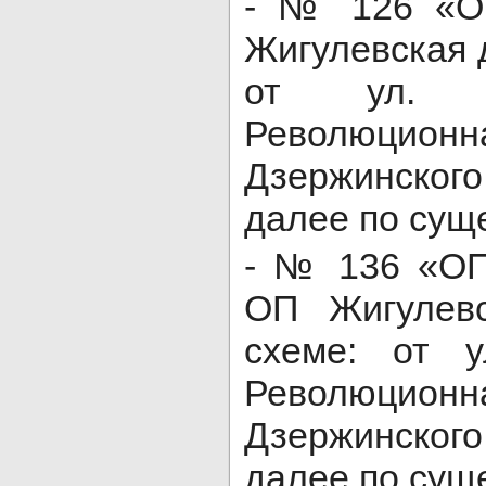
- № 126 «О
Жигулевская 
от ул. 
Револю
Дзержинског
далее по сущ
- № 136 «О
ОП Жигулев
схеме: от 
Револю
Дзержинског
далее по сущ