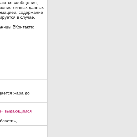
дается жара до
ти» выдающимся
ласти», ..