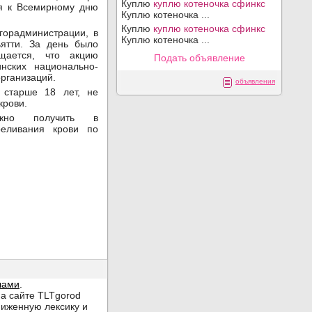
Куплю
куплю котеночка сфинкс
я к Всемирному дню
Куплю котеночка ...
Куплю
куплю котеночка сфинкс
горадминистрации, в
Куплю котеночка ...
ятти. За день было
щается, что акцию
Подать объявление
нских национально-
рганизаций.
объявления
 старше 18 лет, не
крови.
ожно получить в
реливания крови по