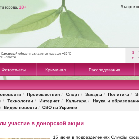
18+
В марте п
ти города.
$
 Самарской области ожидается жара до +35°C
се новости
€
Фотоотчеты
Криминал
Расследования
оновости
Происшествия
Спорт
Звезды
Политика
Э
/
/
/
/
/
е
Технологии
Интернет
Культура
Наука и образовани
/
/
/
/
Видео новости
СВО на Украине
/
/
и участие в донорской акции
15 июня в подразделениях Службы крови