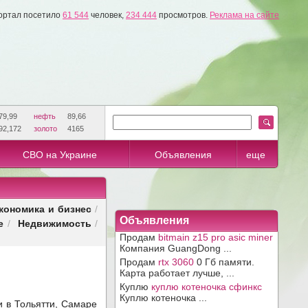
ортал посетило
61 544
человек,
234 444
просмотров.
Реклама на сайте
79,99
нефть
89,66
92,172
золото
4165
СВО на Украине
Объявления
еще
кономика и бизнес
/
Объявления
е
Недвижимость
/
/
Продам
bitmain z15 pro asic miner
Компания GuangDong ...
Продам
rtx 3060
0 Гб памяти.
Карта работает лучше, ...
Куплю
куплю котеночка сфинкс
Куплю котеночка ...
 в Тольятти, Самаре