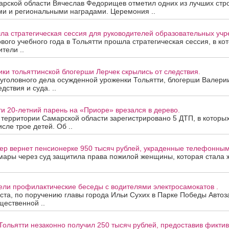
арской области Вячеслав Федорищев отметил одних из лучших стр
ми и региональными наградами. Церемония ..
ла стратегическая сессия для руководителей образовательных уч
вого учебного года в Тольятти прошла стратегическая сессия, в ко
тели ..
ки тольяттинской блогерши Лерчек скрылись от следствия.
уголовного дела осужденной уроженки Тольятти, блогерши Валери
дствия и суда. ..
ти 20-летний парень на «Приоре» врезался в дерево.
а территории Самарской области зарегистрировано 5 ДТП, в которы
исле трое детей. Об ..
ер вернет пенсионерке 950 тысяч рублей, украденные телефонны
мары через суд защитила права пожилой женщины, которая стала
ели профилактические беседы с водителями электросамокатов .
уста, по поручению главы города Ильи Сухих в Парке Победы Автоз
ественной ..
Тольятти незаконно получил 250 тысяч рублей, предоставив фикти