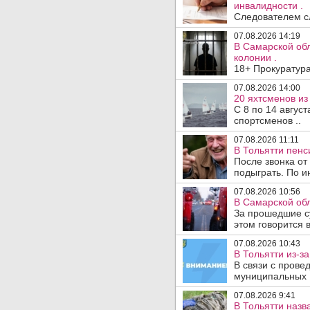
инвалидности .
Следователем сл
07.08.2026 14:19
В Самарской обл
колонии .
18+ Прокуратура
07.08.2026 14:00
20 яхтсменов из
С 8 по 14 авгус
спортсменов ..
07.08.2026 11:11
В Тольятти пен
После звонка от
подыграть. По и
07.08.2026 10:56
В Самарской обл
За прошедшие с
этом говорится 
07.08.2026 10:43
В Тольятти из-з
В связи с прове
муниципальных .
07.08.2026 9:41
В Тольятти назв