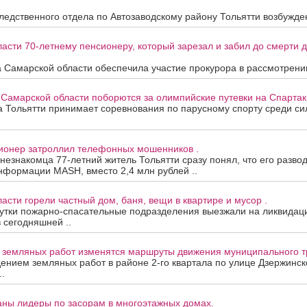
едственного отдела по Автозаводскому району Тольятти возбужден
асти 70-летнему пенсионеру, который зарезал и забил до смерти др
 Самарской области обеспечила участие прокурора в рассмотрени
 Самарской области поборются за олимпийские путевки на Спартак
та Тольятти принимает соревнования по парусному спорту среди с
сионер затроллил телефонных мошенников .
 незнакомца 77-летний житель Тольятти сразу понял, что его развод
нформации MASH, вместо 2,4 млн рублей ..
асти горели частный дом, баня, вещи в квартире и мусор .
утки пожарно-спасательные подразделения выезжали на ликвидац
в сегодняшней ..
а земляных работ изменятся маршруты движения муниципального т
дением земляных работ в районе 2-го квартала по улице Дзержинск
.
аны лидеры по засорам в многоэтажных домах.