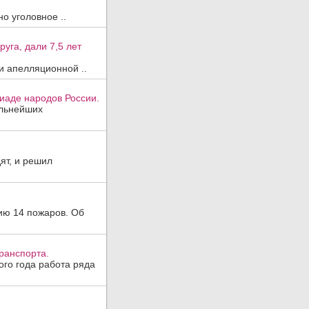
о уголовное ..
уга, дали 7,5 лет
и апелляционной ..
иаде народов России.
ильнейших
ят, и решил
ию 14 пожаров. Об
ранспорта.
ого года работа ряда