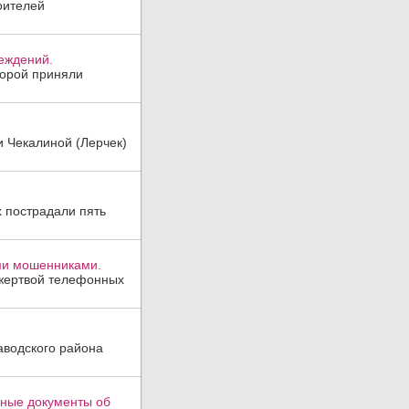
оителей
реждений.
торой приняли
и Чекалиной (Лерчек)
х пострадали пять
ми мошенниками.
 жертвой телефонных
аводского района
вные документы об