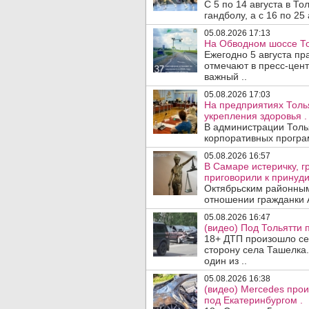
С 5 по 14 августа в Т
гандболу, а с 16 по 25
05.08.2026 17:13
На Обводном шоссе То
Ежегодно 5 августа п
отмечают в пресс-цен
важный ..
05.08.2026 17:03
На предприятиях Толь
укрепления здоровья .
В администрации Толь
корпоративных програм
05.08.2026 16:57
В Самаре истеричку, г
приговорили к принуд
Октябрьским районным
отношении гражданки А
05.08.2026 16:47
(видео) Под Тольятти
18+ ДТП произошло сег
сторону села Ташелка.
один из ..
05.08.2026 16:38
(видео) Mercedes про
под Екатеринбургом .