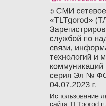
СМИ сетевое
©
«TLTgorod» (Т
Зарегистриро
службой по на
связи, инфор
технологий и 
коммуникаций 
серия Эл № ФС
04.07.2023 г.
Использование л
сайта TLTgorod.r