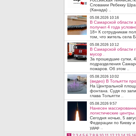
Российская теннисист
Словакии Ребекку Шрам
(Канада) ..
05.08.2026 10:16
В Самарской области 
получил 4 года условно
18+ К сотрудникам по
том, что житель села 
05.08.2026 10:12
В Самарской области 
мусор .
За прошедшие сутки, 4
подразделения Самарс
пожаров. Об этом ..
05.08.2026 10:02
(видео) В Тольятти п
На Центральной площа
фонтана. Судя по запи
глава Тольятти ..
05.08.2026 9:57
Нанесен массированны
логистические центры.
Сегодня ночью, 5 авг
Федерации по Киеву и
удар ..
1
2
3
4
5
6
7
8
9
10
11
12
13
14
15
16