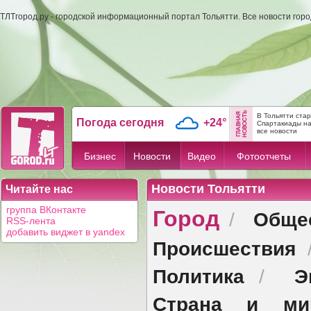
ТЛТгород.ру - городской информационный портал Тольятти. Все новости гор
В Тольятти ста
Погода сегодня
+24°
Спартакиады н
все новости
Бизнес
Новости
Видео
Фотоотчеты
Новости Тольятти
Читайте нас
Город
группа ВКонтакте
Обще
/
RSS-лента
добавить виджет в yandex
Происшествия
Политика
Э
/
Страна и ми