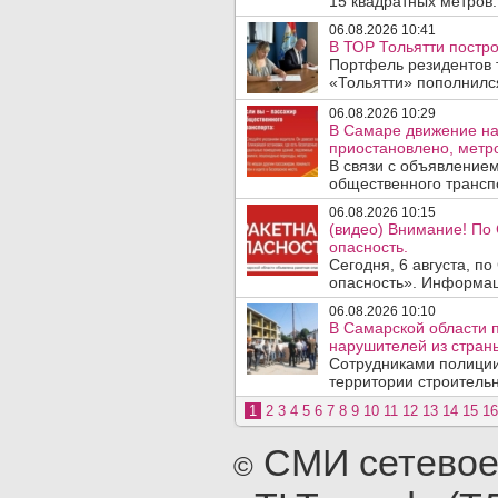
15 квадратных метров.
06.08.2026 10:41
В ТОР Тольятти постро
Портфель резидентов 
«Тольятти» пополнилс
06.08.2026 10:29
В Самаре движение на
приостановлено, метро
В связи с объявление
общественного трансп
06.08.2026 10:15
(видео) Внимание! По
опасность.
Сегодня, 6 августа, п
опасность». Информаци
06.08.2026 10:10
В Самарской области 
нарушителей из стран
Сотрудниками полиции
территории строительн
1
2
3
4
5
6
7
8
9
10
11
12
13
14
15
16
СМИ сетевое
©