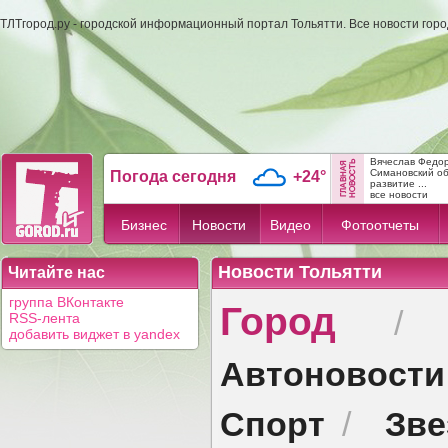
ТЛТгород.ру - городской информационный портал Тольятти. Все новости гор
Вячеслав Федо
Симановский об
Погода сегодня
+24°
развитие ...
все новости
Бизнес
Новости
Видео
Фотоотчеты
Новости Тольятти
Читайте нас
Город
группа ВКонтакте
RSS-лента
добавить виджет в yandex
Автоновости
Спорт
Зв
/