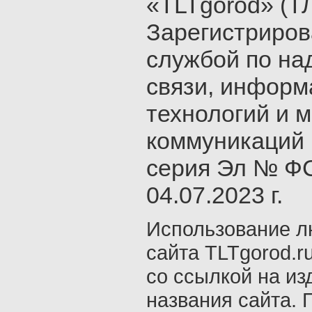
«TLTgorod» (Т
Зарегистриро
службой по на
связи, инфор
технологий и 
коммуникаций 
серия Эл № ФС
04.07.2023 г.
Использование л
сайта TLTgorod.r
со ссылкой на из
названия сайта. 