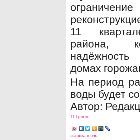
ограниче
реконструкци
11 квартал
района, к
надёжность 
домах горожа
На период ра
воды будет с
Автор: Редак
TLTgorod
Просмотров: 2228
вставка в блог