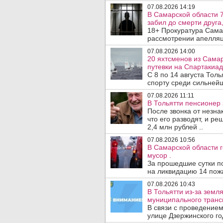
07.08.2026 14:19
В Самарской области 7
забил до смерти друга,
18+ Прокуратура Сама
рассмотрении апелляц
07.08.2026 14:00
20 яхтсменов из Сама
путевки на Спартакиад
С 8 по 14 августа Тол
спорту среди сильнейш
07.08.2026 11:11
В Тольятти пенсионер
После звонка от незна
что его разводят, и р
2,4 млн рублей ..
07.08.2026 10:56
В Самарской области г
мусор .
За прошедшие сутки п
на ликвидацию 14 пожа
07.08.2026 10:43
В Тольятти из-за зем
муниципального транс
В связи с проведением
улице Дзержинского го