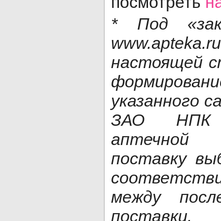
посмотреть
н
* Под «за
www.aptek
настоящей с
формирован
указанного с
ЗАО НПК
аптечной 
поставку вы
соответств
между посл
поставки.