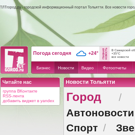
ТЛТгород.ру - городской информационный портал Тольятти. Все новости гор
В Самарской об
Погода сегодня
+24°
+35°C
все новости
Бизнес
Новости
Видео
Фотоотчеты
Новости Тольятти
Читайте нас
Город
группа ВКонтакте
RSS-лента
добавить виджет в yandex
Автоновости
Спорт
Зв
/