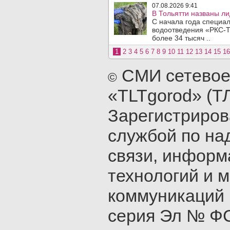
07.08.2026 9:41
В Тольятти названы л
С начала года специа
водоотведения «РКС-Т
более 34 тысяч ..
1
2
3
4
5
6
7
8
9
10
11
12
13
14
15
16
СМИ сетевое
©
«TLTgorod» (Т
Зарегистриро
службой по на
связи, инфор
технологий и 
коммуникаций 
серия Эл № ФС