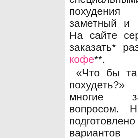
похудения
заметный и 
На сайте се
заказать* р
кофе
**.
«Что бы так
похудеть?»
многие з
вопросом. Н
подготовл
вариантов