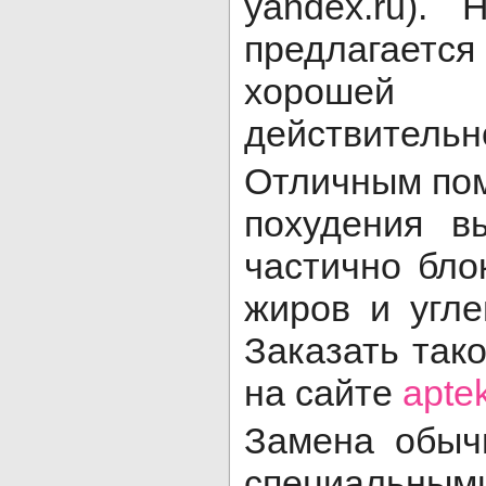
yandex.ru). 
предлагаетс
хорошей
действительн
Отличным по
похудения в
частично бл
жиров и угле
Заказать так
на сайте
apte
Замена обыч
специальным