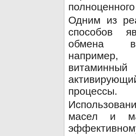
полноценног
Одним из ре
способов яв
обмена ве
например,
витами
активиру
процессы.
Использова
масел и ма
эффективном