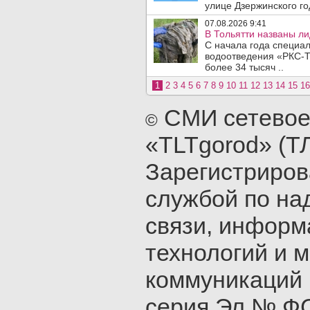
улице Дзержинского го
07.08.2026 9:41
В Тольятти названы л
С начала года специа
водоотведения «РКС-Т
более 34 тысяч ..
1
2
3
4
5
6
7
8
9
10
11
12
13
14
15
16
СМИ сетевое
©
«TLTgorod» (Т
Зарегистриро
службой по на
связи, инфор
технологий и 
коммуникаций 
серия Эл № ФС