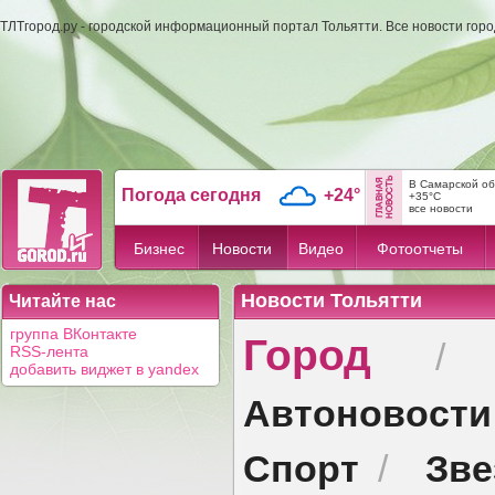
ТЛТгород.ру - городской информационный портал Тольятти. Все новости гор
В Самарской об
Погода сегодня
+24°
+35°C
все новости
Бизнес
Новости
Видео
Фотоотчеты
Новости Тольятти
Читайте нас
Город
группа ВКонтакте
RSS-лента
добавить виджет в yandex
Автоновости
Спорт
Зв
/