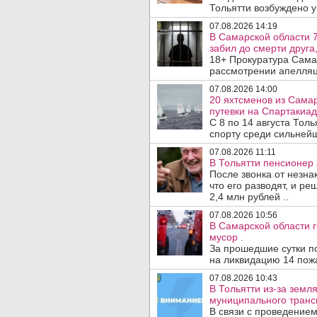
Тольятти возбуждено у
07.08.2026 14:19
В Самарской области 7
забил до смерти друга,
18+ Прокуратура Сама
рассмотрении апелляц
07.08.2026 14:00
20 яхтсменов из Сама
путевки на Спартакиад
С 8 по 14 августа Тол
спорту среди сильнейш
07.08.2026 11:11
В Тольятти пенсионер
После звонка от незна
что его разводят, и р
2,4 млн рублей ..
07.08.2026 10:56
В Самарской области г
мусор .
За прошедшие сутки п
на ликвидацию 14 пожа
07.08.2026 10:43
В Тольятти из-за зем
муниципального транс
В связи с проведением