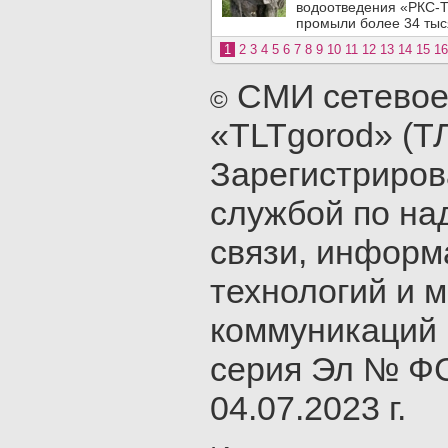
водоотведения «РКС-Т
промыли более 34 тыся
1
2
3
4
5
6
7
8
9
10
11
12
13
14
15
16
СМИ сетевое
©
«TLTgorod» (Т
Зарегистриро
службой по на
связи, инфор
технологий и 
коммуникаций 
серия Эл № ФС
04.07.2023 г.