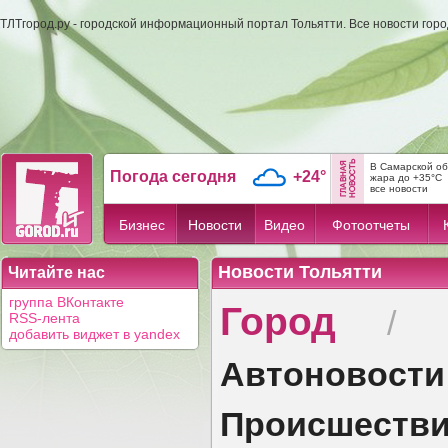
ТЛТгород.ру - городской информационный портал Тольятти. Все новости гор
В Самарской об
Погода сегодня
+24°
жара до +35°C
все новости
Бизнес
Новости
Видео
Фотоотчеты
Новости Тольятти
Читайте нас
Город
группа ВКонтакте
/
RSS-лента
добавить виджет в yandex
Автоновости
Происшеств