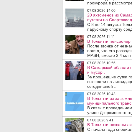
прокурора в рассмотр
07.08.2026 14:00
20 яхтсменов из Сама
путевки на Спартакиад
С 8 по 14 августа Тол
парусному спорту сред
07.08.2026 11:11
В Тольятти пенсионер
После звонка от незна
понял, что его развод
MASH, вместо 2,4 млн 
07.08.2026 10:56
В Самарской области г
и мусор .
За прошедшие сутки п
выезжали на ликвидаци
сегодняшней ..
07.08.2026 10:43
В Тольятти из-за зем
муниципального транс
В связи с проведением
улице Дзержинского го
07.08.2026 9:41
В Тольятти названы л
С начала года специа