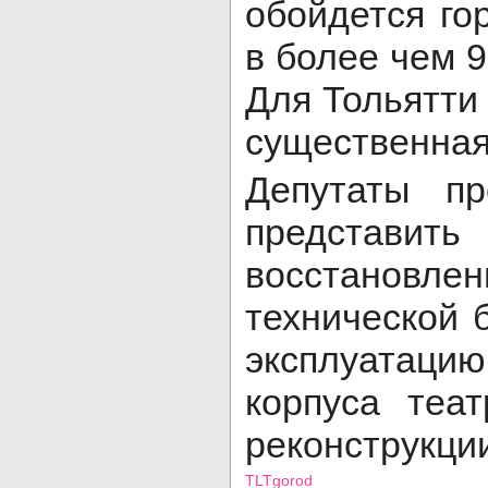
обойдется го
в более чем 9
Для Тольятти
существенная
Депутаты п
представ
восстановле
технической 
эксплуатацию
корпуса теа
реконструкци
TLTgorod