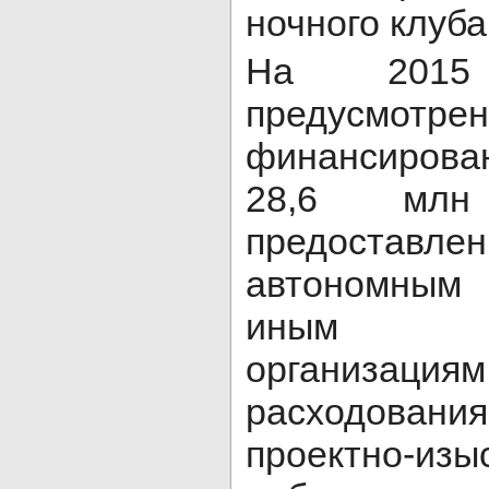
ночного клуб
На 201
предусмотре
финансиров
28,6 мл
предоставл
автономным
иным нек
организаци
расходован
проектно-изы