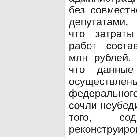
без совместн
депутатами.
что затрат
работ соста
млн рублей.
что данные
осущес
федерально
сочли неубед
того, со
реконструир