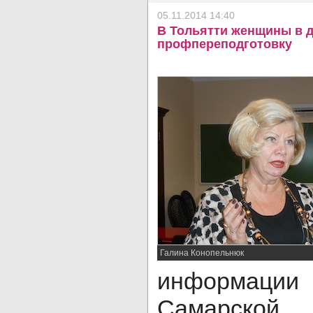
05.11.2014 14:40
В Тольятти женщины в д
профпереподготовку
Галина Конопельнюк
информац
Самарск