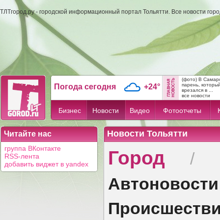
ТЛТгород.ру - городской информационный портал Тольятти. Все новости гор
(фото) В Самар
парень, которы
Погода сегодня
+24°
врезался в ...
все новости
Бизнес
Новости
Видео
Фотоотчеты
Новости Тольятти
Читайте нас
Город
группа ВКонтакте
/
RSS-лента
добавить виджет в yandex
Автоновости
Происшеств