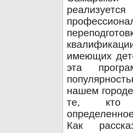
реализуетс
профессионал
переподгото
квалифик
имеющих дете
эта програ
популярнос
нашем городе
те, кто
определенно
Как расска