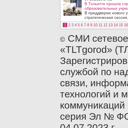
В Тольятти прошла стр
образовательных учре
В преддверии нового у
стратегическая сессия,
1
2
3
4
5
6
7
8
9
10
11
12
13
14
15
16
СМИ сетевое
©
«TLTgorod» (Т
Зарегистриро
службой по на
связи, инфор
технологий и 
коммуникаций 
серия Эл № ФС
04.07.2023 г.