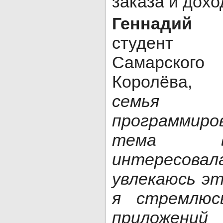
заказа и дохо
Геннадий
студент 
Самарского 
Королёва, 
семья 
программир
тема в
интересова
увлекаюсь эт
я стремлюс
приложени