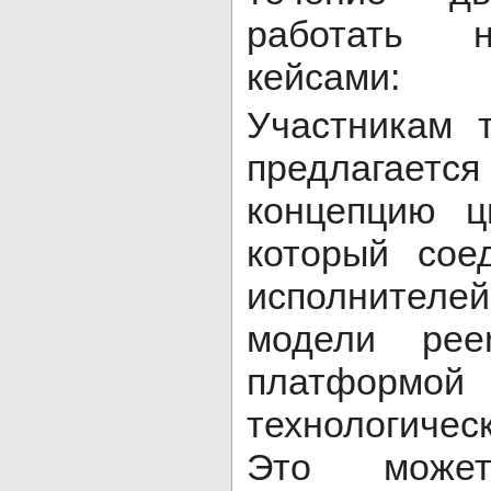
работать 
кейсами:
Участникам 
предлагает
концепцию ц
который сое
исполнител
модели peer
платфор
технологиче
Это може