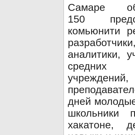
Самаре об
150 предс
комьюнити ре
разработчик
аналитики, 
средних о
учрежде
преподавател
дней молодые
школьники 
хакатоне, д