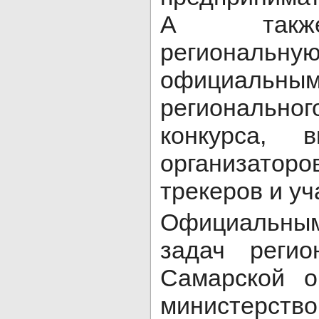
А также
региональ
официаль
региональ
конкурса, 
организато
трекеров и уч
Официальны
задач регио
Самарской о
министерств