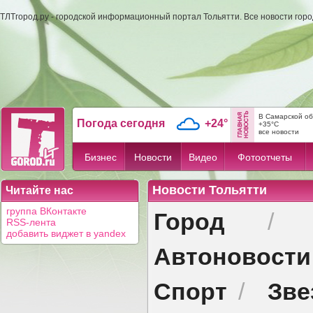
ТЛТгород.ру - городской информационный портал Тольятти. Все новости гор
В Самарской об
Погода сегодня
+24°
+35°C
все новости
Бизнес
Новости
Видео
Фотоотчеты
Новости Тольятти
Читайте нас
Город
группа ВКонтакте
RSS-лента
добавить виджет в yandex
Автоновости
Спорт
Зве
/