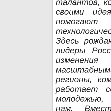
талантов, к
своими иде
помога
технологич
Здесь рожда
лидеры Рос
измене
масштабным
регионы, ко
работает с
молодежью, 
нам. Вмес