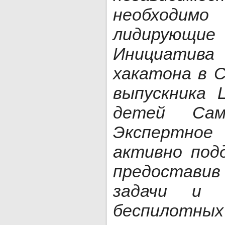
необход
лидирую
Инициатива
хакатона в 
выпускника 
детей Сама
Экспертн
активно под
предостав
задачи и 
беспилотн