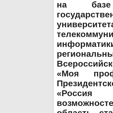
на базе
государстве
университет
телеком
информа
региона
Всероссий
«Моя пр
Президент
«Росси
возможност
область ст