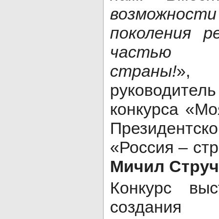
возможност
поколения 
частью И
страны!
»,
руководител
конкурса «Мо
Президент
«Россия – ст
Мичил Струч
Конкурс выс
создани