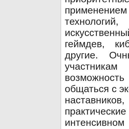
применением
технолог
искусствен
геймдев, ки
другие. Оч
участник
возможно
общаться с э
наставнико
практиче
интенсивно