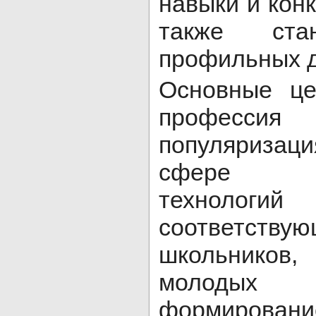
навыки и конк
также стан
профильных д
Основные це
професс
популяриза
сфере ин
технолог
соответств
школьнико
молодых 
формирован