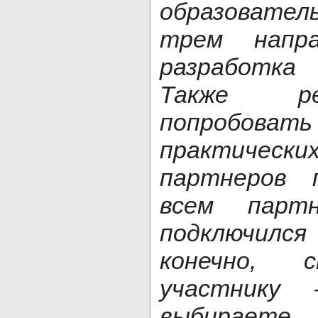
образовате
трем напра
разработка
Также р
попробоват
практиче
партнеров 
всем парт
подключилс
конечно, с
участнику
выбираете