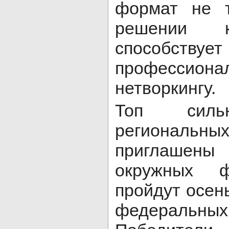
формат не т
решении 
способствует
профессион
нетворкингу.
Топ силь
региональн
приглашен
окружных ф
пройдут осен
федераль