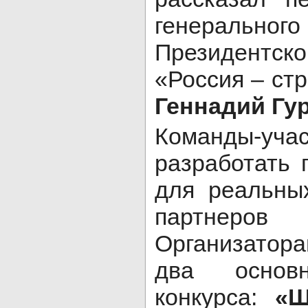
генеральн
Президент
«Россия – ст
Геннадий Гу
Команды-уч
разработать 
для реальных
партнер
Организатор
два основн
конкурса:
«Ш