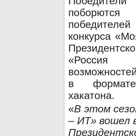
Победители
поборют
победителей
конкурса «Мо
Президент
«Росси
возможностей
в формате 
хакатона.
«
В этом сезо
– ИТ» вошел 
Президент