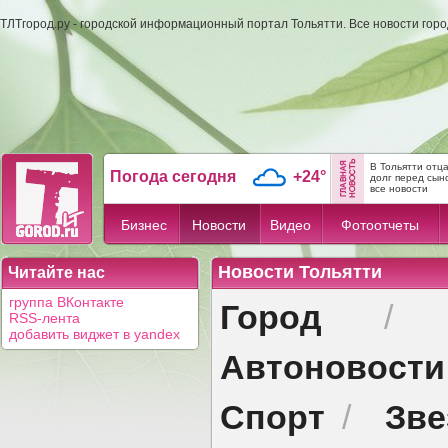
ТЛТгород.ру - городской информационный портал Тольятти. Все новости гор
В Тольятти отц
Погода сегодня
+24°
долг перед сын
все новости
Бизнес
Новости
Видео
Фотоотчеты
Новости Тольятти
Читайте нас
Город
группа ВКонтакте
RSS-лента
добавить виджет в yandex
Автоновости
Спорт
Зв
/