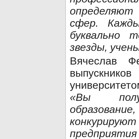
определяют
сфер. Кажд
буквально 
звезды, учен
Вячеслав Ф
выпускников
университето
«Вы полу
образов
конкуриру
предприятия