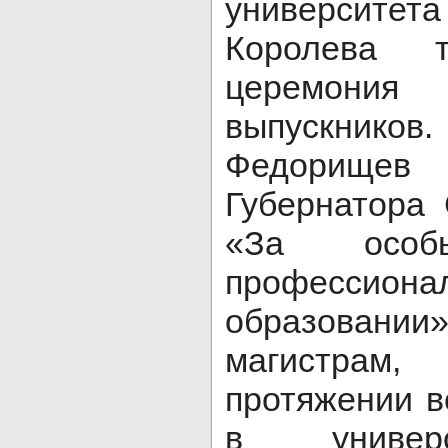
университ
Королева т
церемони
выпускни
Федорищев
Губернатора
«За осо
профессиона
образовании
магистра
протяжении в
в универс