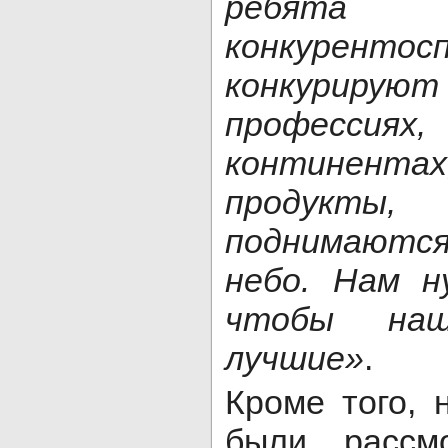
ребята 
конкуренто
конкурирую
профессиях,
континен
продукт
поднимаютс
небо. Нам н
чтобы на
лучшие»
.
Кроме того, 
были рассм