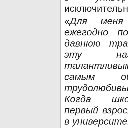
исключительн
«Для меня
ежегодно п
давнюю тра
эту наг
талантливым
самым об
трудолюбив
Когда шко
первый взро
в университе