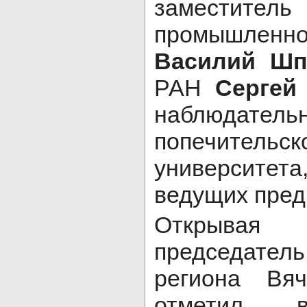
заместит
промышленно
Василий Шп
РАН
Сергей
наблюда
попечител
университе
ведущих пред
Открыва
председател
региона Вя
отметил в