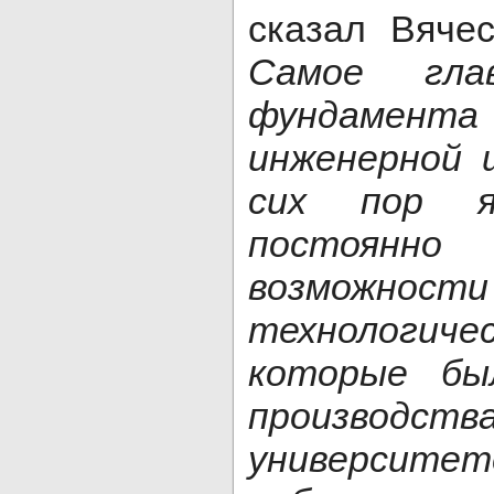
сказал Вяче
Самое гла
фундамен
инженерной 
сих пор я
постоянно
возможност
технологи
которые бы
произво
университ