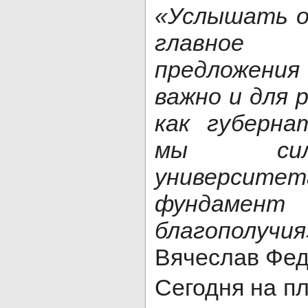
«Услышать о
главное 
предложени
важно и для 
как губерна
мы сил
универс
фундамент 
благополучия
Вячеслав Фе
Сегодня на п