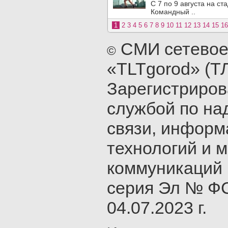
С 7 по 9 августа на с
Командный ..
1
2
3
4
5
6
7
8
9
10
11
12
13
14
15
16
СМИ сетевое
©
«TLTgorod» (Т
Зарегистриро
службой по на
связи, инфор
технологий и 
коммуникаций 
серия Эл № ФС
04.07.2023 г.