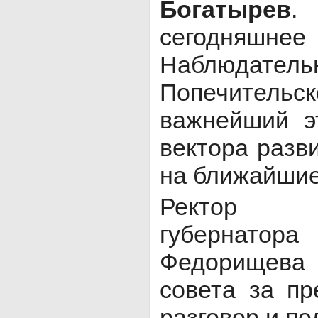
Богатырев
.
сегодняш
Наблюда
Попечительс
важнейший э
вектора разв
на ближайшие
Ректор 
губернат
Федорищев
совета за пр
разговор и по