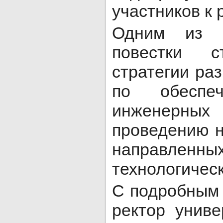
участников к 
Одним из г
повестки с
стратегии ра
по обеспеч
инженер
проведению н
направленн
технологическ
С подробным
ректор унив