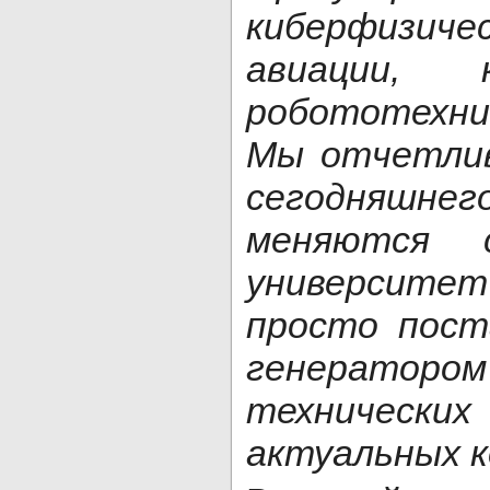
киберфизич
авиации, 
робототехни
Мы отчетлив
сегодняшнег
меняются 
университе
просто пост
генерато
техничес
актуальных 