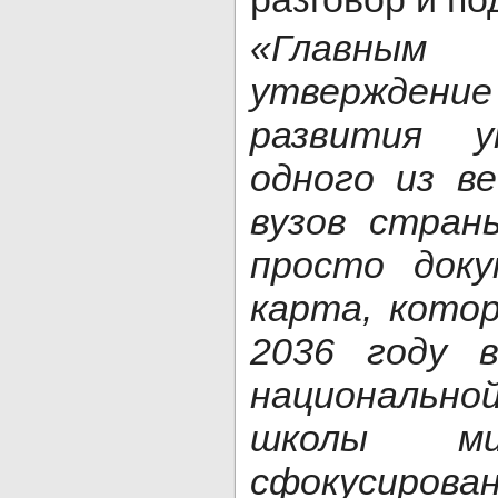
«Главным
утвержде
развития у
одного из в
вузов стран
просто доку
карта, кото
2036 году 
националь
школы мир
сфокуси