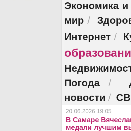
Экономика и
мир
Здоро
/
Интернет
К
/
образован
Недвижимос
Погода
/
новости
СВ
/
20.06.2026 19:05
В Самаре Вячесл
медали лучшим в