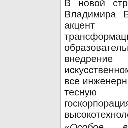
В новой стр
Владимира Б
акцент 
трансформац
образовате
внедрени
искусственн
все инженерн
тесную 
госкорп
высокотехнол
«
Особое в