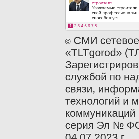
строителя.
Уважаемые строители 
свой профессиональны
способствует ..
1
2
3
4
5
6
7
8
СМИ сетевое
©
«TLTgorod» (Т
Зарегистриро
службой по на
связи, инфор
технологий и 
коммуникаций 
серия Эл № ФС
04.07.2023 г.