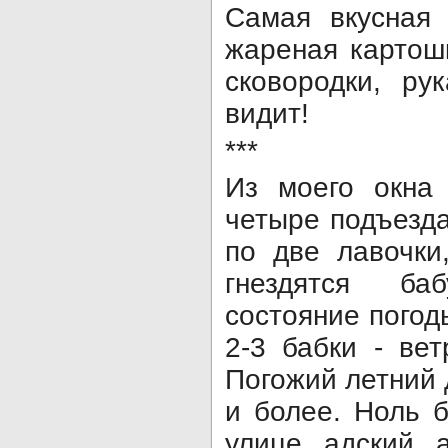
Самая вкусная
жареная картошк
сковородки, ру
видит!
***
Из моего окна
четыре подъезда
по две лавочки
гнездятся ба
состояние погод
2-3 бабки - вет
Погожий летний д
и более. Ноль б
улице адский 