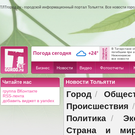
ТЛТгород.ру - городской информационный портал Тольятти. Все новости гор
В Татарстане о
погибшим при а
Погода сегодня
+24°
Нижнекамске
все новости
Бизнес
Новости
Видео
Фотоотчеты
Новости Тольятти
Читайте нас
Город
Общес
группа ВКонтакте
/
RSS-лента
добавить виджет в yandex
Происшествия
Политика
Эк
/
Страна и ми