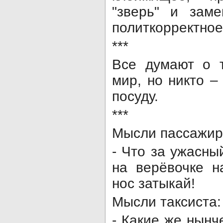
"зверь" и зам
политкорректное
***
Все думают о 
мир, но никто –
посуду.
***
Мысли пассажира
- Что за ужасны
на верёвочке н
нос затыкай!
Мысли таксиста:
- Какие же нын