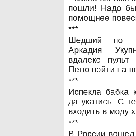
пошли! Надо бы
помощнее повеси
***
Шедший по те
Аркадия Уку
вдалеке пульт 
Петю пойти на п
***
Испекла бабка 
да укатись. С т
входить в моду 
***
В России вошёл 