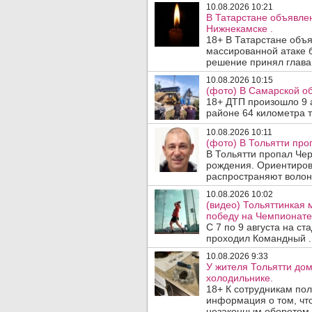
10.08.2026 10:21
В Татарстане объявле
Нижнекамске .
18+ В Татарстане объ
массированной атаке 
решение принял глава 
10.08.2026 10:15
(фото) В Самарской об
18+ ДТП произошло 9 а
районе 64 километра т
10.08.2026 10:11
(фото) В Тольятти про
В Тольятти пропал Че
рождения. Ориентиров
распространяют волон
10.08.2026 10:02
(видео) Тольяттинкая
победу на Чемпионате 
С 7 по 9 августа на с
проходил Командный .
10.08.2026 9:33
У жителя Тольятти до
холодильнике.
18+ К сотрудникам пол
информация о том, чт
незаконным оборотом 