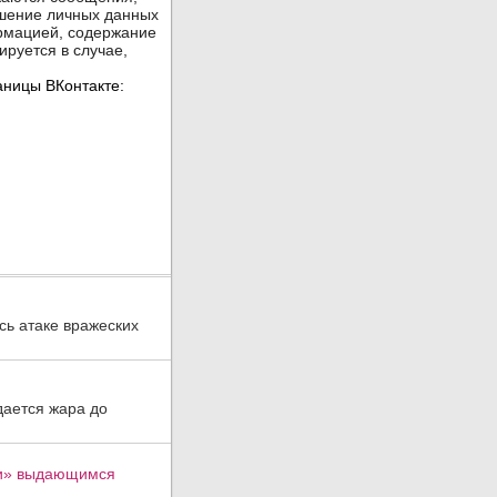
ь атаке вражеских
дается жара до
ти» выдающимся