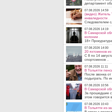
департамент общ
07.08.2026 14:59
(видео) Житель 
инвалидности .
Следователем сл
07.08.2026 14:19
В Самарской обл
колонии .
18+ Прокуратура
07.08.2026 14:00
20 яхтсменов из
С 8 по 14 авгус
спортсменов ..
07.08.2026 11:11
В Тольятти пен
После звонка от
подыграть. По и
07.08.2026 10:56
В Самарской обл
За прошедшие с
этом говорится 
07.08.2026 10:43
В Тольятти из-з
В связи с прове