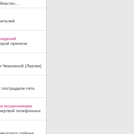
ласти», ..
оителей
реждений.
торой приняли
и Чекалиной (Лерчек)
х пострадали пять
ми мошенниками.
 жертвой телефонных
аводского района