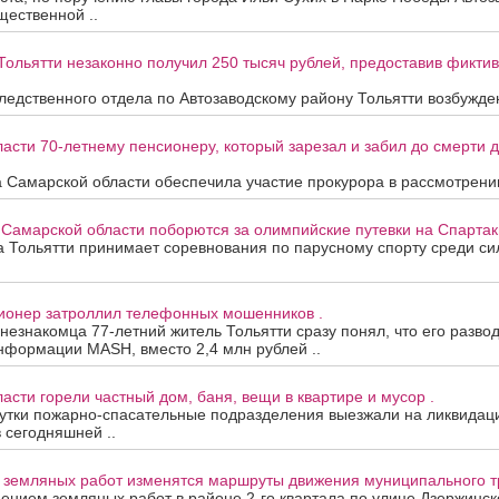
ественной ..
Тольятти незаконно получил 250 тысяч рублей, предоставив фикти
едственного отдела по Автозаводскому району Тольятти возбужден
асти 70-летнему пенсионеру, который зарезал и забил до смерти др
 Самарской области обеспечила участие прокурора в рассмотрени
 Самарской области поборются за олимпийские путевки на Спартак
та Тольятти принимает соревнования по парусному спорту среди с
сионер затроллил телефонных мошенников .
 незнакомца 77-летний житель Тольятти сразу понял, что его развод
нформации MASH, вместо 2,4 млн рублей ..
асти горели частный дом, баня, вещи в квартире и мусор .
утки пожарно-спасательные подразделения выезжали на ликвидац
в сегодняшней ..
а земляных работ изменятся маршруты движения муниципального т
дением земляных работ в районе 2-го квартала по улице Дзержинск