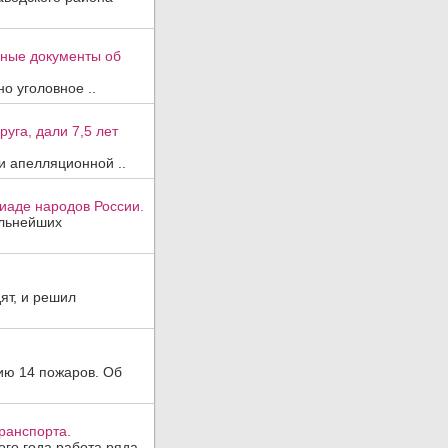
вные документы об
о уголовное ..
уга, дали 7,5 лет
и апелляционной ..
иаде народов России.
ильнейших
ят, и решил
ию 14 пожаров. Об
ранспорта.
ого года работа ряда