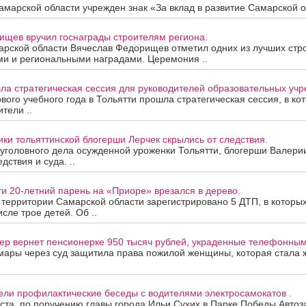
марской области учрежден знак «За вклад в развитие Самарской об
ищев вручил госнаграды строителям региона.
арской области Вячеслав Федорищев отметил одних из лучших стр
ми и региональными наградами. Церемония ..
ла стратегическая сессия для руководителей образовательных уч
вого учебного года в Тольятти прошла стратегическая сессия, в ко
тели ..
ки тольяттинской блогерши Лерчек скрылись от следствия.
уголовного дела осужденной уроженки Тольятти, блогерши Валери
дствия и суда. ..
ти 20-летний парень на «Приоре» врезался в дерево.
а территории Самарской области зарегистрировано 5 ДТП, в которы
исле трое детей. Об ..
ер вернет пенсионерке 950 тысяч рублей, украденные телефонны
мары через суд защитила права пожилой женщины, которая стала
ели профилактические беседы с водителями электросамокатов .
уста, по поручению главы города Ильи Сухих в Парке Победы Автоз