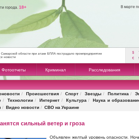
18+
В марте п
ти города.
$
 Самарской области при атаке БПЛА пострадало промпредприятие
се новости
€
Фотоотчеты
Криминал
Расследования
оновости
Происшествия
Спорт
Звезды
Политика
Э
/
/
/
/
/
е
Технологии
Интернет
Культура
Наука и образовани
/
/
/
/
и
Видео новости
СВО на Украине
/
/
ранятся сильный ветер и гроза
Объявлен желтый уровень опасности. Ноч