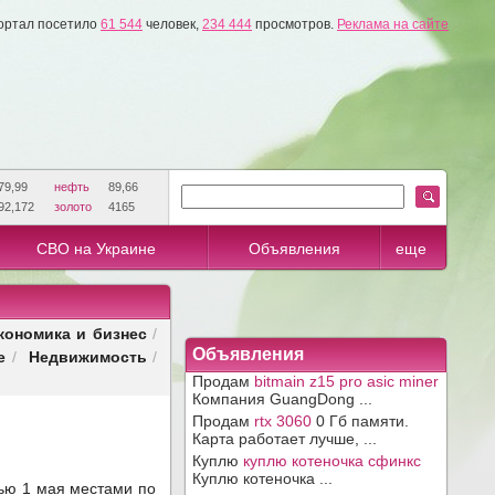
ортал посетило
61 544
человек,
234 444
просмотров.
Реклама на сайте
79,99
нефть
89,66
92,172
золото
4165
СВО на Украине
Объявления
еще
кономика и бизнес
/
е
Недвижимость
Объявления
/
/
Продам
bitmain z15 pro asic miner
Компания GuangDong ...
Продам
rtx 3060
0 Гб памяти.
Карта работает лучше, ...
Куплю
куплю котеночка сфинкс
Куплю котеночка ...
ью 1 мая местами по