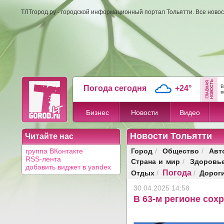
ТЛТгород.ру - городской информационный портал Тольятти. Все новос
В
Погода сегодня
+24°
в
Бизнес
Новости
Видео
Новости Тольятти
Читайте нас
Город
Общество
Авт
группа ВКонтакте
/
/
RSS-лента
Страна и мир
Здоровь
/
добавить виджет в yandex
Погода
Отдых
Дорог
/
/
30.04.2025 14:58
В 63-м регионе сох