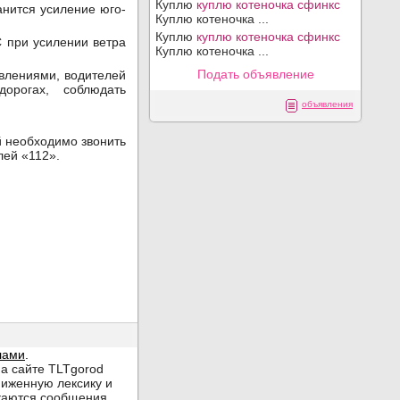
Куплю
куплю котеночка сфинкс
анится усиление юго-
Куплю котеночка ...
Куплю
куплю котеночка сфинкс
 при усилении ветра
Куплю котеночка ...
Подать объявление
влениями, водителей
орогах, соблюдать
объявления
й необходимо звонить
лей «112».