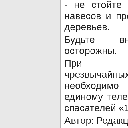
- не стойте
навесов и пр
деревьев.
Будьте в
осторожны.
При воз
чрезвычай
необходим
единому тел
спасателей «1
Автор: Редак