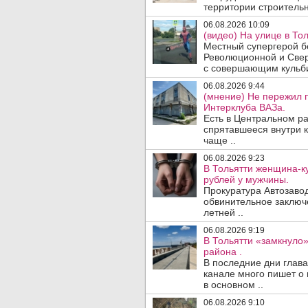
территории строительн
06.08.2026 10:09
(видео) На улице в То
Местный супергерой бе
Революционной и Свер
с совершающим кульби
06.08.2026 9:44
(мнение) Не пережил 
Интерклуба ВАЗа.
Есть в Центральном р
спрятавшееся внутри к
чаще ..
06.08.2026 9:23
В Тольятти женщина-к
рублей у мужчины.
Прокуратура Автозавод
обвинительное заключ
летней ..
06.08.2026 9:19
В Тольятти «замкнуло
района .
В последние дни глава
канале много пишет о 
в основном ..
06.08.2026 9:10