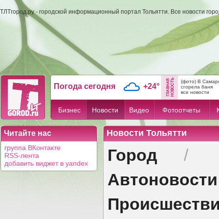
ТЛТгород.ру - городской информационный портал Тольятти. Все новости гор
(фото) В Самар
Погода сегодня
+24°
сгорела баня
все новости
Бизнес
Новости
Видео
Фотоотчеты
Новости Тольятти
Читайте нас
Город
группа ВКонтакте
/
RSS-лента
добавить виджет в yandex
Автоновости
Происшеств