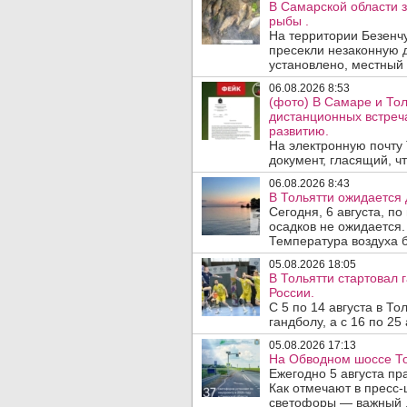
В Самарской области 
рыбы .
На территории Безенч
пресекли незаконную 
установлено, местный 
06.08.2026 8:53
(фото) В Самаре и То
дистанционных встре
развитию.
На электронную почту
документ, гласящий, чт
06.08.2026 8:43
В Тольятти ожидается 
Сегодня, 6 августа, п
осадков не ожидается.
Температура воздуха б
05.08.2026 18:05
В Тольятти стартовал
России.
С 5 по 14 августа в Т
гандболу, а с 16 по 25
05.08.2026 17:13
На Обводном шоссе То
Ежегодно 5 августа п
Как отмечают в пресс-
светофоры — важный .