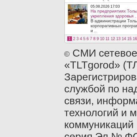
05.08.2026 17:03
На предприятиях Толь
укрепления здоровья .
В администрации Толь
корпоративных програ
и ..
1
2
3
4
5
6
7
8
9
10
11
12
13
14
15
16
СМИ сетевое
©
«TLTgorod» (Т
Зарегистриро
службой по на
связи, инфор
технологий и 
коммуникаций 
серия Эл № ФС