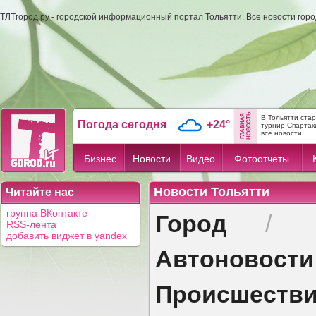
ТЛТгород.ру - городской информационный портал Тольятти. Все новости гор
В Тольятти ста
Погода сегодня
+24°
турнир Спартак
все новости
Бизнес
Новости
Видео
Фотоотчеты
Новости Тольятти
Читайте нас
Город
группа ВКонтакте
/
RSS-лента
добавить виджет в yandex
Автоновости
Происшеств