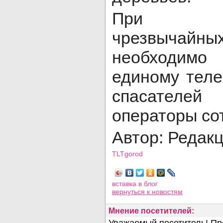
При воз
чрезвычай
необходим
единому тел
спасателе
операторы сот
Автор: Редак
TLTgorod
Просмотров: 3445
вставка в блог
вернуться
к новостям
Мнение посетителей: