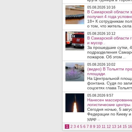
05.08.2026 10:16
В Самарской области 
получил 4 года условно
18+ К сотрудникам по
о том, что житель сел
05.08.2026 10:12
В Самарской области 
и мусор .
За прошедшие сутки, 4
подразделения Самарс
пожаров. Об этом ..
05.08.2026 10:02
(видео) В Тольятти п
площади.
На Центральной площа
фонтана. Судя по запи
соцсетях глава Тольятт
05.08.2026 9:57
Нанесен массированны
логистические центры.
Сегодня ночью, 5 авг
Федерации по Киеву и
удар ..
1
2
3
4
5
6
7
8
9
10
11
12
13
14
15
16