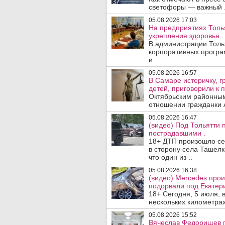
светофоры — важный .
05.08.2026 17:03
На предприятиях Толь
укрепления здоровья .
В администрации Толь
корпоративных програ
и ..
05.08.2026 16:57
В Самаре истеричку, г
детей, приговорили к 
Октябрьским районным
отношении гражданки А
05.08.2026 16:47
(видео) Под Тольятти
пострадавшими .
18+ ДТП произошло сег
в сторону села Ташелк
что один из ..
05.08.2026 16:38
(видео) Mercedes про
подорвали под Екатер
18+ Сегодня, 5 июля, 
нескольких километрах
05.08.2026 15:52
Вячеслав Федорищев п