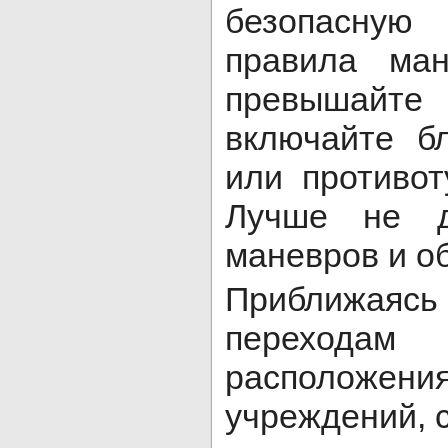
безопасну
правила ман
превышай
включайте б
или противо
Лучше не д
маневров и об
Приближаяс
переход
располож
учреждений, 