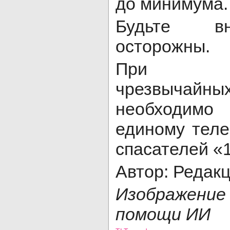
до минимума.
Будьте в
осторожны.
При воз
чрезвычай
необходим
единому тел
спасателей «1
Автор: Редак
Изображени
помощи ИИ