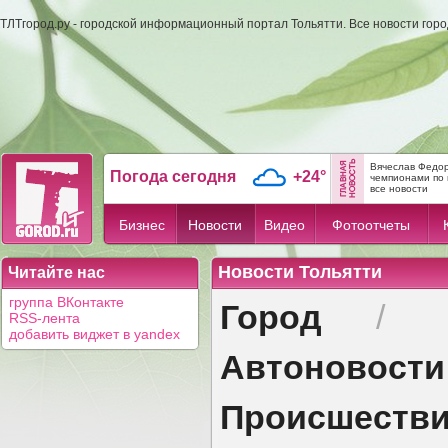
ТЛТгород.ру - городской информационный портал Тольятти. Все новости гор
Вячеслав Федор
Погода сегодня
+24°
чемпионами по 
все новости
Бизнес
Новости
Видео
Фотоотчеты
Новости Тольятти
Читайте нас
Город
группа ВКонтакте
/
RSS-лента
добавить виджет в yandex
Автоновости
Происшеств