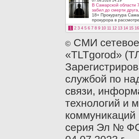
07.08.2026 14:19
В Самарской области 7
забил до смерти друга,
18+ Прокуратура Сама
прокурора в рассмотр
1
2
3
4
5
6
7
8
9
10
11
12
13
14
15
16
СМИ сетевое
©
«TLTgorod» (Т
Зарегистриро
службой по на
связи, инфор
технологий и 
коммуникаций 
серия Эл № ФС