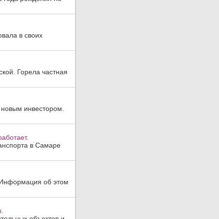
овала в своих
ской. Горела частная
 новым инвестором.
аботает.
анспорта в Самаре
. Информация об этом
.
тельных объектов и