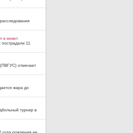
 расследования
 в кювет.
х пострадали 11
а (ПВГУС) отмечает
дается жара до
дбольный турнир в
2 года рождения не