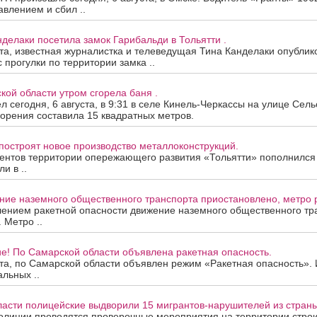
авлением и сбил ..
нделаки посетила замок Гарибальди в Тольятти .
ста, известная журналистка и телеведущая Тина Канделаки опублик
 прогулки по территории замка ..
кой области утром сгорела баня .
 сегодня, 6 августа, в 9:31 в селе Кинель-Черкассы на улице Сель
орения составила 15 квадратных метров.
построят новое производство металлоконструкций.
ентов территории опережающего развития «Тольятти» пополнился
и в ..
ие наземного общественного транспорта приостановлено, метро р
лением ракетной опасности движение наземного общественного тр
 Метро ..
е! По Самарской области объявлена ракетная опасность.
ста, по Самарской области объявлен режим «Ракетная опасность»
альных ..
ласти полицейские выдворили 15 мигрантов-нарушителей из страны
олиции проводятся проверочные мероприятия на территории строи