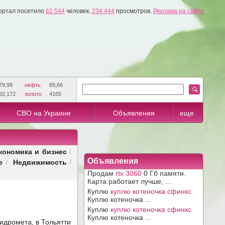
ортал посетило
61 544
человек,
234 444
просмотров.
Реклама на сайте
79,99
нефть
89,66
92,172
золото
4165
СВО на Украине
Объявления
еще
кономика и бизнес
/
е
Недвижимость
Объявления
/
/
Продам
rtx 3060
0 Гб памяти.
Карта работает лучше, ...
Куплю
куплю котеночка сфинкс
Куплю котеночка ...
Куплю
куплю котеночка сфинкс
Куплю котеночка ...
идромета, в Тольятти