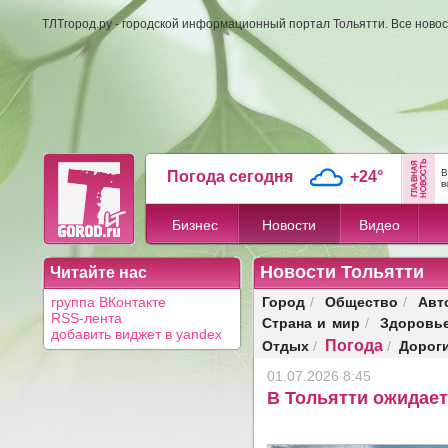
ТЛТгород.ру - городской информационный портал Тольятти. Все новос
В
Погода сегодня
+24°
в
Бизнес
Новости
Видео
Новости Тольятти
Читайте нас
Город
Общество
Авт
группа ВКонтакте
/
/
RSS-лента
Страна и мир
Здоровь
/
добавить виджет в yandex
Погода
Отдых
Дорог
/
/
01.07.2026 8:45
В Тольятти ожидает