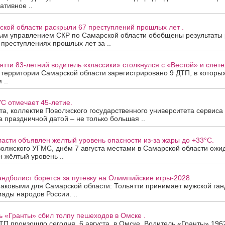
ативное ..
ской области раскрыли 67 преступлений прошлых лет .
ым управлением СКР по Самарской области обобщены результаты
 преступлениях прошлых лет за ..
ятти 83-летний водитель «классики» столкнулся с «Вестой» и слетел
а территории Самарской области зарегистрировано 9 ДТП, в которы
 ..
С отмечает 45-летие.
ста, коллектив Поволжского государственного университета сервис
За праздничной датой – не только большая ..
асти объявлен желтый уровень опасности из-за жары до +33°C.
олжского УГМС, днём 7 августа местами в Самарской области ожи
 жёлтый уровень ..
андболист борется за путевку на Олимпийские игры-2028.
наковыми для Самарской области: Тольятти принимает мужской ган
ады народов России. ..
ь «Гранты» сбил толпу пешеходов в Омске .
П произошло сегодня, 6 августа, в Омске. Водитель «Гранты» 196