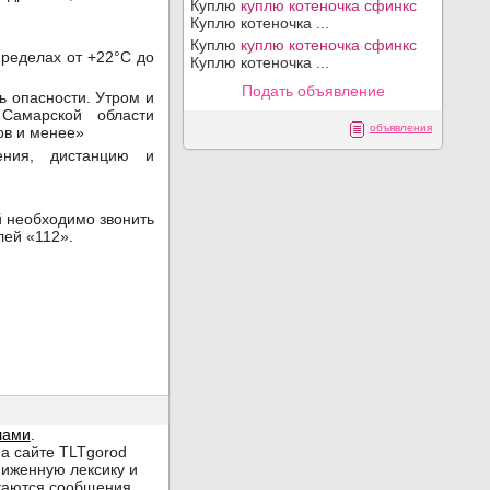
Куплю
куплю котеночка сфинкс
Куплю котеночка ...
Куплю
куплю котеночка сфинкс
пределах от +22°C до
Куплю котеночка ...
Подать объявление
 опасности. Утром и
Самарской области
объявления
ов и менее»
ения, дистанцию и
й необходимо звонить
лей «112».