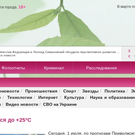
18+
В марте п
ти города.
$
ячеслав Федорищев и Леонид Симановский обсудили перспективное развитие ...
се новости
€
Фотоотчеты
Криминал
Расследования
оновости
Происшествия
Спорт
Звезды
Политика
Э
/
/
/
/
/
е
Технологии
Интернет
Культура
Наука и образовани
/
/
/
/
и
Видео новости
СВО на Украине
/
/
ся до +25°C
Сегодня, 1 июля, по прогнозам Приволжскг