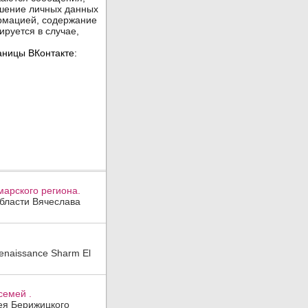
арского региона.
области Вячеслава
enaissance Sharm El
семей .
гея Берижицкого