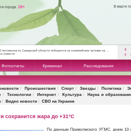
18+
В марте п
ти города.
$
0 яхтсменов из Самарской области поборются за олимпийские путевки на ...
се новости
€
Фотоотчеты
Криминал
Расследования
оновости
Происшествия
Спорт
Звезды
Политика
Э
/
/
/
/
/
е
Технологии
Интернет
Культура
Наука и образовани
/
/
/
/
и
Видео новости
СВО на Украине
/
/
и сохранится жара до +31°С
По данным Приволжского УГМС, днем 10 