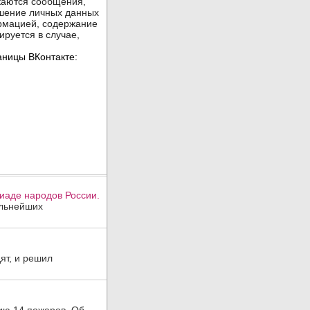
иаде народов России.
ильнейших
ят, и решил