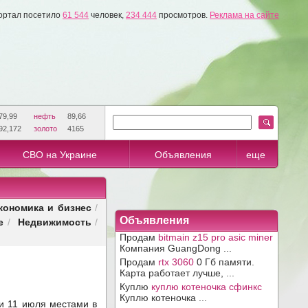
ортал посетило
61 544
человек,
234 444
просмотров.
Реклама на сайте
79,99
нефть
89,66
92,172
золото
4165
СВО на Украине
Объявления
еще
кономика и бизнес
/
е
Недвижимость
Объявления
/
/
Продам
bitmain z15 pro asic miner
Компания GuangDong ...
Продам
rtx 3060
0 Гб памяти.
Карта работает лучше, ...
Куплю
куплю котеночка сфинкс
Куплю котеночка ...
и 11 июля местами в