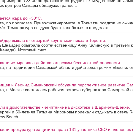
а, примерно в 23:00 оперативный сотрудник ГУ МВД России по Сама
ых центров Самары обнаружил ранее ..
ается жара до +30°C.
ста, по прогнозам Приволжскгидромета, в Тольятти осадков не ожид
м/с. Температура воздуха будет колебаться в пределах ..
йдер вышла в четвертый круг «тысячника» в Торонто.
а Шнайдер обыграла соотечественницу Анну Калинскую в третьем к
Канада). Итоговый счет ..
асти четыре часа действовал режим беспилотной опасности.
ста, на территории Самарской области действовал режим «Беспило
ищев и Леонид Симановский обсудили перспективное развитие Сам
ста, в Москве состоялась рабочая встреча губернатора Самарской 
и в домогательстве к египтянке на дискотеке в Шарм-эль-Шейхе.
ергей и 50-летняя Татьяна Мироновы приехали отдыхать в отель R
ew Beach ..
асти прокуратура защитила права 131 участника СВО и членов их 