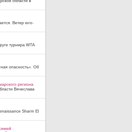
рской области в
ается. Ветер юго-
руге турнира WTA
тная опасность». Об
арского региона.
области Вячеслава
enaissance Sharm El
семей .