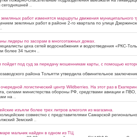
утки пожарно-спасательные подразделения выезжали на ликвидац
в сегодняшней ..
а земляных работ изменятся маршруты движения муниципального т
дением земляных работ в районе 2-го квартала по улице Дзержинск
.
аны лидеры по засорам в многоэтажных домах.
пециалисты цеха сетей водоснабжения и водоотведения «РКС-Толь
и более 34 тысяч ..
 пойдет под суд за передачу мошенникам карты, с помощью котор
озаводского района Тольятти утвердила обвинительное заключение
очередной логистический центр Wildberries. На этот раз в Екатерин
ста, силами министерства обороны РФ, средствами авиации и ПВО
ми на ..
йские изъяли более трех литров алкоголя из магазина.
полицейские совместно с представителями Самарской региональн
лжский Земский ..
маре мальчик найден в одном из ТЦ.