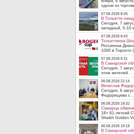
Вчера, 6 август
одном из торгов
07.08.2026 8:45
В Тольятти ожид
Сегодня, 7 авгу
западный, 5-10 
07.08.2026 8:43
Тольяттинка Шна
Россиянка Диан
1000 в Торонто (
07.08.2026 8:31
В Самарской обл
Сегодня, 7 авгу
этом жителей ..
06.08.2026 22:14
Вячеслав Федор
Сегодня, 6 авгу
Федорищева с ..
06.08.2026 19:32
Самарца обвинил
18+ 61-летний С
Sheikh Golden Vi
06.08.2026 19:18
В Самарской обл