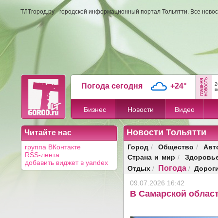
ТЛТгород.ру - городской информационный портал Тольятти. Все новос
2
Погода сегодня
+24°
в
Бизнес
Новости
Видео
Новости Тольятти
Читайте нас
Город
Общество
Авт
группа ВКонтакте
/
/
RSS-лента
Страна и мир
Здоровь
/
добавить виджет в yandex
Погода
Отдых
Дорог
/
/
09.07.2026 16:42
В Самарской област