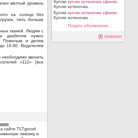
Куплю
куплю котеночка сфинкс
влен жёлтый уровень
Куплю котеночка ...
Куплю
куплю котеночка сфинкс
олго на солнце без
Куплю котеночка ...
агрузок, пить больше
Подать объявление
ьных тканей. Людям с
 и диабетом нужно
объявления
й. Пожилым и детям
 до 15:00. Водителям
й необходимо звонить
сателей «112» (все