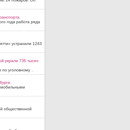
ию 14 пожаров. Об
ранспорта.
ого года работа ряда
ятти» устранили 1243
ой украли 735 тысяч
 по уголовному ..
бурге.
, мобильными
ой общественной