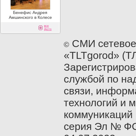
Бенефис Андрея
Амшинского в Колесе
все
фото
СМИ сетевое
©
«TLTgorod» (Т
Зарегистриро
службой по на
связи, инфор
технологий и 
коммуникаций 
серия Эл № ФС