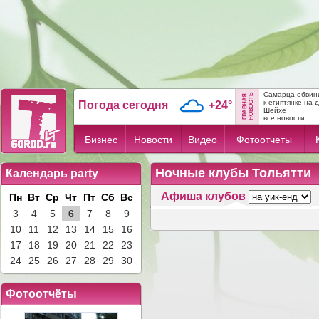
Самарца обвини
к египтянке на 
Погода сегодня
+24°
Шейхе
все новости
Бизнес
Новости
Видео
Фотоотчеты
Ночные клубы Тольятти
Календарь party
Афиша клубов
Пн
Вт
Ср
Чт
Пт
Сб
Вс
3
4
5
6
7
8
9
10
11
12
13
14
15
16
17
18
19
20
21
22
23
24
25
26
27
28
29
30
Фотоотчёты