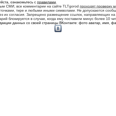
йста, ознакомьтесь с
правилами
.
ным СМИ, все комментарии на сайте TLTgorod
проходят проверку 
кв точками, тире и любыми иными символами. Не допускаются соо
 без их согласия. Запрещено размещение ссылок, направляющих н
рий блокируется в случае, когда ему поставили минус более 10 чи
акции данных со своей страницы ВКонтакте: фото аватар, имя, фам