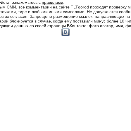
йста, ознакомьтесь с
правилами
.
ным СМИ, все комментарии на сайте TLTgorod
проходят проверку 
кв точками, тире и любыми иными символами. Не допускаются соо
 без их согласия. Запрещено размещение ссылок, направляющих н
рий блокируется в случае, когда ему поставили минус более 10 чи
акции данных со своей страницы ВКонтакте: фото аватар, имя, фам