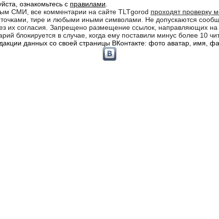
йста, ознакомьтесь с
правилами
.
ным СМИ, все комментарии на сайте TLTgorod
проходят проверку 
кв точками, тире и любыми иными символами. Не допускаются соо
 без их согласия. Запрещено размещение ссылок, направляющих н
рий блокируется в случае, когда ему поставили минус более 10 чи
акции данных со своей страницы ВКонтакте: фото аватар, имя, фам