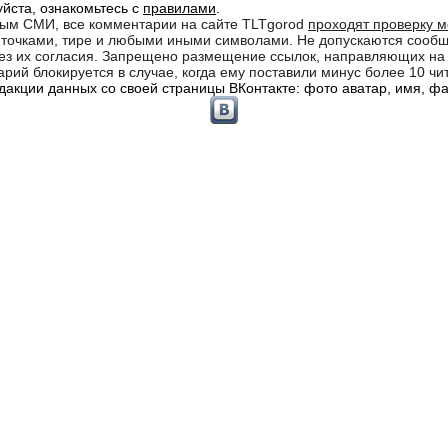
йста, ознакомьтесь с
правилами
.
ным СМИ, все комментарии на сайте TLTgorod
проходят проверку 
кв точками, тире и любыми иными символами. Не допускаются соо
 без их согласия. Запрещено размещение ссылок, направляющих н
рий блокируется в случае, когда ему поставили минус более 10 чи
акции данных со своей страницы ВКонтакте: фото аватар, имя, фам