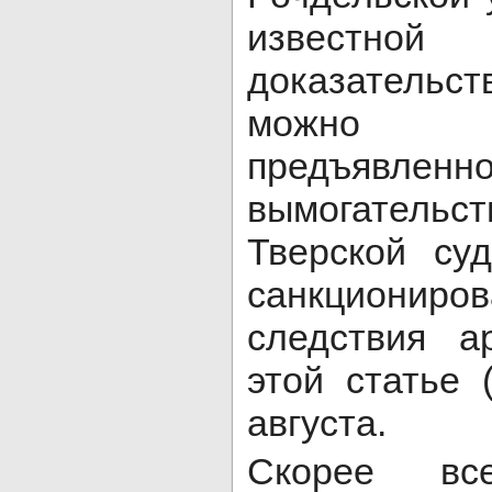
известной
доказательс
можно г
предъявлен
вымогательс
Тверской су
санкциониро
следствия а
этой статье
августа.
Скорее вс