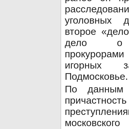
расследова
уголовных д
второе «дел
дело о 
прокурора
игорных
Подмосковье.
По данным
причастнос
преступлен
московск