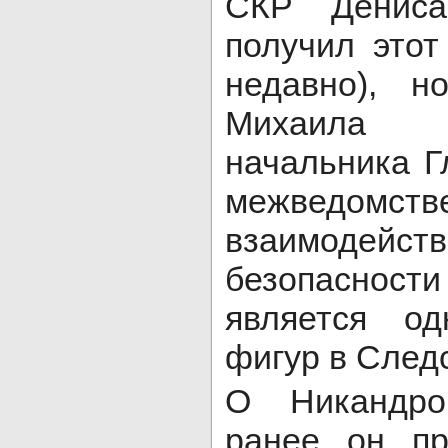
СКР Дениса
получил этот
недавно), н
Михаила 
начальника Г
межведомств
взаимодейст
безопаснос
является о
фигур в След
О Никандро
ранее он пр