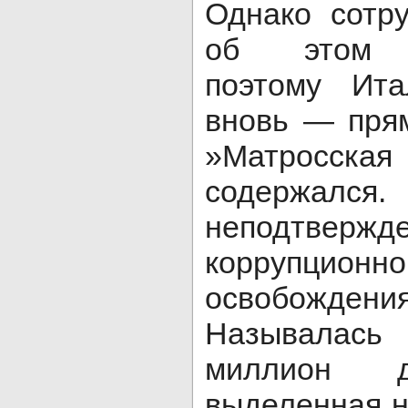
Однако сотр
об этом з
поэтому Ита
вновь — пря
»Матросская
содержался.
неподтвер
коррупцио
освобожде
Называлась
миллион д
выделенная н