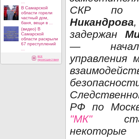
...
СКР по
В Самарской
области горели
частный дом,
Никандрова
баня, вещи в ...
(видео) В
задержан
Ми
Самарской
области раскрыли
— началь
67 преступлений
...
управления 
все
происшествия
взаимодейст
безопасност
Следственн
РФ по Москв
"МК"
стал
некоторы