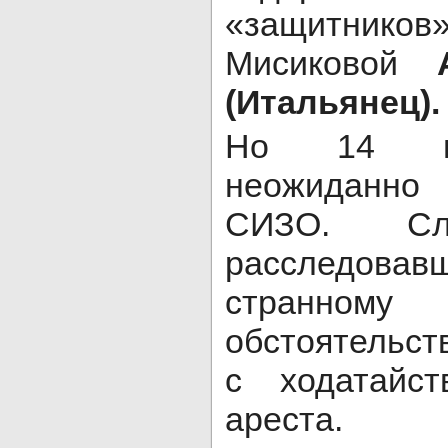
«защитник
Мисиковой
(Итальянец).
Но 14 ию
неожиданн
СИЗО. Сле
расследовав
странно
обстоятельст
с ходатайс
ареста.