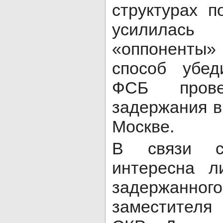
структурах 
усилилась 
«оппоненты»
способ убе
ФСБ пров
задержания 
Москве.
В связи с
интересна л
задержан
заместител