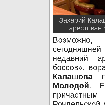
Захарий Кала
арестован 
Возможно,
сегодняшней
недавний а
боссов», вор
Калашова
п
Молодой
. Е
причастн
Рочдельской 