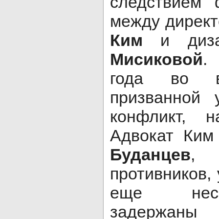
следствием 
между дирек
Ким
и диз
Мисиковой
.
года во в
призванной 
конфликт, н
Адвокат Ким
Буданцев
, 
противников,
еще неск
задержаны