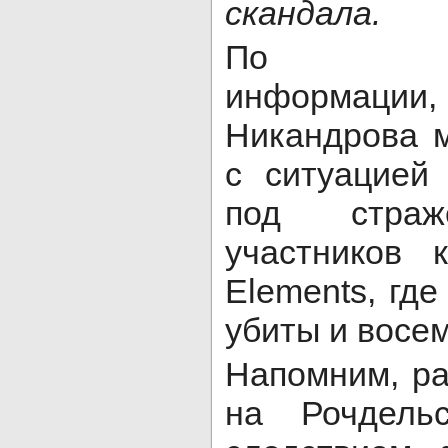
скандала.
По пред
информаци
Никандрова 
с ситуацией
под стра
участников 
Elements, гд
убиты и восе
Напомним, ра
на Рочдель