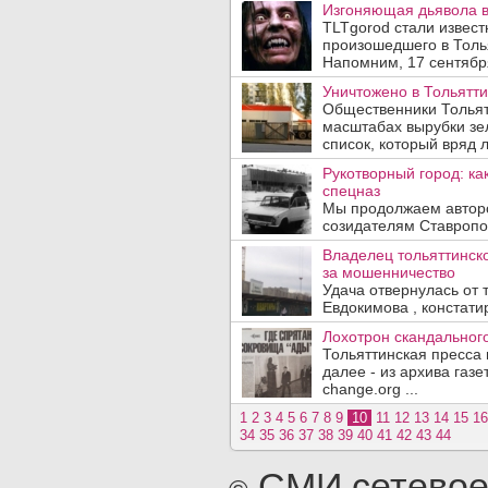
Изгоняющая дьявола в
TLTgorod стали извест
произошедшего в Толь
Напомним, 17 сентября 
Уничтожено в Тольятти
Общественники Тольят
масштабах вырубки зе
список, который вряд 
Рукотворный город: как
спецназ
Мы продолжаем авторс
созидателям Ставропол
Владелец тольяттинск
за мошенничество
Удача отвернулась от
Евдокимова , констати
Лохотрон скандальног
Тольяттинская пресса 
далее - из архива газ
change.org ...
1
2
3
4
5
6
7
8
9
10
11
12
13
14
15
16
34
35
36
37
38
39
40
41
42
43
44
СМИ сетевое