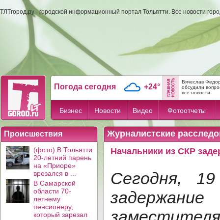
ТЛТгород.ру - городской информационный портал Тольятти. Все новости гор
Вячеслав Федор
Погода сегодня
+24°
обсудили вопрос
все новости
Бизнес
Новости
Видео
Фотоотчеты
Журналистские расследо
Происшествия
(фото) В Тольятти
Начальники из СКР зад
20-летний парень
на «Приоре»
Сегодня, 19
врезался в ...
В Самарской
области 70-
задержа
летнему
пенсионеру,
заместител
который зарезал