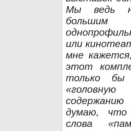
Мы ведь н
большим 
однопрофил
или кинотеат
мне кажется
этот компле
только бы
«головн
содержани
думаю, что
слова «пам