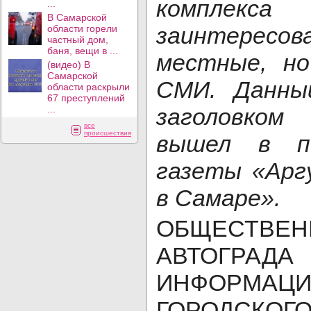
комплекс
...
В Самарской
заинтересов
области горели
частный дом,
баня, вещи в ...
местные, н
(видео) В
Самарской
СМИ. Данны
области раскрыли
67 преступлений
...
заголовком
все
происшествия
вышел в пе
газеты «Ар
в Самаре».
ОБЩЕСТВЕН
АВТОГРАД
ИНФОРМАЦИ
ГОРОДСКО