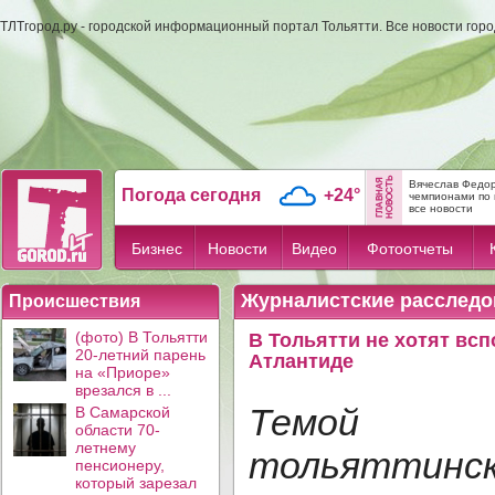
ТЛТгород.ру - городской информационный портал Тольятти. Все новости гор
Вячеслав Федор
Погода сегодня
+24°
чемпионами по 
все новости
Бизнес
Новости
Видео
Фотоотчеты
Журналистские расследо
Происшествия
(фото) В Тольятти
В Тольятти не хотят вс
20-летний парень
Атлантиде
на «Приоре»
врезался в ...
Темой 
В Самарской
области 70-
летнему
тольяттинс
пенсионеру,
который зарезал