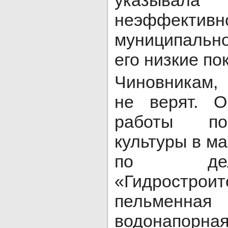
указыва
неэффективно
муниципальн
его низкие по
Чиновникам, 
не верят. О
работы по
культуры в м
по дел
«Гидрос
пельменная
водонапорн