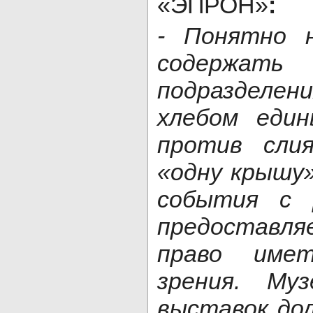
«ЭПРОН»
:
- Понятно 
содержать 
подразделен
хлебом един
против сли
«одну крышу»
события с 
предостав
право име
зрения. Муз
выставок до