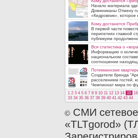
Кому достанется Прибр
Начало материала зде
Доминиканы Отмену п
«Кедровник», которое 
Кому достанется Прибр
В первой части повест
перипетиях главной с
публикуем продолжение
Вся статистика о «вора
Информацию о количе
национальном составе 
соотношении находящих
Потемкинские квартир
Создатели бренда "Ар
расселением гостей, к
Чемпионат мира по фут
1
2
3
4
5
6
7
8
9
10
11
12
13
14
15
16
33
34
35
36
37
38
39
40
41
42
43
44
СМИ сетевое
©
«TLTgorod» (Т
Зарегистриро