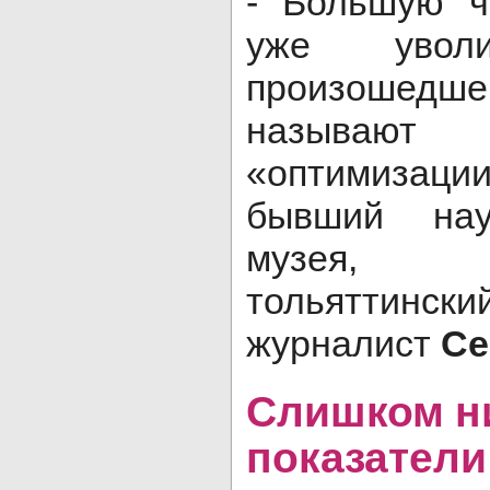
- Большую ч
уже уволи
произошедш
называют 
«оптимизации
бывший нау
музея,
тольяттинс
журналист
Се
Слишком н
показатели