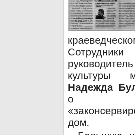
краеведче
Сотрудники 
руководите
культуры м
Надежда Б
о на
«законсервир
дом.