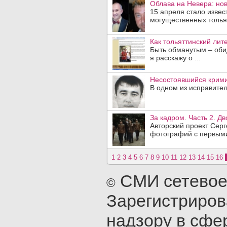
Облава на Невера: но
15 апреля стало извес
могущественных тольят
Как тольяттинский лит
Быть обманутым – обид
я расскажу о ...
Несостоявшийся крими
В одном из исправите
За кадром. Часть 2. Д
Авторский проект Сер
фотографий с первыми 
1
2
3
4
5
6
7
8
9
10
11
12
13
14
15
16
СМИ сетевое 
©
Зарегистриров
надзору в сфе