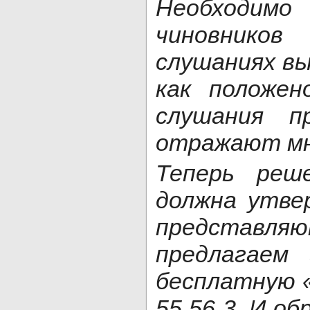
Необходимо
чиновнико
слушаниях вы
как положен
слушания п
отражают мн
Теперь реш
должна утве
представля
предлагаем
бесплатную «
55 56 3. И о