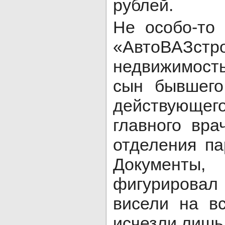
рублей.
Не особо-то
«АвтоВАЗст
недвижимост
сын бывшего
действующего
главного вра
отделения па
Документы
фигурировал 
висели на в
исчезли лишь