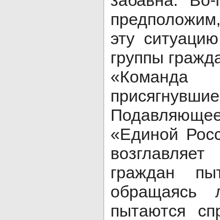
предположим,
эту ситуаци
группы гражд
«Команда 
присягнув
Подавляюще
«Единой Росс
возглавляет
граждан пыт
обращаясь 
пытаются сп