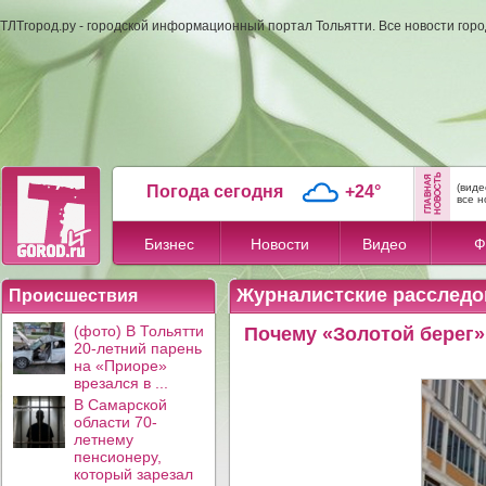
ТЛТгород.ру - городской информационный портал Тольятти. Все новости гор
(виде
Погода сегодня
+24°
все н
Бизнес
Новости
Видео
Ф
Журналистские расследо
Происшествия
(фото) В Тольятти
Почему «Золотой берег
20-летний парень
на «Приоре»
врезался в ...
В Самарской
области 70-
летнему
пенсионеру,
который зарезал