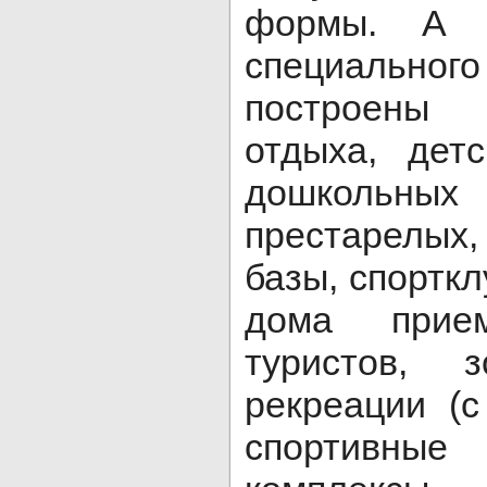
формы. А в
специально
построены 
отдыха, дет
дошкольны
престарелы
базы, спорткл
дома прием
туристов, 
рекреации (с
спортив