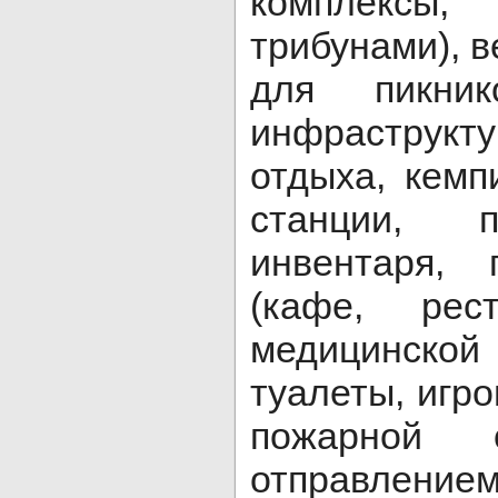
компле
трибунами), 
для пикник
инфр
отдыха, кемп
станции, 
инвентаря, 
(кафе, рес
медицинс
туалеты, игр
пожарной 
отправлени