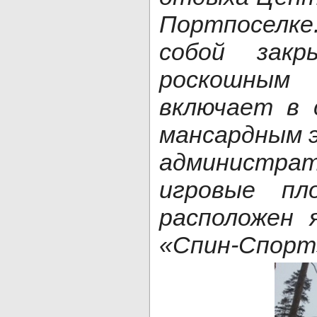
Портпоселк
собой зак
роскошным 
включает в 
мансардным 
администрат
игровые пл
расположен 
«Спин-Спорт