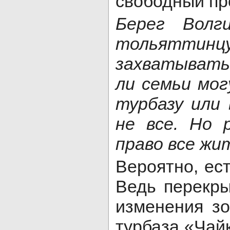
свободный про
Берег Волг
тольяттин
захватывать 
ли семьи мог
турбазу или
не все. Но 
право все жи
Вероятно, ес
Ведь перекры
изменения зо
турбаза «Чай