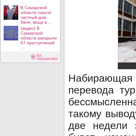
...
В Самарской
области горели
частный дом,
баня, вещи в ...
(видео) В
Самарской
области раскрыли
67 преступлений
...
все
происшествия
Набирающая 
перевода ту
бессмысленн
такому выво
две недели 