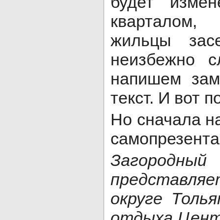
будет измен
кварталом, 
жильцы зас
неизбежно с
напишем заме
текст. И вот 
Но сначала н
самопрезентац
Загородны
представляе
округе Толь
отдыха Центр