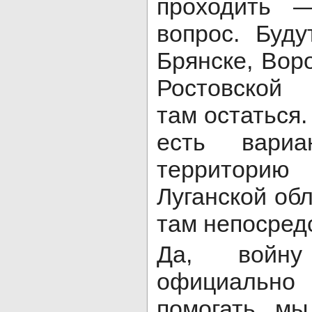
проходить 
вопрос. Буд
Брянске, Вор
Ростовской 
там остаться.
есть вари
территор
Луганской об
там непосред
Да, войну
официально
помогать м