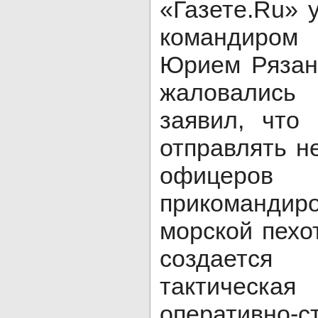
«Газете.Ru» 
командиром 
Юрием Рязан
жаловались 
заявил, что
отправлять н
офицеро
прикомандиро
морской пехо
создаетс
тактическ
оперативно-с