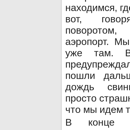
находимся, гд
вот, гово
поворотом
аэропорт. М
уже там. 
предупреж
пошли даль
дождь сви
просто страшн
что мы идем т
В конце з