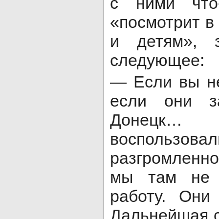
с ними что-
«посмотрит в
и детям», з
следующее:
— Если вы н
если они з
Донецк…
воспользов
разгромленн
мы там не 
работу. Они
Дальнейшая с