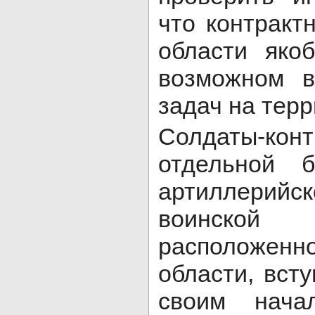
что контракт
области яко
возможном в
задач на тер
Солдаты-ко
отдельной б
артиллери
воинской
расположен
области, вст
своим нача