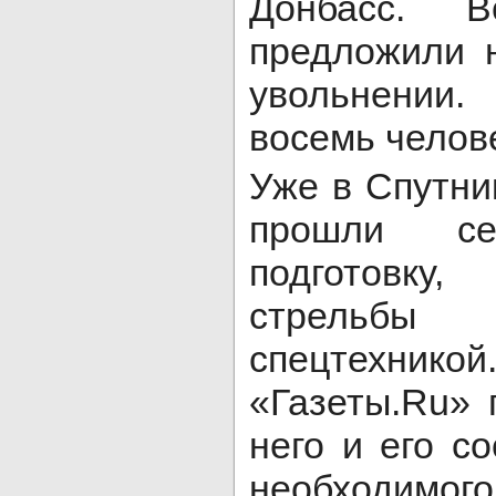
Донбасс. В
предложили 
увольнении.
восемь челов
Уже в Спутн
прошли се
подготовк
стрельбы
спецтехни
«Газеты.Ru» 
него и его с
необходимог