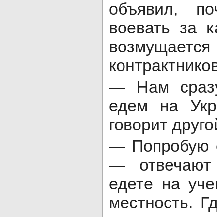
объявил, п
воевать за 
возмуща
контрактников
— Нам сразу
едем на Укр
говорит друг
— Попробую 
— отвечают
едете на уч
местность. Г