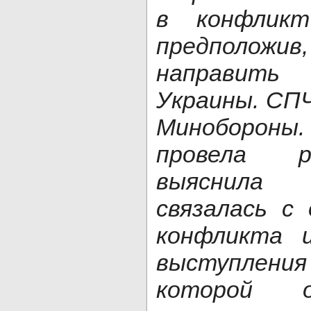
в конфликт
предположи
направить
Украины. СПЧ
Минобор
провела р
выяснила
связалась с
конфликта и
выступлени
которой о