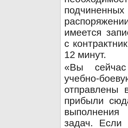
подчиненны
распоряже
имеется зап
с контрактни
12 минут.
«Вы сейчас
учебно-боев
отправлены 
прибыли сюд
выполнени
задач. Если