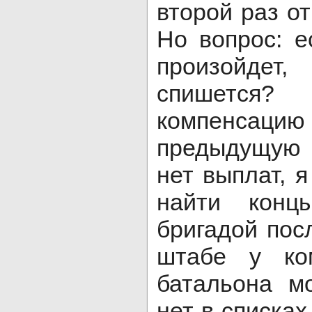
второй раз от
Но вопрос: е
произойде
спишется?
компенсаци
предыдущую 
нет выплат, я
найти кон
бригадой пос
штабе у ко
батальона м
нет в списках