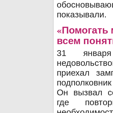
обосновываю
показывали.
«Помогать
всем поня
31 янва
недовольство
приехал зам
подполковни
Он вызвал с
где повто
необходимос