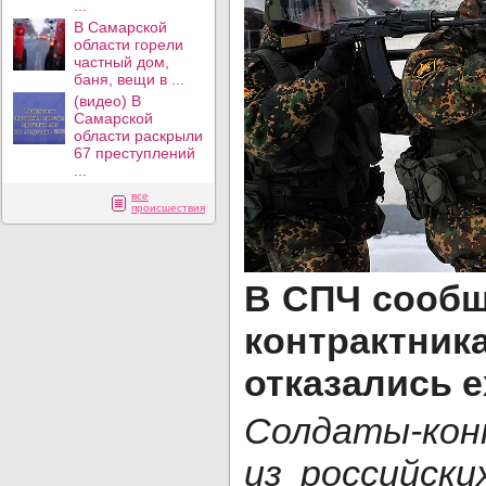
...
В Самарской
области горели
частный дом,
баня, вещи в ...
(видео) В
Самарской
области раскрыли
67 преступлений
...
все
происшествия
В СПЧ сообщ
контрактн
отказались е
Солдаты-ко
из российск