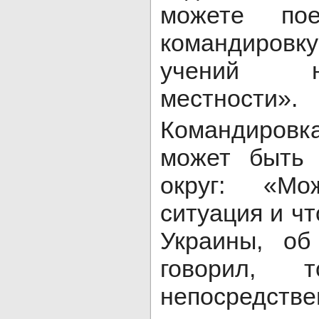
можете по
командиров
учений н
местности».
Командировк
может быть
округ: «М
ситуация и чт
Украины, о
говорил, 
непосред