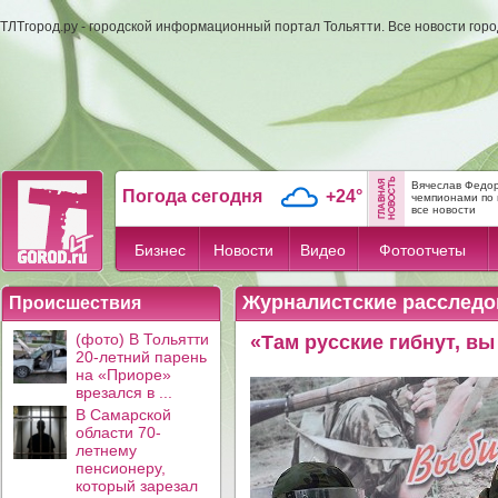
ТЛТгород.ру - городской информационный портал Тольятти. Все новости гор
Вячеслав Федор
Погода сегодня
+24°
чемпионами по 
все новости
Бизнес
Новости
Видео
Фотоотчеты
Журналистские расследо
Происшествия
(фото) В Тольятти
«Там русские гибнут, в
20-летний парень
на «Приоре»
врезался в ...
В Самарской
области 70-
летнему
пенсионеру,
который зарезал