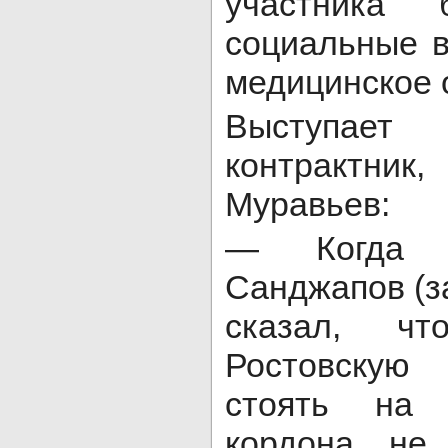
участника 
социальные 
медицинское 
Выступа
контрактни
Муравьев:
— Когда м
Санджапов (з
сказал, 
Ростовскую
стоять на 
кордона, не