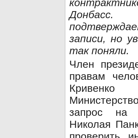
контракт
Донбасс
подтвержд
записи, но у
так поняли.
Член презид
правам чело
Кривенк
Министерств
запрос на 
Николая Пан
проверить и