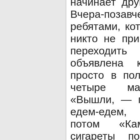
начинает дру
Вчера-поза
ребятами, ко
никто не при
переходить
объявлена 
просто в пол
четыре маг
«Вышли, — г
едем-едем,
потом «Ка
сигареты по