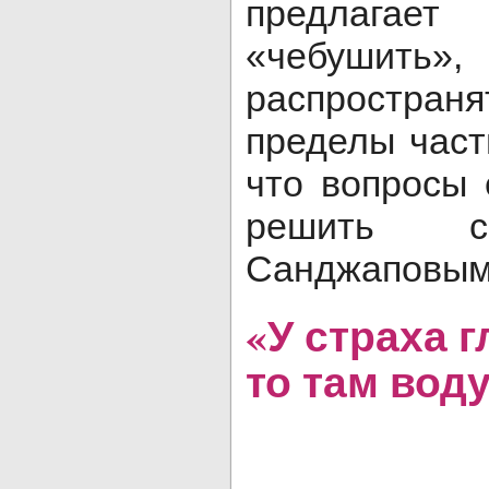
предлага
«чебушить
распростран
пределы част
что вопросы 
решить с
Санджаповым
«У страха г
то там вод