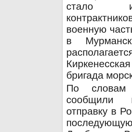
стало и
контрактн
военную част
в Мурманск
располагает
Киркенесска
бригада морс
По словам 
сообщили 
отправку в Р
последующ