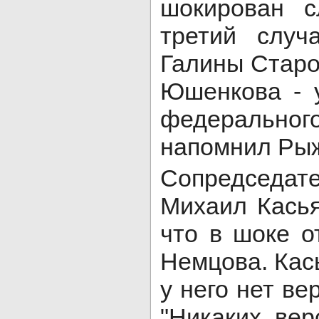
шокирован с
третий случ
Галины Старо
Юшенкова - 
федерально
напомнил Рыж
Сопредседа
Михаил Касья
что в шоке о
Немцова. Кас
у него нет ве
"Никаких вер