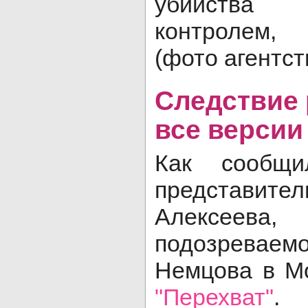
убийства
контролем
(фото агентств
Следствие 
все версии
Как сообщи
представи
Алексеева
подозревае
Немцова в М
"Перехват"
. 