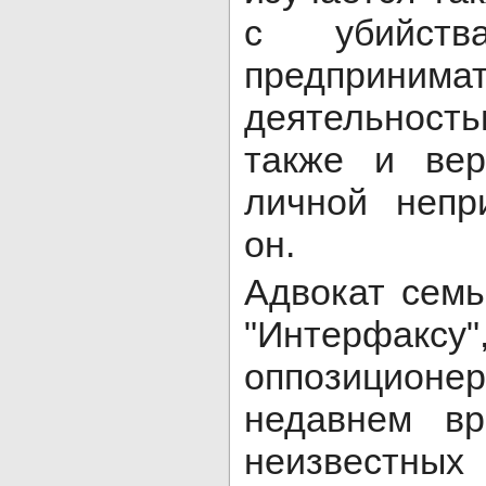
с убийст
предпринимат
деятельность
также и вер
личной непр
он.
Адвокат сем
"Интерф
оппозицион
недавнем вр
неизвестны