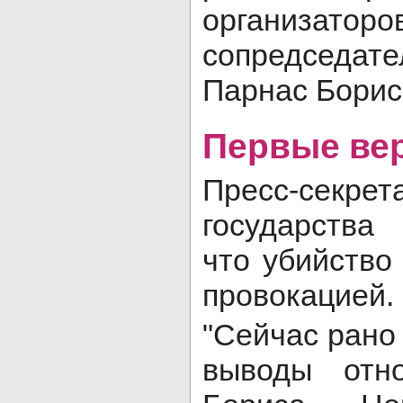
организ
сопредседат
Парнас Борис
Первые ве
Пресс-се
государства
что убийство
провокацией.
"Сейчас рано
выводы отно