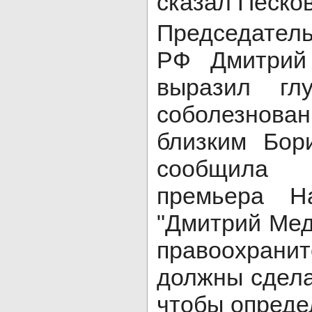
сказал Песков
Председател
РФ Дмитрий
выразил глу
соболезно
близким Бор
сообщила п
премьера На
"Дмитрий Мед
правоохран
должны сдела
чтобы определ