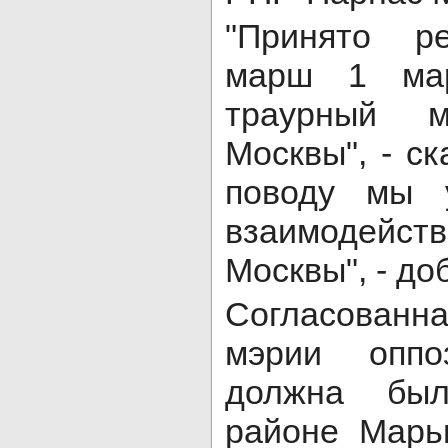
"Принято р
марш 1 мар
траурный 
Москвы", - ск
поводу мы 
взаимодей
Москвы", - до
Согласованн
мэрии оппо
должна был
районе Марь