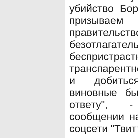
убийство Бо
призывае
правитель
безотлагател
бесприс
транспарент
и добитьс
виновные бы
ответу", 
сообщении н
соцсети "Твит