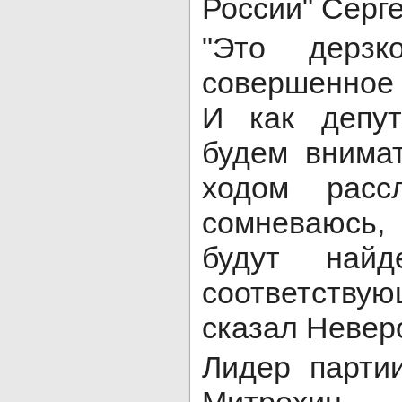
России" Серг
"Это дерзко
совершенное
И как депу
будем внима
ходом расс
сомневаюсь,
будут най
соответствую
сказал Невер
Лидер парти