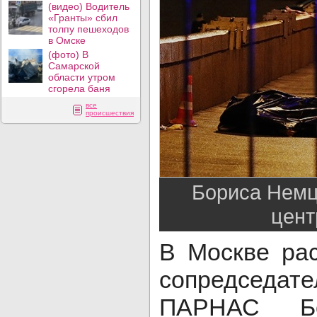
(видео) Водитель
«Гранты» сбил
толпу пешеходов
в Омске
(фото) В
Самарской
области утром
сгорела баня
все
происшествия
Бориса Немц
цент
В Москве ра
сопредседат
ПАРНАС Бо