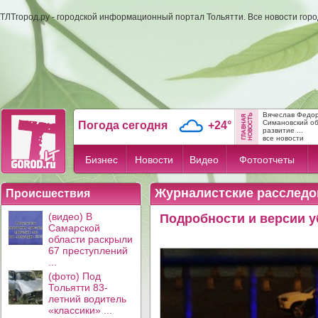
ТЛТгород.ру - городской информационный портал Тольятти. Все новости гор
Вячеслав Федо
Симановский об
Погода сегодня
+24°
развитие ...
все новости
Бизнес
Новости
Видео
Фотоотчеты
Журналистские расследо
Происшествия
(видео) В
Подробности и версии у
Самарской
области раскрыли
67 преступлений
...
(фото) Под
Тольятти 83-
летний водитель
«классики» ...