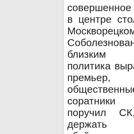
совершенное 
в центре ст
Москворе
Соболезно
близким о
политика выр
премьер
обществе
соратники 
поручил 
держать 