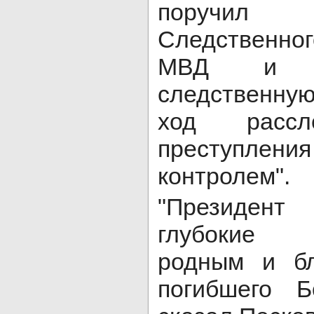
поручил 
Следственно
МВД и Ф
следственную
ход рассл
преступле
контролем".
"Президен
глубокие 
родным и бл
погибшего Б