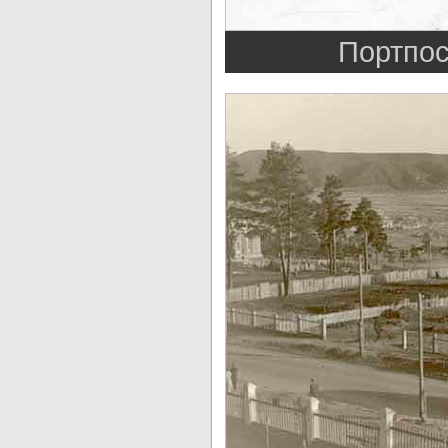
Портпосё