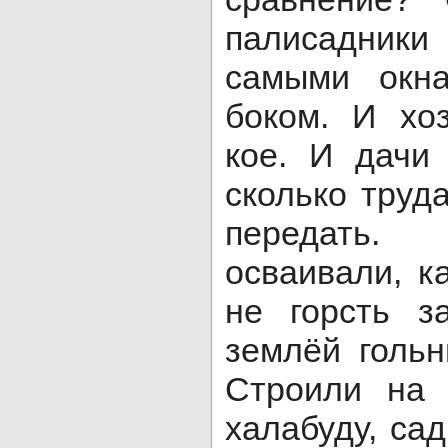
палисадник
самыми окн
боком. И хоз
кое. И дачи
сколько труд
передать.
осваива­ли, к
не горсть з
землёй гольн
Строили на 
халабуду, са