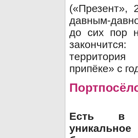
(«Презент», 
давным-давно
до сих пор 
закончится
территори
припёке» с г
Портпосёло
Есть в 
уникально