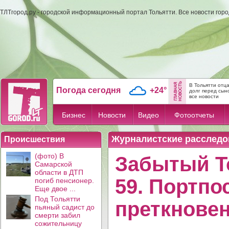
ТЛТгород.ру - городской информационный портал Тольятти. Все новости гор
В Тольятти отц
Погода сегодня
+24°
долг перед сын
все новости
Бизнес
Новости
Видео
Фотоотчеты
Журналистские расследо
Происшествия
(фото) В
Забытый Т
Самарской
области в ДТП
59. Портпо
погиб пенсионер.
Еще двое ...
Под Тольятти
преткнове
пьяный садист до
смерти забил
сожительницу