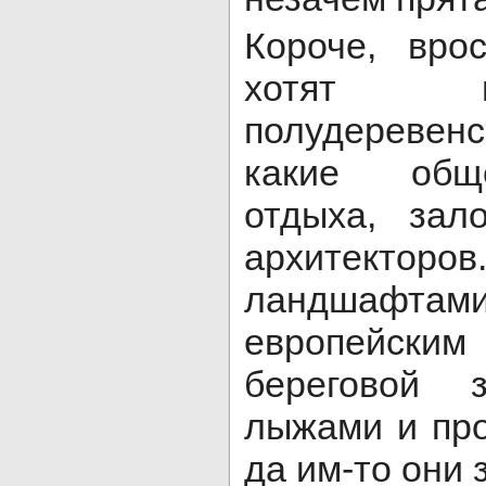
Короче, вро
хотят м
полудеревен
какие обще
отдыха, зал
архитект
ландшафтами
европейск
береговой 
лыжами и пр
да им-то они 