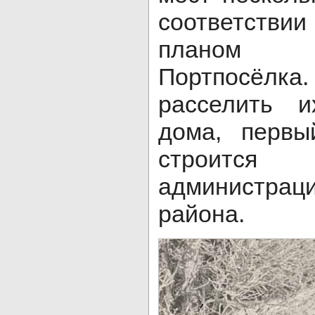
соответстви
планом р
Портпосё
расселить 
дома, первы
стро­ит
администрац
района.