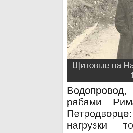
Щитовые на На
Водопровод,
рабами Рим
Петродвор
нагрузки т