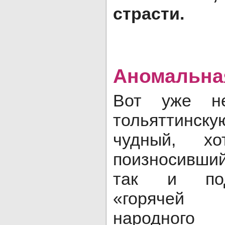
страсти.
Аномальна
Вот уже не
тольяттинск
чудный, х
поизносивши
так и под
«горячей 
народного