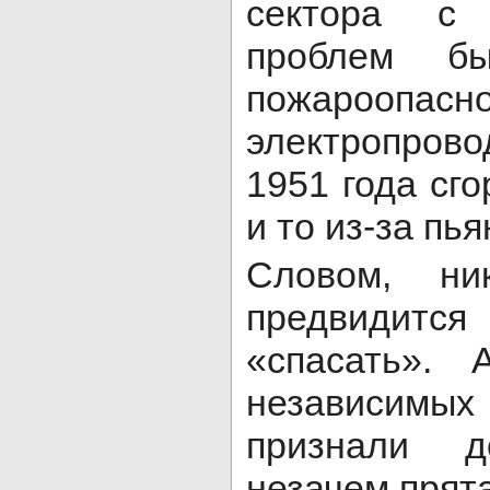
сектора с 
проблем б
пожароопасн
электропров
1951 года сго
и то из-за пья
Словом, ни
предвидит
«спасать». 
независимых
признали д
незачем прята