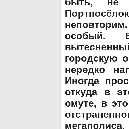
быть, не
Портпосёло
неповтори
особый. 
вытесненн
городскую о
нередко на
Иногда прос
откуда в э
омуте, в эт
отстра­не
мегаполиса