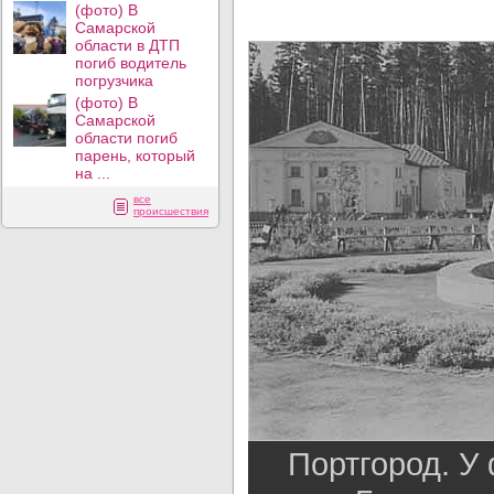
(фото) В
Самарской
области в ДТП
погиб водитель
погрузчика
(фото) В
Самарской
области погиб
парень, который
на ...
все
происшествия
Портгород. У