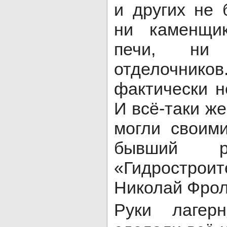
и других не 
ни каменщик
печи, ни 
отделочн
фактически н
И всё-таки ж
могли своим
бывший ре
«Гидрострои
Николай Фрол
Руки лагер