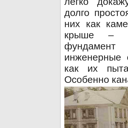
легко докаж
долго просто
них как кам
крыше – с
фундамент
инженерные 
как их пыта
Особенно кан