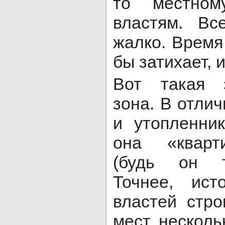
то местном
властям. Вс
жалко. Время
бы затихает, и
Вот такая 
зона. В отлич
и утопленни
она «кварт
(будь он т
Точнее, ист
властей стро
мест несколь