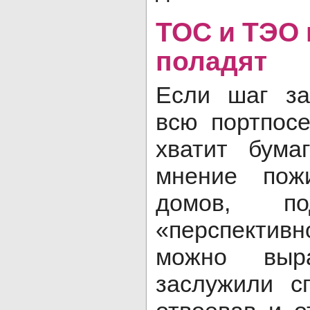
ТОС и ТЭО 
поладят
Если шаг за
всю портпос
хватит бума
мнение пож
домов, по
«перспектив
можно выр
заслужили с