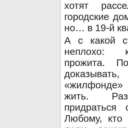
хотят расс
городские дом
но… в 19-й кв
А с какой с
неплохо: к
прожита. П
доказыват
«жилфонде»
жить. Раз
придраться 
Любому, кто 