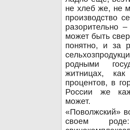
не хлеб же, не м
производство с
разорительно –
может быть свер
понятно, и за 
сельхозпро­дук
родными госу
житницах, ка
процентов, в го
России же каж
может.
«Поволжский» во
своем род