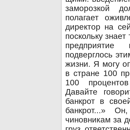
заморозкой до
полагает оживл
директор на се
посколь­ку знает
предпри­ятие
подверглось эти
жиз­ни. Я могу о
в стране 100 п
100 про­центо
Давайте говори
банкрот в свое
банкрот...» Он
чиновникам за д
груз ответ­стве