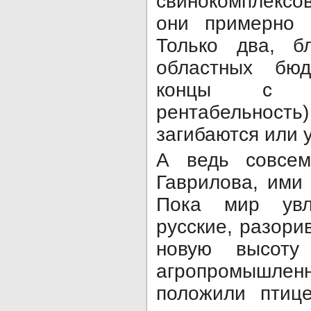
свинокомплексов
они примерно 
Только два, б
облас­тных бюд
концы с к
рентабельно
загибаются или 
А ведь совсем
Гаврилова, ими 
Пока мир увл
русские, разори
новую высоту
агропромышлен
положили птице