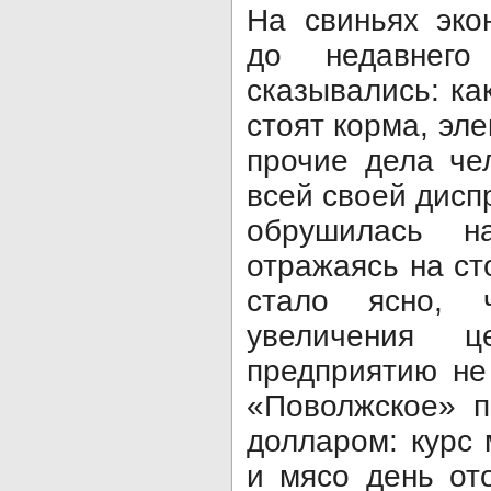
На свиньях эко
до недавнег
сказывались: как
стоят корма, эле
прочие дела че
всей своей дисп
обрушилась н
отражаясь на ст
стало ясно, 
увеличения 
предприятию не
«Поволжское» п
долларом: курс
и мясо день от