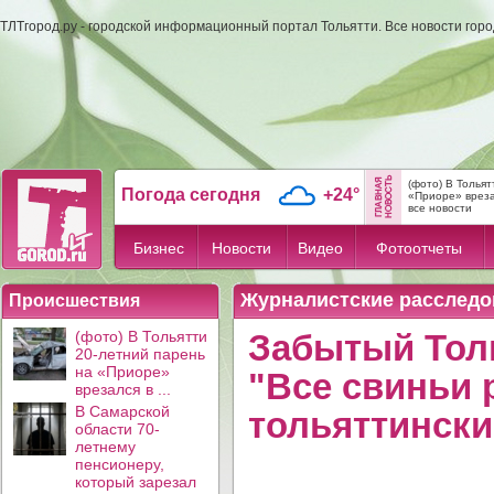
ТЛТгород.ру - городской информационный портал Тольятти. Все новости гор
(фото) В Тольят
Погода сегодня
+24°
«Приоре» вреза
все новости
Бизнес
Новости
Видео
Фотоотчеты
Журналистские расследо
Происшествия
(фото) В Тольятти
Забытый Толь
20-летний парень
на «Приоре»
"Все свиньи 
врезался в ...
В Самарской
тольяттински
области 70-
летнему
пенсионеру,
который зарезал