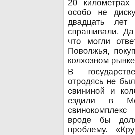
20 километрах 
особо не диску
двадцать лет
спрашивали. Да
что могли отве
Поволжья, поку
колхоз­ном рынк
В государств
отродясь не был
свининой и кол
ездили в Мо
свинокомплекс
вроде бы дол
проблему. «Кр