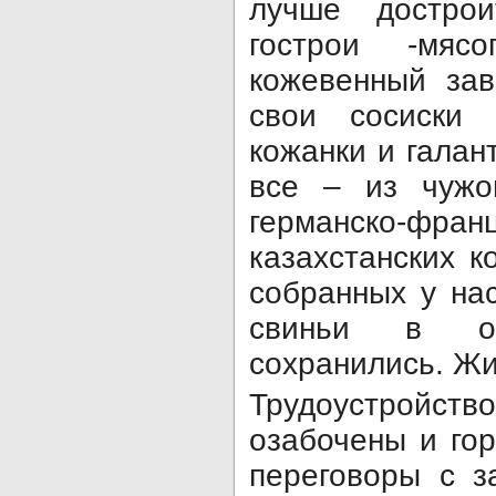
лучше дострои
гострои -мяс
кожевен­ный за
свои сосиски 
кожанки и галант
все – из чужо
германско-франц
казахстанских к
со­бранных у на
свиньи в ок
сохранились. Жи
Трудоустрой
озабочены и гор
переговоры с з