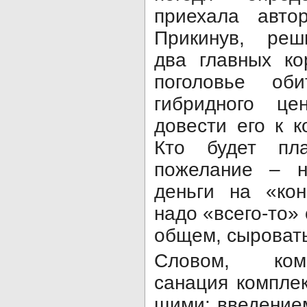
приехала автор
При­кинув, реш
два главных ко
поголовье оби
гибридного це
довести его к к
Кто будет пл
пожелание – н
деньги на «ко
надо «всего-то»
об­щем, сыроваты
Словом, ком
санация компле
щими: введением