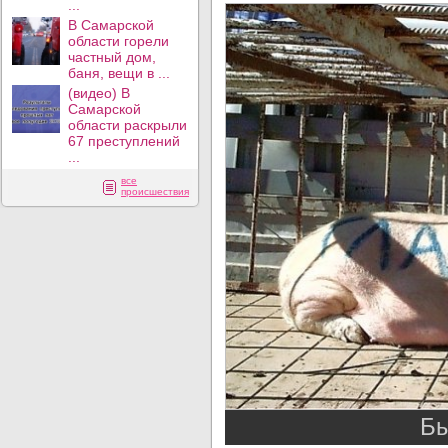
...
В Самарской
области горели
частный дом,
баня, вещи в ...
(видео) В
Самарской
области раскрыли
67 преступлений
...
все
происшествия
Бы