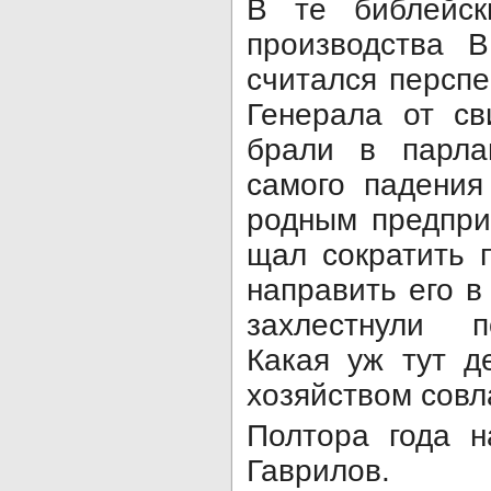
В те библейск
производства В
считался персп
Генерала от св
брали в парла
самого падения
родным предпри
щал сократить 
направить его в
захлестнули п
Какая уж тут д
хозяйством совла
Полтора года н
Гаврилов.