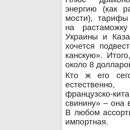
энергию (как р
мости), тарифы
на растаможк
Украины и Каза
хочется подвес
канскую». Итого
около 8 долларо
Кто ж его сего
естественно, 
французско-к
свинину» – она 
В любом ассорт
им­портная.