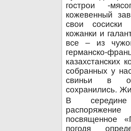
гострои -мяс
кожевен­ный за
свои сосиски 
кожанки и галант
все – из чужо
германско-франц
казахстанских к
со­бранных у на
свиньи в ок
сохранились. Жи
В середине
распоряжение г
посвя­щенное «
погодя опре