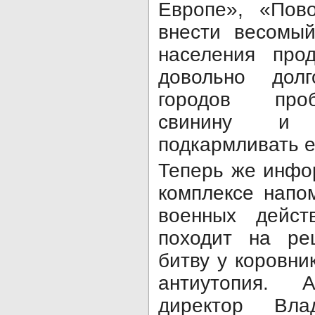
Европе», «По­в
внести весомый
населения прод
довольно дол
городов про­
свинину и 
подкармливать е
Теперь же инфо
комплексе напо
военных дейст
походит на ре
битву у коровник
антиутопия. 
директор Вл