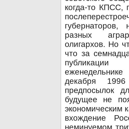
когда-то КПСС, 
послеперес
губернаторов, 
разных агра
олигархов. Но ч
что за семнадц
публикаци
еженедельник
декабря 1996
предпосылок д
будущее не поя
экономическим 
вхождение Р
неминуемом три