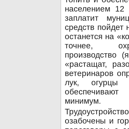
населением 12 
заплатит муниц
средств пойдет 
останется на «к
точ­нее, ох
производство (
«растащат, раз
ветеринаров оп
лук, огурцы
обеспечиваю
минимум.
Трудоустрой
озабочены и го­