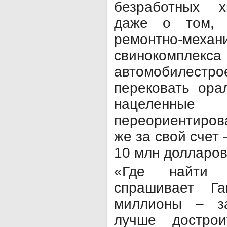
безработных х
даже о том, 
ремонтно-ме
свинокомп
автомобилестрое
перековать ора
нацеленны
переориентирова
же за свой счет 
10 млн долларов
«Где найти 
спрашивает Г
миллионы – за
лучше дострои