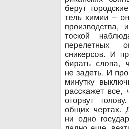
берут городски
тель химии – он
производства, 
тоской наблюд
перелетных 
сникерсов. И п
бирать слова, 
не задеть. И пр
минутку выключ
расскажет все, 
оторвут голову
общих чертах. Д
ни одно государ
ладно еще, везт