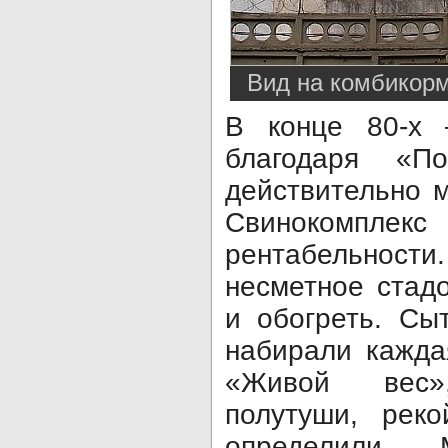
Вид на комбикор
В конце 80-х 
благодаря «По
действительно 
Свинокомпле
рентабельнос
несметное стад
и обогреть. Сы
набирали кажда
«Живой вес»
полутуши, реко
определи­ли. 