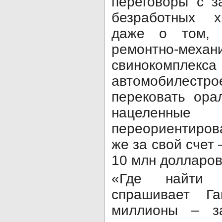
переговоры с з
безработных х
даже о том, 
ремонтно-ме
свинокомп
автомобилестрое
перековать ора
нацеленны
переориентирова
же за свой счет 
10 млн долларов
«Где найти 
спрашивает Г
миллионы – за