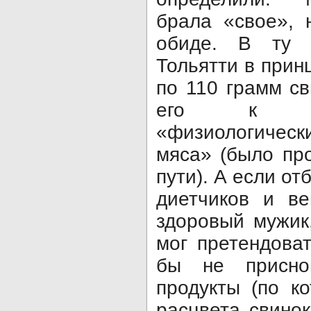
брала «свое», 
обиде. В ту 
Тольятти в прин
по 110 грамм с
его к та
«физиологическ
мяса» (было пр
пути). А если от
диетчиков и ве
здоровый мужик
мог пре­тендова
бы не присно
продукты (по к
расцвета свино