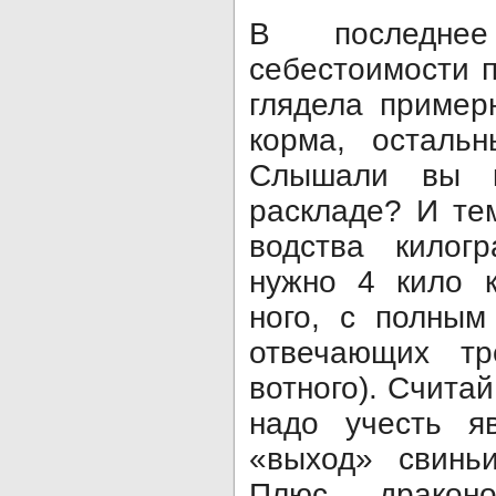
В последнее
себестоимости 
глядела пример
корма, осталь
Слышали вы к
раскладе? И те
водства килог
нужно 4 кило к
ного, с полным
отвечающих тр
вотного). Считай
надо учесть яв
«выход» свинь
Плюс дракон