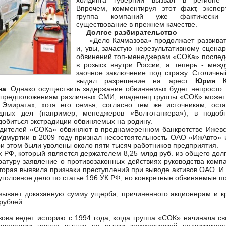
холдинга губернии вызвал в регионе 
Впрочем, комментируя этот факт, экспе
группа компаний уже фактически 
существование в прежнем качестве.
Долгое разбирательство
«Дело Качмазова» продолжает развивать
и, увы, зачастую нерезультативному сцена
обвинений топ-менеджерам «СОКа» послед
в розыск внутри России, а теперь - меж
заочное заключение под стражу. Столичны
выдал разрешение на арест
Юрия К
на
. Однако осуществить задержание обвиняемых будет непросто:
о предположениям различных СМИ, владелец группы «СОК» может 
Эмиратах, хотя его семья, согласно тем же источникам, ост
одных дел (например, менеджеров «Волготанкера»), в подобн
добиться экстрадиции обвиняемых на родину.
телей «СОКа» обвиняют в преднамеренном банкротстве Ижевск
Удмуртии в 2009 году признал несостоятельность ОАО «ИжАвто» 
и этом были уволены около пяти тысяч работников предприятия.
Ф, который является держателем 8,25 млрд руб. из общего долг
уратуру заявление о противозаконных действиях руководства ком
торая выявила признаки преступлений при выводе активов ОАО. И 1
уголовное дело по статье 196 УК РФ, но конкретные обвиняемые п
вает доказанную сумму ущерба, причиненного акционерам и 
рублей.
ведет историю с 1994 года, когда группа «СОК» начинала сво