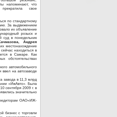
большой резонанс.
рты напоминают, что
прекратила свое
ся по стандартному
рию. За выдвижением
овало их объявление
дународный розыск и
й суд в понедельник
ачмазова, Андрея
 их местонахождение
сейчас находиться в
ается в Самаре. Как
ых обстоятельствах
ого автомобильного
и ввел на автозаводе
а завода в 11,3 млрд
пании «ИжАвто». Была
0 сентября 2009 г. в
оявились значительно
кредиторам ОАО«ИЖ-
й бизнес с торговли