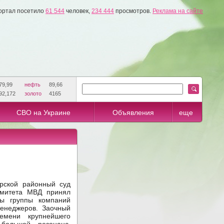
ортал посетило
61 544
человек,
234 444
просмотров.
Реклама на сайте
79,99
нефть
89,66
92,172
золото
4165
СВО на Украине
Объявления
еще
ской районный суд
омитета МВД принял
вы группы компаний
енеджеров. Заочный
емени крупнейшего