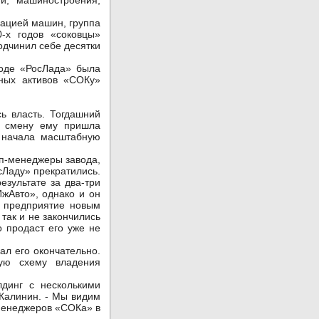
и, машиностроения,
ацией машин, группа
-х годов «соковцы»
одчинил себе десятки
оде «РосЛада» была
ьных активов «СОКу»
 власть. Тогдашний
на смену ему пришла
я начала масштабную
п-менеджеры завода,
сЛаду» прекратились.
езультате за два-три
ИжАвто», однако и он
ь предприятие новым
так и не закончились
о продаст его уже не
л его окончательно.
ную схему владения
инг с несколькими
 Калинин. - Мы видим
-менеджеров «СОКа» в