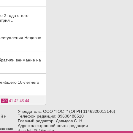
 2 года с того
рия ...
реступления Недавно
братили внимание на
огибшего 18-летнего
40
41
42
43
44
Учредитель: ООО "ГОСТ" (ОГРН 1146320013146)
й и
Телефон редакции: 89608488510
Главный редактор: Давыдов С. Н.
Адрес электронной почты редакции:
названия
davidoff.06@mail.ru