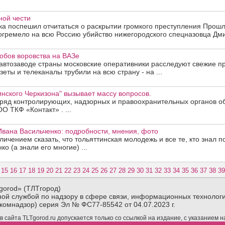
ной чести
а поспешил отчитаться о раскрытии громкого преступления Прошло
огремело на всю Россию убийство нижегородского спецназовца Дмит
обов воровства на ВАЗе
автозаводе страны московские оперативники расследуют свежие п
еты и телеканалы трубили на всю страну - на ...
инского Черкизона" вызывает массу вопросов.
 ряд контролирующих, надзорных и правоохранительных органов о
О ТКФ «Контакт» . ...
Ивана Васильченко: подробности, мнения, фото
личением сказать, что тольяттинская молодежь и все те, кто знал п
о (а знали его многие) ...
15
16
17
18
19
20
21
22
23
24
25
26
27
28
29
30
31
32
33
34
35
36
37
38
39
gorod» (ТЛТгород)
ой службой по надзору в сфере связи, информационных технологи
комнадзор) серия Эл № ФС77-85542 от 04.07.2023 г.
сайта TLTgorod.ru допускается только со ссылкой на издание, с указанием 