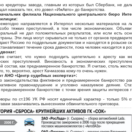
кредиторы завода, главным из которых был Сбербанк, не дали
ал наказать тех, кто довел «ИжАвто» до банкротства.
начальник филиала Национального центрального бюро Инте
милиции:
одно направляется в Интерпол несколько материалов на ли
собо тяжких преступлений, в том числе экономических. Объяв
ральный не дал положительных результатов, или если есть осно
траны. Эти лица могут скрываться не только от органов предварите
идают Россию по поддельным документам и находятся в розыске ско
станавливает течение срока давности, пока человек находится в ро
двокат:
итает, что нужно подходить щепетильно к аресту как ме
еских преступлений. Виновность в экономических преступле
ой состав, как преднамеренное банкротство. Я считаю, столь жестк
о, то, вероятно, арест Качмазова кому-то очень нужен.
т АНО «Центр судебных экспертиз»:
аконодательства фиктивное и преднамеренное банкротство рас
ративное правонарушение и уголовно наказуемое деяние. Ста
 преднамеренном банкротстве с точки зрения защиты интересов г
ы по ст.196 УК РФ носят единичный характер - только 5% от
ставам заканчивались вынесением обвинительного приговора.