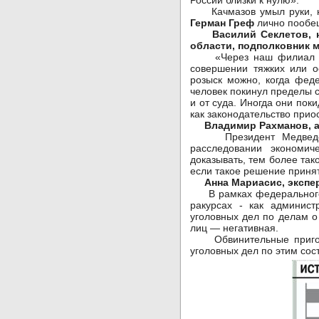
России близки к нулю».
Качмазов умыл руки, но 
Герман Греф
лично пообещ
Василий Секлетов, 
области, подполковник 
«Через наш филиал ежег
совершении тяжких или о
розыск можно, когда феде
человек покинул пределы с
и от суда. Иногда они пок
как законодательство прио
Владимир Рахманов, а
Президент Медведев сч
расследовании экономич
доказывать, тем более так
если такое решение принят
Анна Мариасис, экспер
В рамках федерального з
ракурсах - как админист
уголовных дел по делам о
лиц — негативная.
Обвинительные приговор
уголовных дел по этим со