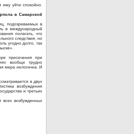
 ему уйти спокойно.
рпола в Самарской
ц, подозреваемых в
ить в международный
вания полагать, что
льного следствия, но
ль угодно долго, так
зыске».
ре пресечения при
ниях вообще трудно
ая мера нелогична. И
сматривается в двух
тистика возбуждения
осударства и третьих
 всех возбужденных