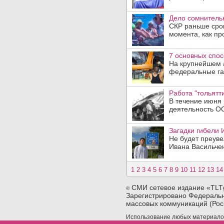
Дело сомнитель
СКР раньше срок
момента, как пр
7 основных спос
На крупнейшем 
федеральные газ
Работа "тольятт
В течение июня
деятельность ОО
Загадки гибели 
Не будет преуве
Ивана Васильченк
1
2
3
4
5
6
7
8
9
10
11
12
13
14
СМИ сетевое издание «TLT
©
Зарегистрировано Федеральн
массовых коммуникаций (Рос
Использование любых материалов 