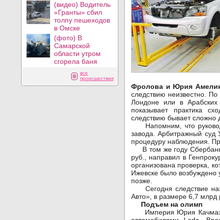
(видео) Водитель
«Гранты» сбил
толпу пешеходов
в Омске
(фото) В
Самарской
области утром
сгорела баня
все
происшествия
Фролова и Юрия Амели
следствию неизвестно. П
Лондоне или в Арабских 
показывает практика сх
следствию бывает сложно 
Напомним, что руководи
завода. Арбитражный суд 
процедуру наблюдения. Пр
В том же году Сбербанк Р
руб., направил в Генпрок
организована проверка, ко
Ижевске было возбуждено 
позже.
Сегодня следствие назы
Авто», в размере 6,7 млрд 
Подъем на олимп
Империя Юрия Качмазова 