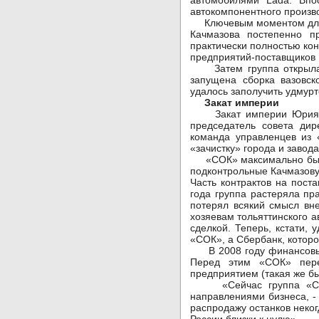
автомобилями Lada. Впо
автокомпонентного произво
Ключевым моментом для «
Качмазова постепенно п
практически полностью кон
предприятий-поставщиков 
Затем группа открыла н
запущена сборка вазовск
удалось заполучить удмурт
Закат империи
Закат империи Юрия Кач
председатель совета дир
команда управленцев из 
«зачистку» города и завод
«СОК» максимально быстр
подконтрольные Качмазову
Часть контрактов на пост
года группа растеряла пр
потерял всякий смысл вн
хозяевам тольяттинского а
сделкой. Теперь, кстати, 
«СОК», а Сбербанк, которо
В 2008 году финансовые п
Перед этим «СОК» пере
предприятием (такая же б
«Сейчас группа «СОК»,
направлениями бизнеса, -
распродажу останков неко