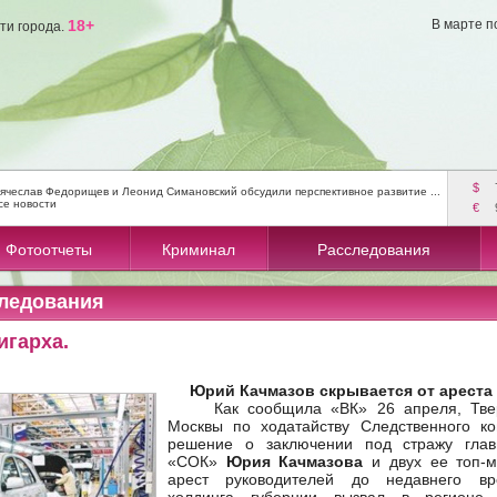
18+
В марте п
ти города.
$
ячеслав Федорищев и Леонид Симановский обсудили перспективное развитие ...
се новости
€
Фотоотчеты
Криминал
Расследования
ледования
игарха.
Юрий Качмазов скрывается от ареста
Как сообщила «ВК» 26 апреля, Твер
Москвы по ходатайству Следственного к
решение о заключении под стражу гла
«СОК»
Юрия Качмазова
и двух ее топ-м
арест руководителей до недавнего вр