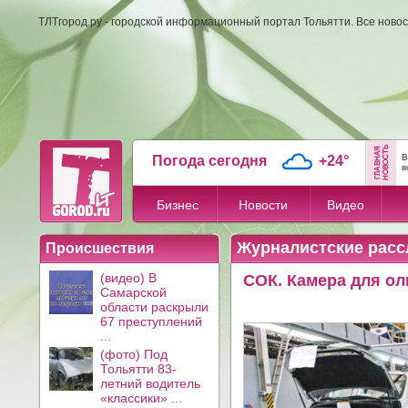
ТЛТгород.ру - городской информационный портал Тольятти. Все новос
В
Погода сегодня
+24°
в
Бизнес
Новости
Видео
Журналистские расс
Происшествия
(видео) В
СОК. Камера для ол
Самарской
области раскрыли
67 преступлений
...
(фото) Под
Тольятти 83-
летний водитель
«классики» ...