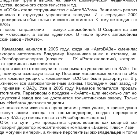
следствии группа вышла на рынки коммерческой недвижимост
дства, дорожного строительства и т.д.
СОКа» стало сотрудничество с «АвтоВАЗом». Занимаясь реализ
роникла в структуры управления заводом. И к середине 2000
тролировали сбыт тольяттинского автогиганта. К тому же холдинг п
ВАЗа.
овое направление — выпуск автомобилей. В Сызрани на зав
ой «классики», а затем «девяток». В числе прочих автомобил
ский завод «ИжАвто».
мазова начался в 2005 году, когда на «АвтоВАЗе» сменилась
екторов автогиганта Владимир Каданников ушел в отставку, 
«Рособоронэкспорта» (позднее — ГК «Ростехнологии»), котора
а от криминальных элементов.
о и жестко отодвинули от всех рычагов управления на ВАЗе. То
, покинули вазовскую высотку. Поставки машинокомплектов на «Ро
авки комплектующих с компаниями «СОКа» были расторгнуты. В р
актически все автокомпонентные активы. Последним был завод «
е привязки к ВАЗу. Уже в 2005 году Качмазов попытался продат
втогиганта. Переговоры о продаже «ИжАвто» шли несколько лет, но 
удмуртский завод все же достанется тольяттинскому заводу. Тольк
му «ИжАвто» достался за долги.
оказатели ижевского предприятия резко упали, а кризис докона
кинул акции завода на топ-менеджеров, создав перекрест
ыла у ВАЗа до вмешательства «Рособоронэкспорта»).
 по сути, уже прекратила существование как мощный холд
 говорит директор консалтинговой компании «Бизнес Плюс» Иван
гда могучей империи, а личные перспективы экс-владельцев и топ