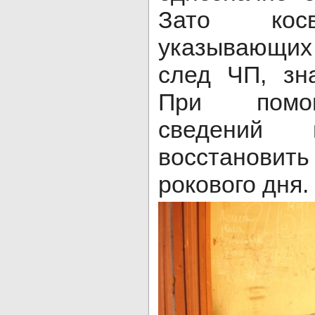
Зато косв
указывающих
след ЧП, зн
При помо
сведений 
восстанови
рокового дня.