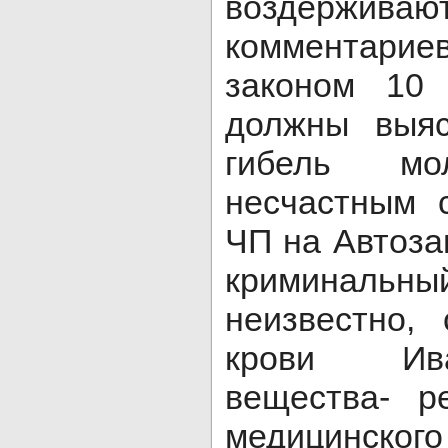
воздерж
комментари
законом 10 
должны выяс
гибель мо
несчастным 
ЧП на Автоза
криминальн
неизвестно,
крови Ива
вещества- р
медицинского