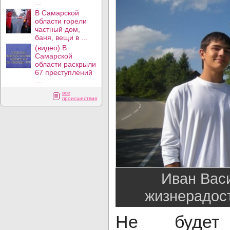
...
В Самарской
области горели
частный дом,
баня, вещи в ...
(видео) В
Самарской
области раскрыли
67 преступлений
...
все
происшествия
Иван Вас
жизнерадост
Не будет 