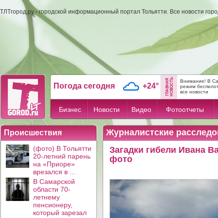
ТЛТгород.ру - городской информационный портал Тольятти. Все новости гор
Внимание! В Са
Погода сегодня
+24°
режим беспило
все новости
Бизнес
Новости
Видео
Фотоотчеты
Журналистские расследо
Происшествия
(фото) В Тольятти
Загадки гибели Ивана В
20-летний парень
фото
на «Приоре»
врезался в ...
В Самарской
области 70-
летнему
пенсионеру,
который зарезал