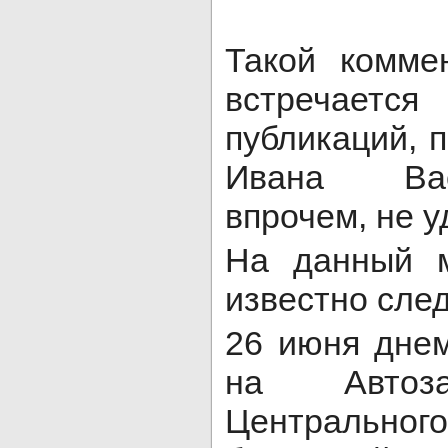
Такой комме
встречает
публикаций, 
Ивана Вас
впрочем, не у
На данный м
известно сле
26 июня дне
на Автоза
Центральног