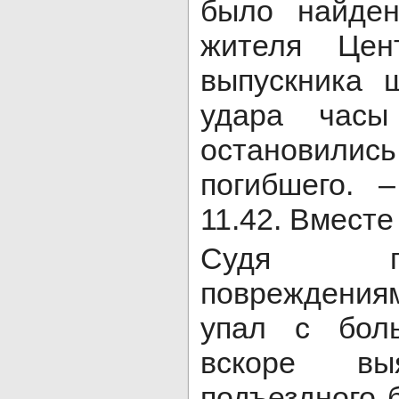
было найден
жителя Цент
выпускника
удара час
остановились,
погибшего. 
11.42. Вместе
Судя п
повреждения
упал с бол
вскоре в
подъездного 