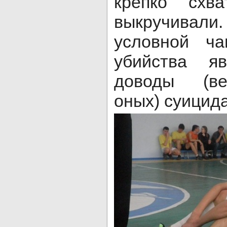
крепко схв
выкручива
условной ч
убийства я
доводы (ве
оных) су