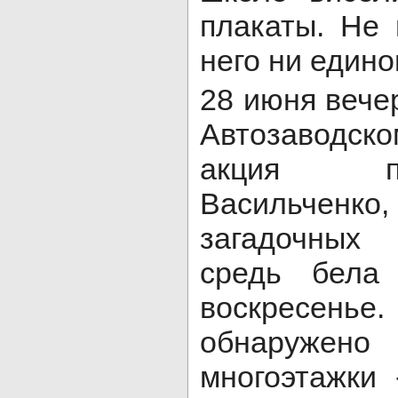
плакаты. Не
него ни едино
28 июня вече
Автозаводск
акция п
Васильченк
загадочных
средь бела
воскресен
обнаружен
многоэтажки