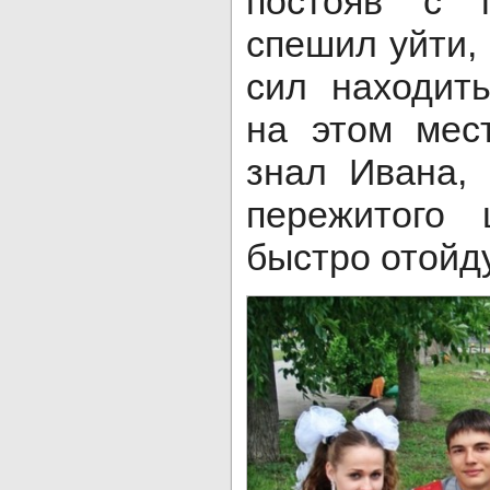
постояв с п
спешил уйти,
сил находит
на этом мес
знал Ивана,
пережитого
быстро отойду