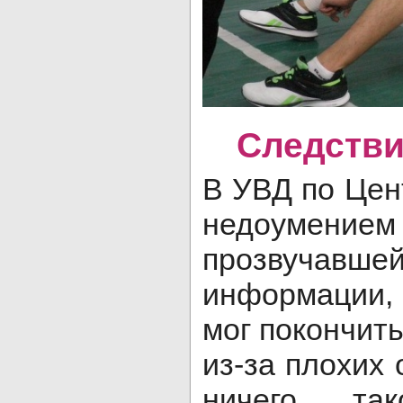
Следстви
В УВД по Цен
недоумени
прозвуча
информации,
мог покончит
из-за плохих
ничего та