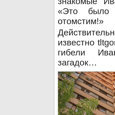
знакомые Ив
«Это было
отомстим!»
Действите
известно tltg
гибели Ив
загадок…