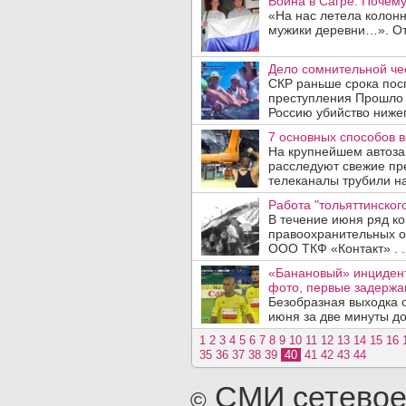
Война в Сагре. Почему
«На нас летела колон
мужики деревни…». От
Дело сомнительной че
СКР раньше срока пос
преступления Прошло 2
Россию убийство нижег
7 основных способов 
На крупнейшем автоза
расследуют свежие пр
телеканалы трубили на 
Работа "тольяттинског
В течение июня ряд к
правоохранительных о
ООО ТКФ «Контакт» . .
«Банановый» инцидент
фото, первые задержа
Безобразная выходка 
июня за две минуты до
1
2
3
4
5
6
7
8
9
10
11
12
13
14
15
16
35
36
37
38
39
40
41
42
43
44
СМИ сетевое
©