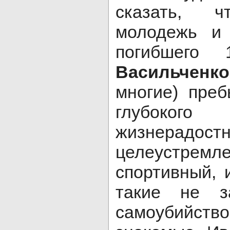
сказать, ч
молодежь и 
погибшего 
Васильчен
многие) пре
глубокого
жизнерадостн
целеустремл
спортивный, 
такие не з
самоубийс