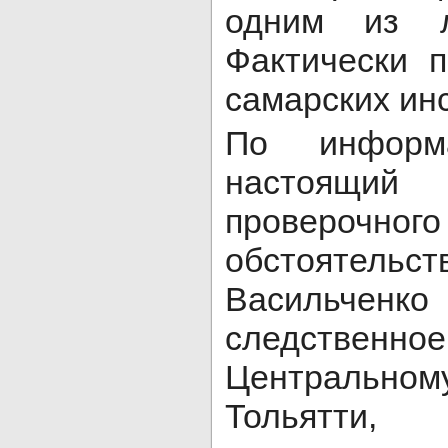
одним из 
Фактически 
самарских инс
По информа
настоящий
проверочно
обстоятельс
Васильчен
следственн
Центрально
Тольятт