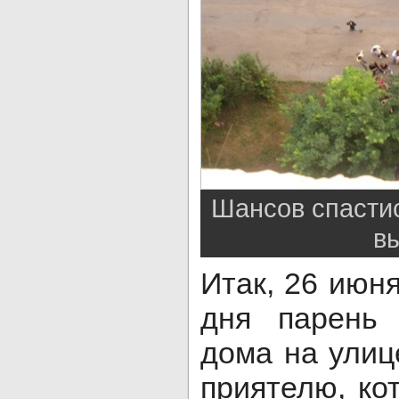
Шансов спастис
в
Итак, 26 июн
дня парень 
дома на улиц
приятелю, ко