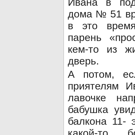
Ивана в под
дома № 51 вр
в это время
парень «про
кем-то из ж
дверь.
А потом, ес
приятелям И
лавочке нап
бабушка уви
балкона 11- 
какой-то б