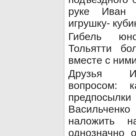
руке Иван
игрушку- куб
Гибель юн
Тольятти бо
вместе с ними
Друзья И
вопросом: 
предпосыл
Васильчен
наложить 
однозначно о