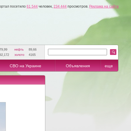
ортал посетило
61 544
человек,
234 444
просмотров.
Реклама на сайте
79,99
нефть
89,66
92,172
золото
4165
СВО на Украине
Объявления
еще