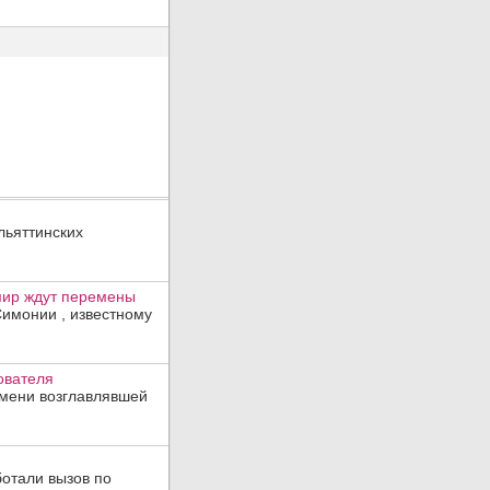
льяттинских
мир ждут перемены
имонии , известному
ователя
емени возглавлявшей
ботали вызов по