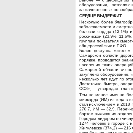
районе — с дефицитом вр
оборудования, позволяю
злокачественных новообра
СЕРДЦЕ ВЫДЕРЖИТ
Несколько более благообр
заболеваемости и смертно
болезни сердца (13,1%) и
российской (23,9%, 11,6%,
группам показателя смерт
общероссийских и ПФО.
Более доступна жителям 
Самарской области дорог
порядке, проводится знач
населения таких операци
Самарской области очень
закуплено оборудование, «
несколько лет идут по это
Достаточно быстро, опера
ССЗ», — утверждает главны
Тем не менее именно бол
миокарда (ИМ) из года в г
стал исключением и 2018 
270,7, ИМ — 32,9. Перечи
бортом выживания отдален
Городом-лидером по числу 
1274 человек в городе с 
Жигулевске (374,2) — 216 
раза больше, чем в занявш