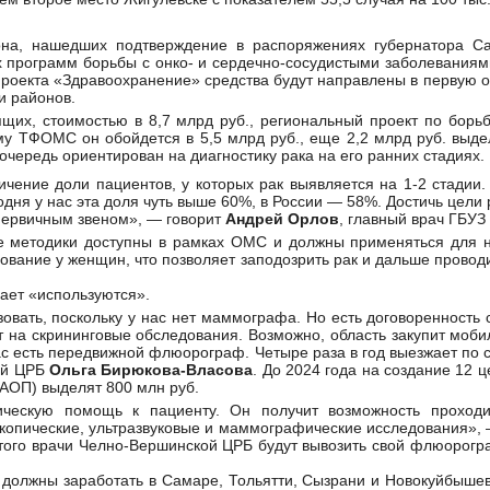
на, нашедших подтверждение в распоряжениях губернатора Са
 программ борьбы с онко- и сердечно-сосудистыми заболеваниям
роекта «Здравоохранение» средства будут направлены в первую 
и районов.
щих, стоимостью в 8,7 млрд руб., региональный проект по борь
у ТФОМС он обойдется в 5,5 млрд руб., еще 2,2 млрд руб. выде
очередь ориентирован на диагностику рака на его ранних стадиях.
чение доли пациентов, у которых рак выявляется на 1-2 стадии
годня у нас эта доля чуть выше 60%, в России — 58%. Достичь цели
 первичным звеном», — говорит
Андрей Орлов
, главный врач ГБУ
е методики доступны в рамках ОМС и должны применяться для 
вание у женщин, что позволяет заподозрить рак и дальше прово
ает «используются».
зовать, поскольку у нас нет маммографа. Но есть договоренность
т на скрининговые обследования. Возможно, область закупит мо
ас есть передвижной флюорограф. Четыре раза в год выезжает по 
ой ЦРБ
Ольга Бирюкова-Власова
. До 2024 года на создание 12 
АОП) выделят 800 млн руб.
ическую помощь к пациенту. Он получит возможность проходи
копические, ультразвуковые и маммографические исследования», 
 этого врачи Челно-Вершинской ЦРБ будут вывозить свой флюорогр
должны заработать в Самаре, Тольятти, Сызрани и Новокуйбышев