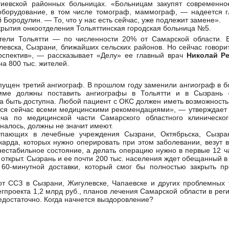
гиевской районных больницах. «Больницам закупят современно
 оборудование, в том числе томограф, маммограф, — надеется г
Бородулин. — То, что у нас есть сейчас, уже подлежит замене».
рытия онкоотделения Тольяттинская городская больница №5.
тели Тольятти — по численности 20% от Самарской области. 
левска, Сызрани, ближайших сельских районов. Но сейчас говор
рспектив», — рассказывает «Делу» ее главный врач
Николай Р
на 800 тыс. жителей.
пущен третий ангиограф. В прошлом году заменили ангиограф в 
мме должны поставить ангиографы в Тольятти и в Сызрань
на быть доступна. Любой пациент с ОКС должен иметь возможность
тся сейчас всеми медицинскими рекомендациями», — утверждае
ача по медицинской части Самарского областного клиническог
налось, должны не значит имеют.
упающих в лечебные учреждения Сызрани, Октябрьска, Сызран
арда, которых нужно оперировать при этом заболевании, везут в
естабильное состояние, а делать операцию нужно в первые 12 ча
открыт. Сызрань и ее почти 200 тыс. населения ждет обещанный в 
60-минутной доставки, который смог бы полностью закрыть п
от ССЗ в Сызрани, Жигулевске, Чапаевске и других проблемных 
егпроекта 1,2 млрд руб., планов лечения Самарской области в ре
едостаточно. Когда начнется выздоровление?