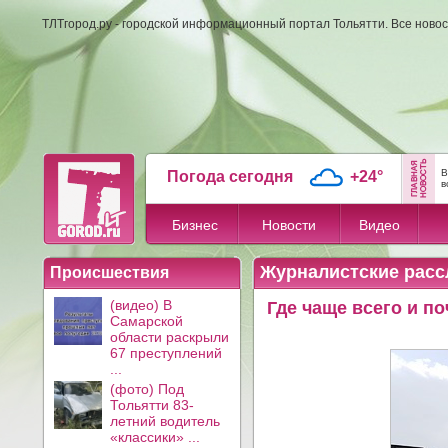
ТЛТгород.ру - городской информационный портал Тольятти. Все новос
В
Погода сегодня
+24°
в
Бизнес
Новости
Видео
Журналистские расс
Происшествия
(видео) В
Где чаще всего и п
Самарской
области раскрыли
67 преступлений
...
(фото) Под
Тольятти 83-
летний водитель
«классики» ...