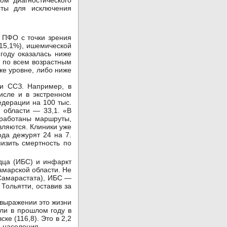
ом диагностического
сты для исключения
 ПФО с точки зрения
(15,1%), ишемической
году оказалась ниже
, по всем возрастным
же уровне, либо ниже
и ССЗ. Например, в
исле и в экстренном
едерации на 100 тыс.
 области — 33,1. «В
тработаны маршруты,
вляются. Клиники уже
ода дежурят 24 на 7.
изить смертность по
дца (ИБС) и инфаркт
амарской области. Не
 Самарастата), ИБС —
Тольятти, оставив за
 выражении это жизни
ли в прошлом году в
ке (116,8). Это в 2,2
. населения.