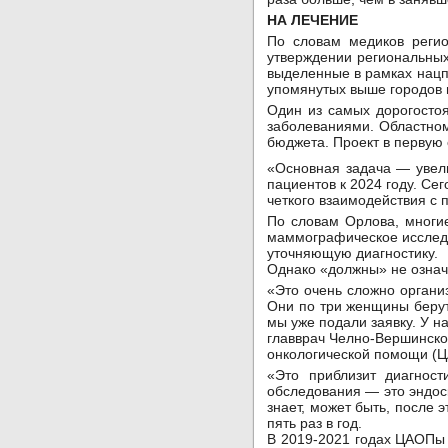
НА ЛЕЧЕНИЕ
По словам медиков регио
утверждении региональных
выделенные в рамках нацп
упомянутых выше городов 
Один из самых дорогостоя
заболеваниями. Областном
бюджета. Проект в первую 
«Основная задача — увели
пациентов к 2024 году. Се
четкого взаимодействия с
По словам Орлова, многи
маммографическое исследо
уточняющую диагностику.
Однако «должны» не означ
«Это очень сложно органи
Они по три женщины беру
мы уже подали заявку. У н
главврач Челно-Вершинск
онкологической помощи (Ц
«Это приблизит диагност
обследования — это эндос
знает, может быть, после
пять раз в год.
В 2019-2021 годах ЦАОПы 