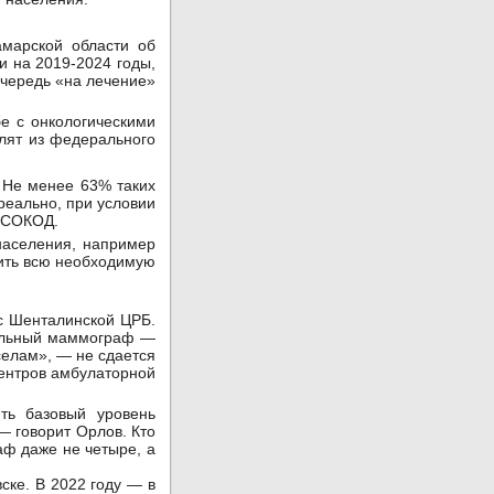
марской области об
и на 2019-2024 годы,
очередь «на лечение»
бе с онкологическими
лят из федерального
. Не менее 63% таких
 реально, при условии
З СОКОД.
населения, например
дить всю необходимую
 с Шенталинской ЦРБ.
бильный маммограф —
селам», — не сдается
центров амбулаторной
ть базовый уровень
— говорит Орлов. Кто
аф даже не четыре, а
ске. В 2022 году — в