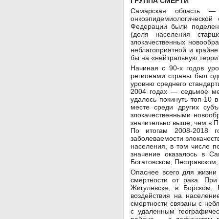
ГРУППА СМЕРТИ
Самарская область — 
онкоэпидемиологической
Федерации были поделены
(доля населения старш
злокачественных новообра
неблагоприятной и крайне
бы на «нейтральную терри
Начиная с 90-х годов ур
регионами страны был од
уровню среднего стандарт
2004 годах — седьмое ме
удалось покинуть топ-10 
месте среди других суб
злокачественными новообр
значительно выше, чем в ПФ
По итогам 2008-2018 го
заболеваемости злокачест
населения, в том числе п
значение оказалось в Са
Богатовском, Пестравском
Опаснее всего для жизни
смертности от рака. При
Жиrулевске, в Борском, 
воздействия на населени
смертности связаны с неб
с удаленным географиче