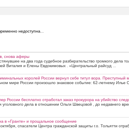
ременно недоступна...
в, снова аферы
тянувшее на два года судебное разбирательство громкого дела то
й Виталия и Елены Евдокимовых . «Центральный райсуд ...
иминальных королей России вернул себе титул вора. Преступный 
ьном мире России произошло знаковое событие: 62-летнему Илье С
лер России бесплатно отработал заказ прокурора на убийство след
 уголовного дела в отношении Ольги Швецовой , до недавнего вр
а в «Гранте» и прощальное сообщение
 октября, спасатели Центра гражданской защиты г.о. Тольятти отра