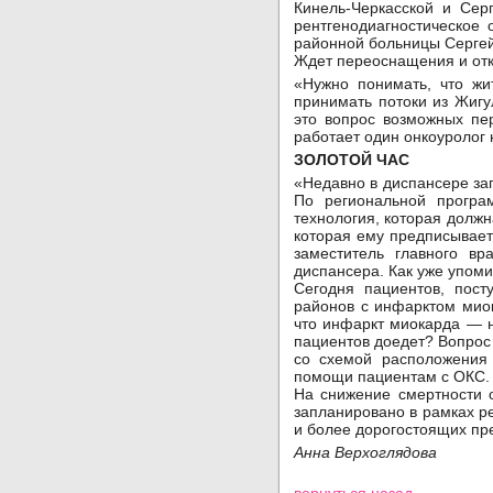
Кинель-Черкасской и Сер
рентгенодиагностическое
районной больницы Сергей 
Ждет переоснащения и отк
«Нужно понимать, что жи
принимать потоки из Жигу
это вопрос возможных пе
работает один онкоуролог 
ЗОЛОТОЙ ЧАС
«Недавно в диспансере за
По региональной програ
технология, которая долж
которая ему предписывае
заместитель главного вр
диспансера. Как уже упоми
Сегодня пациентов, пост
районов с инфарктом миок
что инфаркт миокарда — н
пациентов доедет? Вопрос 
со схемой расположения 
помощи пациентам с ОКС.
На снижение смертности 
запланировано в рамках р
и более дорогостоящих пр
Анна Верхоглядова
Просмотров: 8351