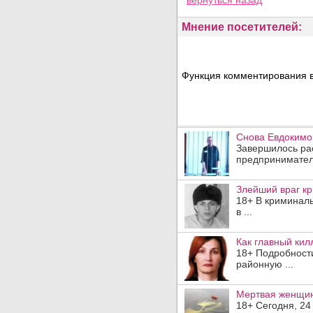
вернуться назад
Мнение посетителей:
Функция комментирования в
Снова Евдокимо
Завершилось рас
предпринимателе
Злейший враг кр
18+ В криминал
в ...
Как главный кил
18+ Подробности
районную ...
Мертвая женщин
18+ Сегодня, 24