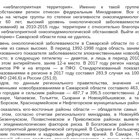
«неблагоприятная территория». Именно к такой групп
 обстановки регион отнесен федеральным Минздравом. Все с
 на четыре группы по степени негативности онкоэпидемиолог
е 60 лет, высокий уровень онкологической заболеваемост
зований) за 2010-2015 годы: территории с относительно благопр
 неблагоприятной онкоэпидемиологической обстановкой. Выйти и
торию» Самарской области пока не удалось.
овень онкологической заболеваемости в Самарской области по 
ним из самых высоких. В период 1992-1998 годов область заним
изованного показателя заболеваемости злокачественными новооб
сто; в следующую пятилетку — девятое, и лишь в период 2010
в этом антирейтинге, заняв 12-е место. В 2017 году регион нахо
ъектов РФ и на втором — в ПФО. Стандартизованный показат
азованиями в регионе в 2017 году составил 283,9 случая на 100
О (246,6) и России (251,0).
дов, по данным регионального правительства, значение «г
венными новообразованиями в Самарской области составило 463,
о городам и сельским районам — 487,7 и 395,5 соответственно.
маре, Чапаевске, Тольятти, Сызрани и Новокуйбышевске, а та
, Борском, Красноармейском и Нефтегорском муниципальных район
 оказались юго-восточные районы области — обладатели самых 
 этом, согласно отчетам регионального минздрава, в Новокуйб
Безенчукском, Похвистневском и Приволжском районах выявле
е эпидемиологических факторов риска. В Богатовском районе 
лагоприятной демографической ситуацией. В Сызрани и Большече
ским положением и кадровым дефицитом врачей. В Самаре, То