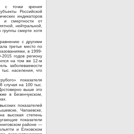
е с точки зрения
убъекты Российской
ических индикаторов
и и смертности от
иятной, нейтральной,
з группы смерти хотя
сравнению с другими
ала третье место по
разованиями, в 1999-
-2015 годов региону
дился на том же 12-м
ель заболеваемости
 тыс. населения, что
рубого» показателя
8 случая на 100 тыс.
 Достоверно выше это
кже в Безенчукском,
ах.
высоких показателей
ышевске, Чапаевске,
на высокая степень
пугающие показатели
рниговском районе —
льятти и Елховском