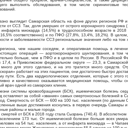
ачей общего профиля, врачей-специалистов, а также дефицит
щего выполнять обследования, в том числе скрининговые те
зований.
азно выглядит Самарская область на фоне других регионов РФ и
сти от ССЗ. Так, доля умерших от острого коронарного синдрома 
 инфаркта миокарда (14,5%) в трудоспособном возрасте в 2018 
 16,5% соответственно) и по ПФО (27,8%, 13,4%, 18,2%). В целом
ности и заболеваемости ССЗ региональные значения либо на том 
региона, чем нашим соседям, и оперативная помощь в лечени
остоящих операций — аортокоронарного шунтирования, в том ч
ительно больше, чем в ПФО и в целом по России. В Российской Ф
й 17,4, в Приволжском федеральном округе — 23,3, в Самарской
 много для этого сделано, и на это тратится много средств. О
скорая» работает на этих пациентов, они достаточно быстро доста
му пути. Есть два кардиологических отделения, которые с этого г
тивно и качественно оказывается медицинская помощь, чтобы сн
й врач одной из самарских клиник.
езни системы кровообращения (БСК), ишемическая болезнь сер
од оставляют за собой «звание» самых смертоносных болезней в С
год. Смертность от БСК — 600 на 100 тыс. населения (по данным
сленные выше достижения коснулись в первую очередь Самары и 
ные районы и малые города.
смертей от БСК в 2018 году стала Сызрань (740,4). В абсолютном
населением 173 тыс. От ишемической болезни больше всех умира
человек на 54 тыс. населения, а от инфаркта миокарда — в Чапаевс
ем второе место Жигулевске с показателем 55,5 случая на 100 тыс