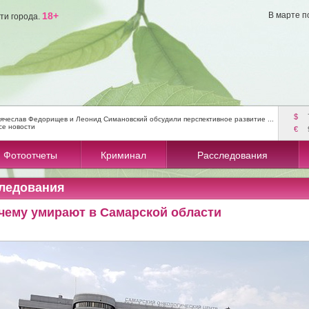
18+
В марте п
ти города.
$
ячеслав Федорищев и Леонид Симановский обсудили перспективное развитие ...
се новости
€
Фотоотчеты
Криминал
Расследования
ледования
очему умирают в Самарской области