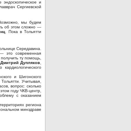
е эндоскопическое и
лавврач Сергиевской
Возможно, мы будем
ить об этом сложно —
енц
. Пока в Тольятти
больнице Середавина.
 — это современная
 получить ту помощь,
т
Дмитрий Дупляков
,
о кардиологического
ского и Шигонского
 Тольятти. Учитывая,
сов, вопрос: сколько
этом году ЧКВ-центр,
роблему с оказанием
территориях региона
гиональном минздраве