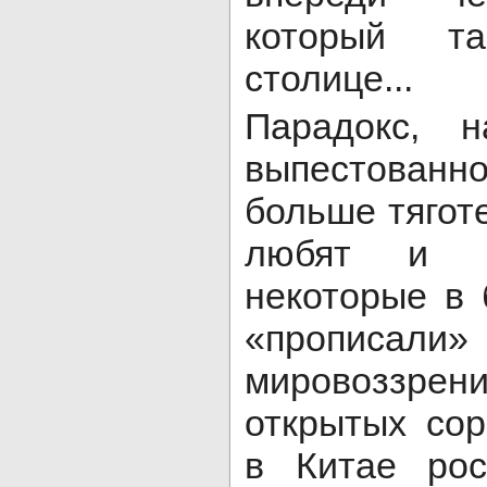
который т
столице...
Парадокс, н
выпестованн
больше тяготе
любят и п
некоторые в
«прописал
мировоззрен
открытых со
в Китае рос