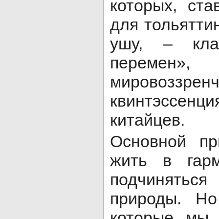
которых, ст
для тольятти
ушу, – кла
перемен»,
мировоззренч
квинтэссе
китайцев.
Основной пр
жить в гар
подчинятьс
природы. Но
которые мы 