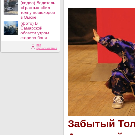
(видео) Водитель
«Гранты» сбил
толпу пешеходов
в Омске
(фото) В
Самарской
области утром
сгорела баня
все
происшествия
Забытый Тол