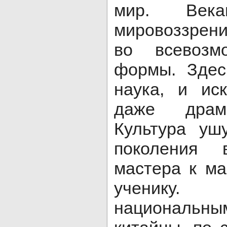
мир. Века
мировоззрен
во всевозм
формы. Здес
наука, и ис
даже драма
Культура уш
поколения 
мастера к ма
ученику.
националь