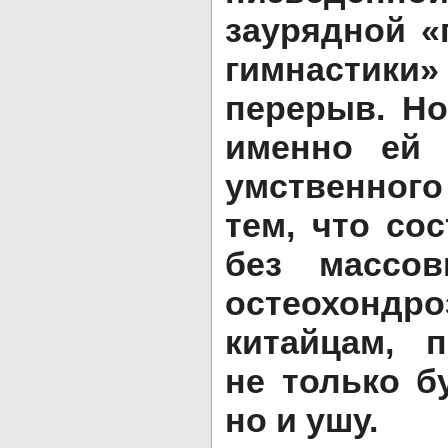
заурядной «
гимнастик
перерыв. Но
именно ей 
умственног
тем, что со
без массо
остеохонд
китайцам, 
не только б
но и ушу.