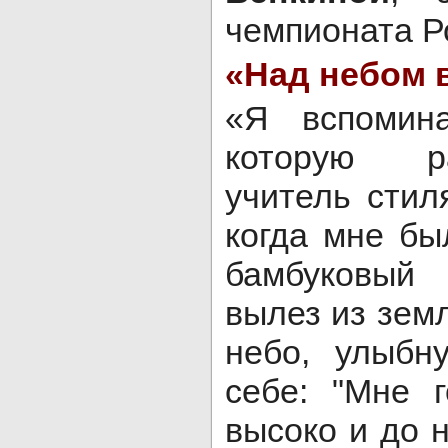
чемпионата Р
«Над небом в
«Я вспомин
которую р
учитель стил
когда мне бы
бамбуковый 
вылез из зем
небо, улыбн
себе: "Мне 
высоко и до н