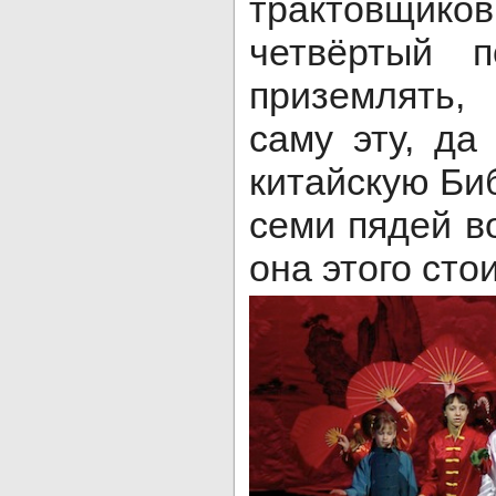
трактовщи
четвёртый 
приземлять,
саму эту, да
китайскую Би
семи пядей во
она этого сто