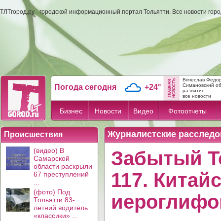
ТЛТгород.ру - городской информационный портал Тольятти. Все новости гор
Вячеслав Федо
Симановский об
Погода сегодня
+24°
развитие ...
все новости
Бизнес
Новости
Видео
Фотоотчеты
Журналистские расследо
Происшествия
(видео) В
Забытый Т
Самарской
области раскрыли
117. Китай
67 преступлений
...
(фото) Под
иероглифо
Тольятти 83-
летний водитель
«классики» ...