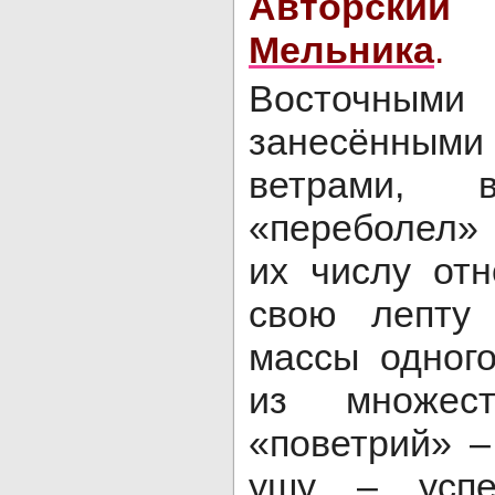
Авторски
Мельника
.
Восточны
занесённым
ветрами, 
«переболел»
их числу от
свою лепту
массы одного
из множеств
«поветрий» –
ушу – успе