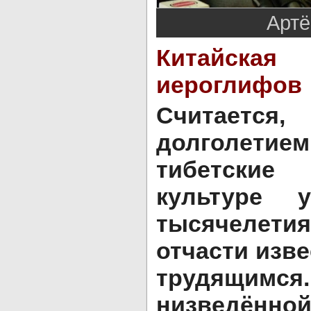
Артё
Китайска
иероглифов
Считаетс
долголетием
тибетские
культуре 
тысячелет
отчасти изв
трудящи
низведённой