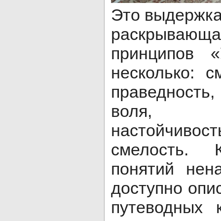
Это выдержка 
раскрыва
принципов 
несколько: с
праведность,
воля, в
настойчиво
смелость.
понятий нен
доступно опи
путеводных 