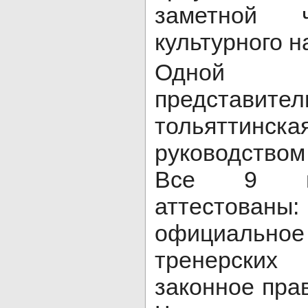
заметной 
культурного н
Одной
представител
тольяттинс
руководство
Все 9 на
аттестов
официаль
тренерских
законное пра