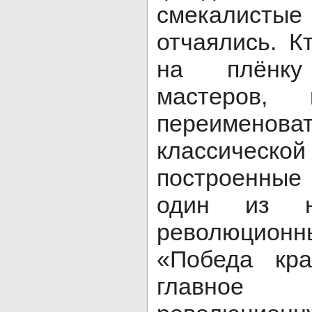
смекалист
отчаялись. К
на плёнку
мастеров, 
переимено
классическо
построенные
один из н
революцио
«Победа кра
главное