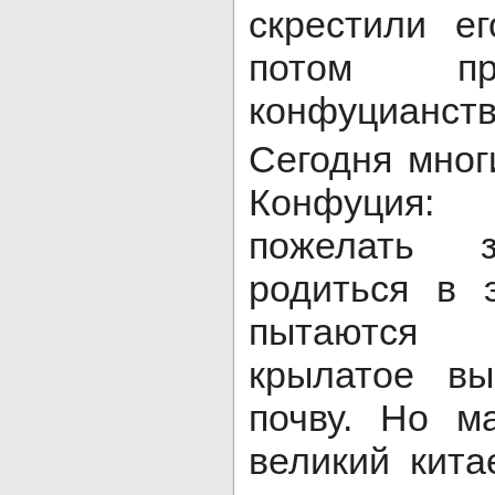
скрестили е
потом пр
конфуцианств
Сегодня мног
Конфуция:
пожелать 
родиться в 
пытаются 
крылатое в
почву. Но м
великий кит