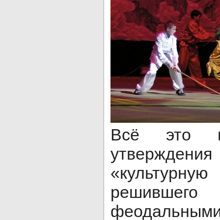
Всё это п
утверждения
«культурн
решившег
феодальными