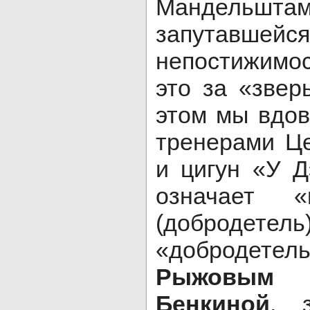
Мандельшта
запутавшей
непостижимо
это за «звер
этом мы вдов
тренерами Ц
и цигун «У Д
означает «
(добродете
«доброде
Рыжовым
Бенкиной
, 