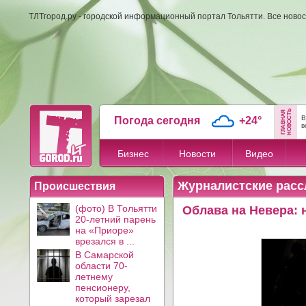
ТЛТгород.ру - городской информационный портал Тольятти. Все новос
В
Погода сегодня
+24°
в
Бизнес
Новости
Видео
Журналистские расс
Происшествия
(фото) В Тольятти
Облава на Невера:
20-летний парень
на «Приоре»
врезался в ...
В Самарской
области 70-
летнему
пенсионеру,
который зарезал