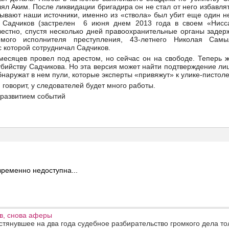
елял Аким. После ликвидации бригадира он не стал от него избавля
азывают наши источники, именно из «ствола» был убит еще один н
 Садчиков (застрелен 6 июня днем 2013 года в своем «Нисс
звестно, спустя несколько дней правоохранительные органы задер
емого исполнителя преступления, 43-летнего Николая Сам
 которой сотрудничал Садчиков.
есяцев провел под арестом, но сейчас он на свободе. Теперь ж
убийству Садчикова. Но эта версия может найти подтверждение лиш
бнаружат в нем пули, которые эксперты «привяжут» к улике-пистол
 говорит, у следователей будет много работы.
а развитием событий
ременно недоступна...
в, снова аферы
тянувшее на два года судебное разбирательство громкого дела то