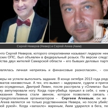
Сергей Неверов (Невер) и Сергей Агеев (Аким)
 что Сергей Неверов, которого оперативники называют лидером нек
ских ОПС, был объявлен в федеральный розыск. По версии следс
йства двух жителей Самарской области – его бывших деловых парт
являлась личная неприязнь и финансовые разногласия», - со
леры не успели выполнить задание. В конце октября 2013 года ря
матов неизвестные. А тех, кто выжил – задержали, судили и приг
из осужденных, Дмитрий Левин, после расстрела у «Олимпа» был
у ампутировали ногу. Когда горе-убийца пришел в себя, с ним 
казания Левина стали звеном, которое позволило связать п
о предполагаемым организатором -
Сергеем Агеевым
, он ж
о Агеев является не только родственником Невера, но после убий
ой рукой». Когда «запахло» жареным, Аким ударился в бега, пе