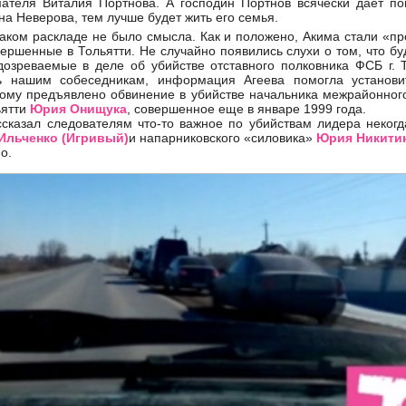
ателя Виталия Портнова. А господин Портнов всячески дает пон
на Неверова, тем лучше будет жить его семья.
таком раскладе не было смысла. Как и положено, Акима стали «пр
ершенные в Тольятти. Не случайно появились слухи о том, что бу
дозреваемые в деле об убийстве отставного полковника ФСБ г. 
 нашим собеседникам, информация Агеева помогла установи
рому предъявлено обвинение в убийстве начальника межрайонног
ьятти
Юрия Онищука
, совершенное еще в январе 1999 года.
ссказал следователям что-то важное по убийствам лидера неког
Ильченко (Игривый)
и напарниковского «силовика»
Юрия Никитин
о.