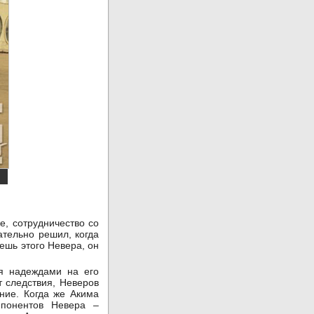
е, сотрудничество со
ательно решил, когда
ешь этого Невера, он
я надеждами на его
т следствия, Неверов
ние. Когда же Акима
ппонентов Невера –