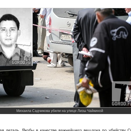
Михаила Садчикова убили на улице Лизы Чайкиной
ая деталь. Якобы в качестве важнейшего вещдока по убийству С