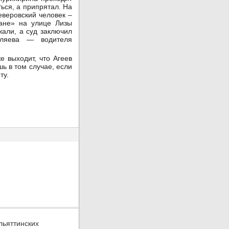
ться, а припрятал. На
еверовский человек –
ане» на улице Лизы
жали, а суд заключил
ыляева — водителя
е выходит, что Агеев
ь в том случае, если
ету.
льяттинских