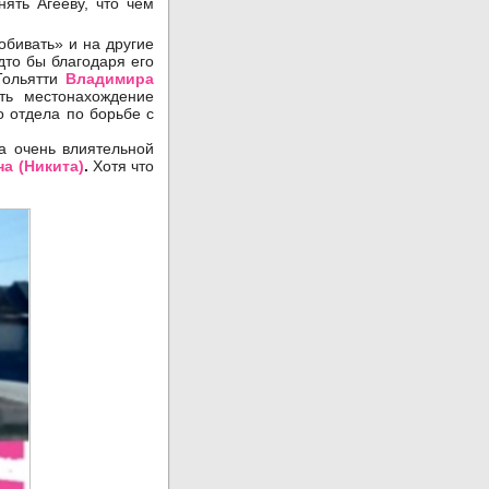
ять Агееву, что чем
обивать» и на другие
дто бы благодаря его
Тольятти
Владимира
ть местонахождение
о отдела по борьбе с
да очень влиятельной
а (Никита)
.
Хотя что