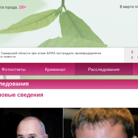
18+
В марте п
ти города.
$
 Самарской области при атаке БПЛА пострадало промпредприятие
се новости
€
Фотоотчеты
Криминал
Расследования
ледования
 новые сведения