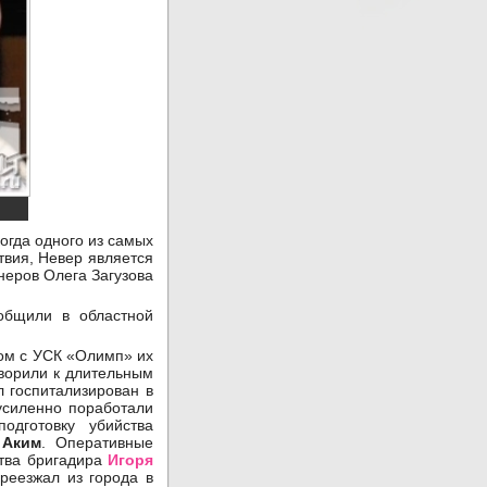
огда одного из самых
твия, Невер является
неров Олега Загузова
общили в областной
дом с УСК «Олимп» их
оворили к длительным
 госпитализирован в
усиленно поработали
одготовку убийства
е
Аким
. Оперативные
ства бригадира
Игоря
реезжал из города в