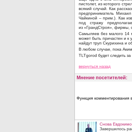
пистолет, из которого стр
всякий случай. Как расск
предприниматель Михаил
Чайкиной – прим.). Как и
под стражу предполага
из «ГрандСтроя», фирмы, с
Самыляев без малого 14 м
может быть причастен и к 
найдут труп Скурихина и о
В любом случае, пока Аким
TLTgorod будет следить з
Просмотров: 30611
вернуться назад
Мнение посетителей:
Функция комментирования в
Снова Евдокимо
Завершилось рас