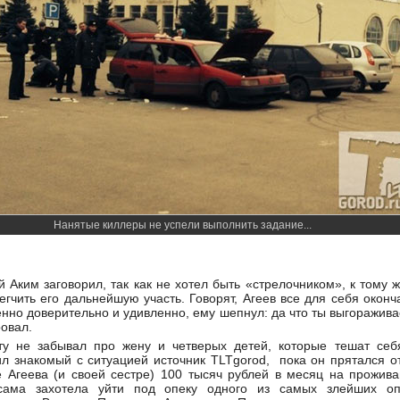
Нанятые киллеры не успели выполнить задание...
Аким заговорил, так как не хотел быть «стрелочником», к тому ж
гчить его дальнейшую участь. Говорят, Агеев все для себя оконч
нно доверительно и удивленно, ему шепнул: да что ты выгоражива
овал.
у не забывал про жену и четверых детей, которые тешат себ
л знакомый с ситуацией источник TLTgorod, пока он прятался о
 Агеева (и своей сестре) 100 тысяч рублей в месяц на прожива
сама захотела уйти под опеку одного из самых злейших о