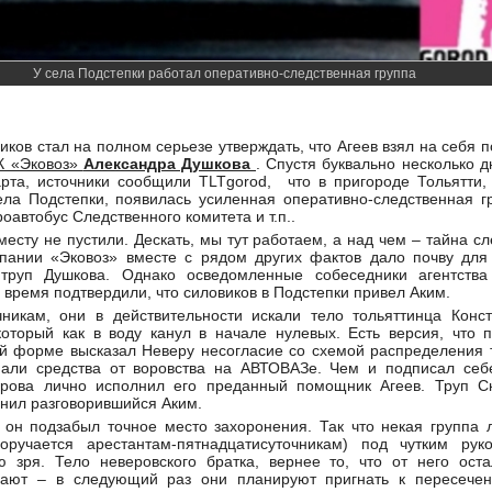
У села Подстепки работал оперативно-следственная группа
ников стал на полном серьезе утверждать, что Агеев взял на себя
ГК «Эковоз»
Александра Душкова
. Спустя буквально несколько 
рта, источники сообщили TLTgorod, что в пригороде Тольятти,
ла Подстепки, появилась усиленная оперативно-следственная гр
оавтобус Следственного комитета и т.п..
есту не пустили. Дескать, мы тут работаем, а над чем – тайна сл
пании «Эковоз» вместе с рядом других фактов дало почву для
 труп Душкова. Однако осведомленные собеседники агентства
 время подтвердили, что силовиков в Подстепки привел Аким.
никам, они в действительности искали тело тольяттинца Конс
который как в воду канул в начале нулевых. Есть версия, что 
й форме высказал Неверу несогласие со схемой распределения т
пали средства от воровства на АВТОВАЗе. Чем и подписал себ
рова лично исполнил его преданный помощник Агеев. Труп Ск
мнил разговорившийся Аким.
 он подзабыл точное место захоронения. Так что некая группа 
оручается арестантам-пятнадцатисуточникам) под чутким рук
 зря. Тело неверовского братка, вернее то, что от него ост
вают – в следующий раз они планируют пригнать к пересече