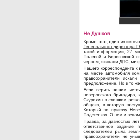
Не Душков
Кроме того, один из источ
Генерального директора 
такой информации, 27 ма
Полевой и Березовской се
черном, экипажи ДПС, микр
Нашего корреспондента к м
на месте автомобиля ком
правоохранители искали
предположение. Но в то же
Если верить нашим источ
неверовского бригадира, 
Скурихин в слишком резко
общака, в которую посту
Который по приказу Неве
Подстепках. О нем и вспо
Правда, за давностью лет
ответственное задание п
следователей рыла землю
правоохранители не уны