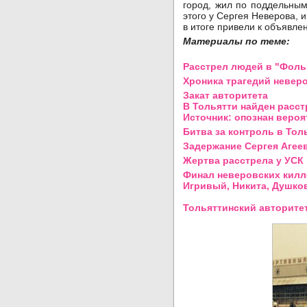
город, жил по поддельным
этого у Сергея Неверова, 
в итоге привели к объяв
Материалы по теме:
Расстрел людей в "Фоль
Хроника трагедий невер
Закат авторитета
В Тольятти найден расс
Источник: опознан вероя
Битва за контроль в Тол
Задержание Сергея Агеев
Жертва расстрела у УСК
Финал неверовских кил
Игривый, Никита, Душков
Тольяттинский авторите