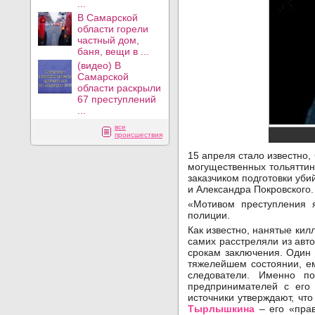
...
В Самарской
области горели
частный дом,
баня, вещи в ...
(видео) В
Самарской
области раскрыли
67 преступлений
...
все
происшествия
15 апреля стало известно,
могущественных тольяттин
заказчиком подготовки уби
и Александра Покровского.
«Мотивом преступления 
полиции.
Как известно, нанятые кил
самих расстреляли из авто
срокам заключения. Один 
тяжелейшем состоянии, ем
следователи. Именно по
предпринимателей с ег
источники утверждают, чт
Тырлышкина
– его «прав