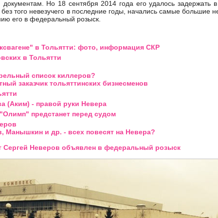
 документам. Но 18 сентября 2014 года его удалось задержать 
и без того невезучего в последние годы, начались самые большие н
лению его в федеральный розыск.
ксвагене" в Тольятти: фото, информация СКР
овских в Тольятти
трельный список киллеров?
тный заказчик тольяттинских бизнесменов
ьятти
а (Аким) - правой руки Невера
 "Олимп" предстанет перед судом
леров
, Манышкин и др. - всех повесят на Невера?
т Сергей Неверов объявлен в федеральный розыск