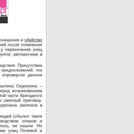
 похищение и
убийство
дней после появления
 у пересечения улиц
уппа: автоматчики в
едствия. Присутствие
 предположений, что
 опровергли данное
тантина Скурихина –
перед исчезновением
ой части бригадного
е сметный приговор.
урихина закопали в
людей (обычно такое
оводством оперов и
алось, не нашли. Но
нию улиц Полевой и