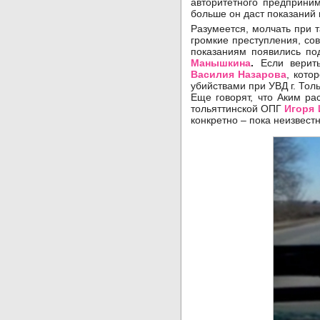
авторитетного предприним
больше он даст показаний 
Разумеется, молчать при 
громкие преступления, сов
показаниям появились по
Манышкина
.
Если верить
Василия Назарова
, кото
убийствами при УВД г. Тол
Еще говорят, что Аким ра
тольяттинской ОПГ
Игоря 
конкретно – пока неизвестн