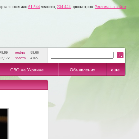
ортал посетило
61 544
человек,
234 444
просмотров.
Реклама на сайте
79,99
нефть
89,66
92,172
золото
4165
СВО на Украине
Объявления
еще