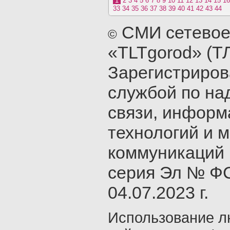
1
2
3
4
5
6
7
8
9
10
11
12
13
14
15
16
33
34
35
36
37
38
39
40
41
42
43
44
СМИ сетевое
©
«TLTgorod» (Т
Зарегистриро
службой по на
связи, инфор
технологий и 
коммуникаций 
серия Эл № ФС
04.07.2023 г.
Использование л