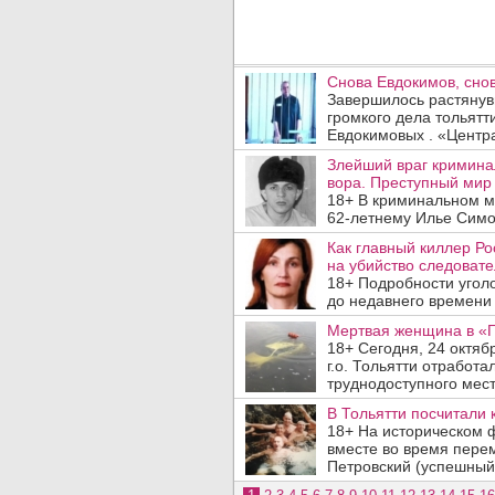
Снова Евдокимов, сно
Завершилось растянув
громкого дела тольят
Евдокимовых . «Центра
Злейший враг кримина
вора. Преступный мир
18+ В криминальном м
62-летнему Илье Симон
Как главный киллер Ро
на убийство следоват
18+ Подробности угол
до недавнего времени 
Мертвая женщина в «
18+ Сегодня, 24 октяб
г.о. Тольятти отработ
труднодоступного места
В Тольятти посчитали 
18+ На историческом 
вместе во время пере
Петровский (успешный 