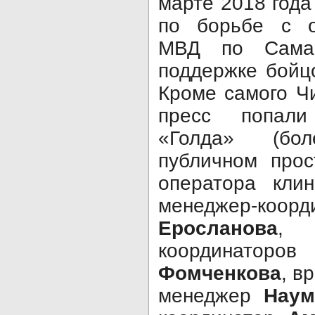
марте 2018 года
по борьбе с о
МВД по Самар
поддержке бойц
Кроме самого Ч
пресс попал
«Голда» (бо
публичном прос
оператора клин
менеджер-к
Еросланова
, 
координа
Фомченкова
, в
менеджер
Наум