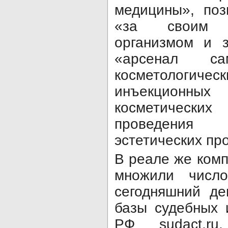
медицины», по
«за своим 
организмом и 
«арсенал са
косметологич
инъекционн
косметичес
проведени
эстетических пр
В реале же ком
множили числ
сегодняшний де
базы судебных 
РФ sudact.r