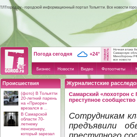
ТЛТгород.ру - городской информационный портал Тольятти. Все новости гор
Ночная атака б
Самарскую обл
Погода сегодня
+24°
Минобороны Р
все новости
Бизнес
Новости
Видео
Фотоотчеты
Журналистские расследо
Происшествия
(фото) В Тольятти
Самарский «лохотрон с
20-летний парень
преступное сообщество
на «Приоре»
врезался в ...
Сотрудникам кл
В Самарской
области 70-
предъявили об
летнему
пенсионеру,
преступного со
который зарезал