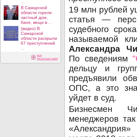
...
19 млн рублей у
В Самарской
области горели
статья — перс
частный дом,
баня, вещи в ...
судебного срок
(видео) В
Самарской
называемой кл
области раскрыли
67 преступлений
Александра Чи
...
все
По сведениям
происшествия
дельцу и груп
предъявили об
ОПС, а это зна
уйдет в суд.
Бизнесмен Ч
менеджеров так
«Александрия»