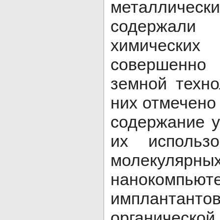
металличе
содержали
химически
совершенно
земной техно
них отмечено
содержание у
их использ
молекулярны
нанокомпью
имплантан
органическо