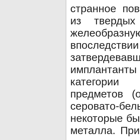
странное по
из твердых
желеобр
впослед
затвердева
имплантанты
категории 
предметов (
серовато-бе
некоторые бы
металла. Пр