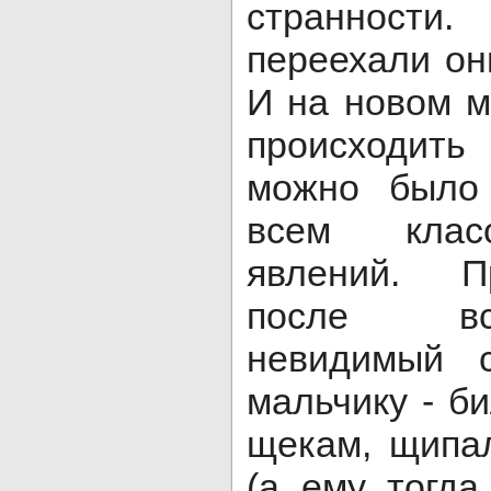
страннос
переехали он
И на новом м
происходить
можно было 
всем клас
явлений. П
после вс
невидимый с
мальчику - би
щекам, щипа
(а ему тогда