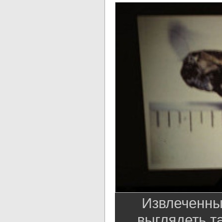
Извлеченны
выглядеть та