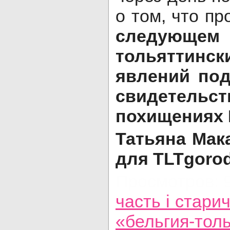
о том, что пр
следующем 
тольяттин
явлений под
свидете
похищениях 
Татьяна Мак
для TLTgoro
Просмотров: 
часть i стари
«бельгия-тол