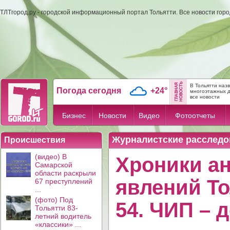
ТЛТгород.ру - городской информационный портал Тольятти. Все новости гор
В Тольятти наз
Погода сегодня
+24°
многоэтажных 
все новости
Бизнес
Новости
Видео
Фотоотчеты
Журналистские расследо
Происшествия
(видео) В
Хроники а
Самарской
области раскрыли
явлений То
67 преступлений
...
(фото) Под
54. ЧИП – 
Тольятти 83-
летний водитель
«классики» ...