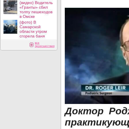
(видео) Водитель
«Гранты» сбил
толпу пешеходов
в Омске
(фото) В
Самарской
области утром
сгорела баня
все
происшествия
Доктор Родж
практикующ