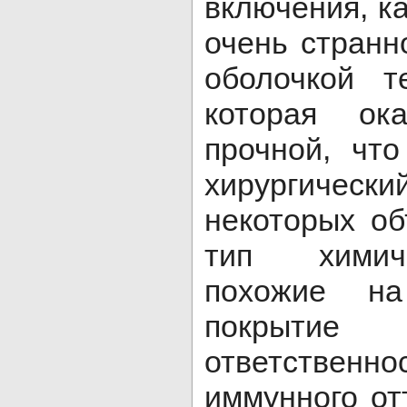
включения, к
очень стран
оболочкой т
которая ока
прочной, чт
хирургичес
некоторых о
тип химич
похожие н
покрытие
ответственн
иммунного от