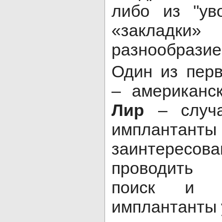
либо из "ув
«заклад
разнообразие
Один из пер
– американс
Лир
– случа
импла
заинтерес
проводить 
поиск и л
имплантанты 