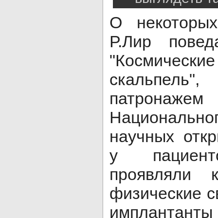
О некоторых
Р.Лир пове
"Космичес
скальпель
патронаже
Националь
научных отк
у пациент
проявляли 
физические с
имплантанты