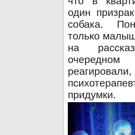
что в кварт
один призра
собака. По
только малыш
на расска
очередном
реагирова
психотерапев
придумки.