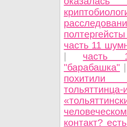
оказала
криптобиолог
расследован
полтергейсты
часть 11 шум
|
часть 1
"барабашка"
|
похитил
тольяттинца
«тольяттинск
человеческом
контакт? есть