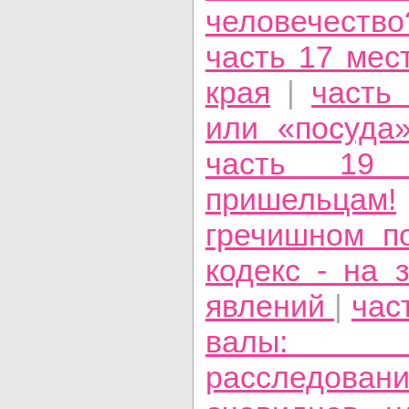
человечеств
часть 17 мес
края
|
часть 
или «посуда
часть 19 
пришельцам!
гречишном п
кодекс - на
явлений
|
час
валы: у
расследован