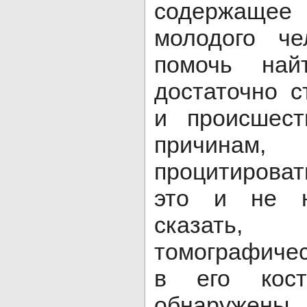
содержащее
молодого че
помочь най
достаточно 
и происшест
причина
процитироват
это и не н
сказат
томографиче
в его кос
обнаруже