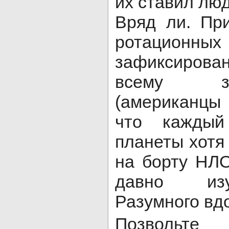
их ставил лю
Вряд ли. Пр
ротационных
зафиксиров
всему з
(американцы
что каждый
планеты хотя
на борту НЛ
давно изу
Разумного вдо
Позвольт