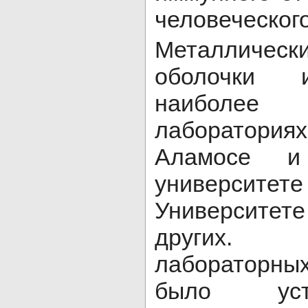
человеческого
Металличе
оболочки 
наиболе
лаборатори
Аламосе и
универси
Университете
других. 
лабораторн
было уст