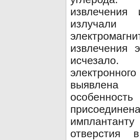
извлечения 
излуча
электромагни
извлечения 
исчезал
электронн
выявлен
особенность
присоедине
имплантанту
отверстия 