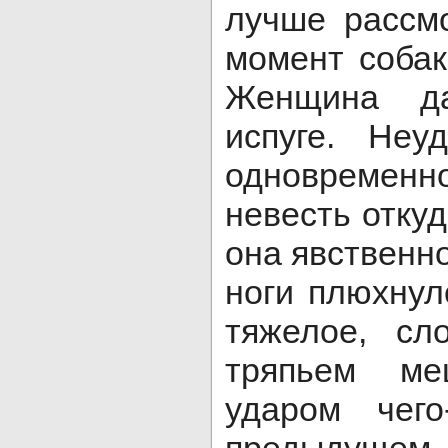
лучше рассмо
момент собак
Женщина д
испуге. Неу
одновреме
невесть отку
она явственно
ноги плюхнул
тяжелое, сл
тряпьем ме
ударом чего