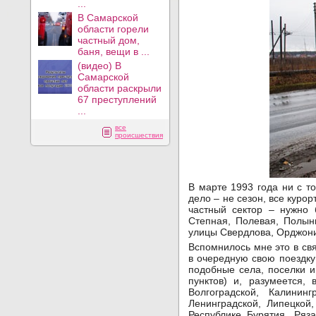
...
В Самарской
области горели
частный дом,
баня, вещи в ...
(видео) В
Самарской
области раскрыли
67 преступлений
...
все
происшествия
В марте 1993 года ни с т
дело – не сезон, все куро
частный сектор – нужно 
Степная, Полевая, Полын
улицы Свердлова, Орджони
Вспомнилось мне это в св
в очередную свою поездку
подобные села, поселки и
пунктов) и, разумеется,
Волгоградской, Калининг
Ленинградской, Липецкой
Республике Бурятия, Ряз