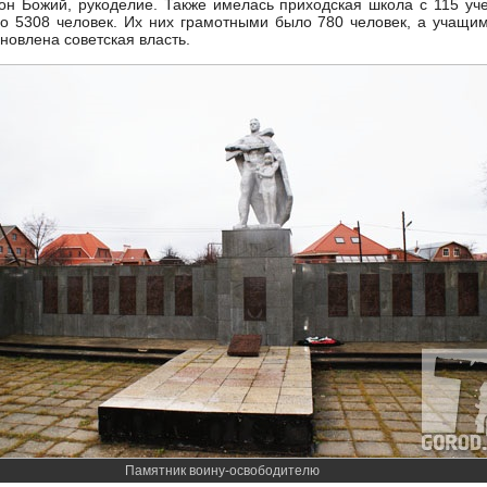
кон Божий, рукоделие. Также имелась приходская школа с 115 уч
о 5308 человек. Их них грамотными было 780 человек, а учащим
ановлена советская власть.
Памятник воину-освободителю