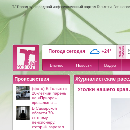
ТЛТгород.ру - городской информационный портал Тольятти. Все новос
(
Погода сегодня
+24°
в
Бизнес
Новости
Видео
Журналистские расс
Происшествия
(фото) В Тольятти
Уголки нашего края
20-летний парень
на «Приоре»
врезался в ...
В Самарской
области 70-
летнему
пенсионеру,
который зарезал