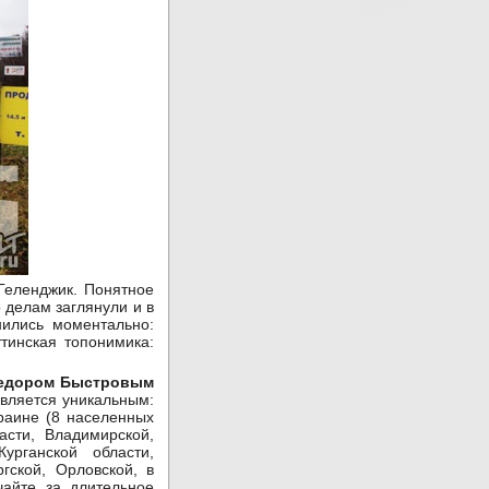
Геленджик. Понятное
о делам заглянули и в
нились моментально:
тинская топонимика:
едором Быстровым
является уникальным:
краине (8 населенных
асти, Владимирской,
урганской области,
гской, Орловской, в
чайте за длительное