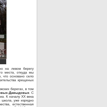
но на левом берегу
го места, откуда мы
, что основано село
жительства крещеных
ских берегах, в том
овых-Давыдовых
. С
ма. К началу XX века
 школа, уже изрядно
ества, естественная