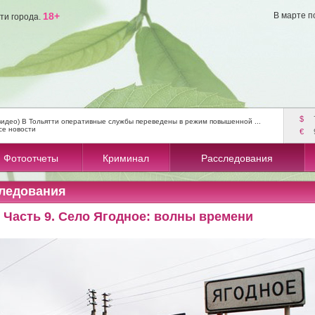
18+
В марте п
ти города.
$
видео) В Тольятти оперативные службы переведены в режим повышенной ...
се новости
€
Фотоотчеты
Криминал
Расследования
ледования
. Часть 9. Село Ягодное: волны времени