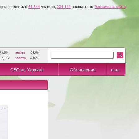
ортал посетило
61 544
человек,
234 444
просмотров.
Реклама на сайте
79,99
нефть
89,66
92,172
золото
4165
СВО на Украине
Объявления
еще