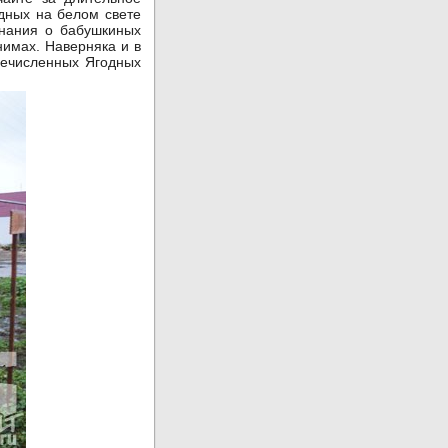
одных на белом свете
инания о бабушкиных
нимах. Наверняка и в
речисленных Ягодных