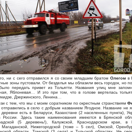
ого, ни с сего отправился я со своим младшим братом
Олегом
в 
ртные зоны пустовали. От безделья мы облазили весь городок, но п
было передать привет из Тольятти. Названия улиц мне запом
ная, Яблоневая… И это при том, что в голове вертелась тольят
кидзе, Дзержинского, Ленина…
язи с тем, что мы с моим соратником по окрестным странствиям
Ф
 отправились в село с добрым названием Ягодное. Название не 
 деревни есть в Беларуси, Казахстане (2 населенных пункта), У
 в России. Здесь такие наименования имеются в Брянской обл
радской (5 деревень!), Калужской, Краснодарском крае, в К
, Магаданской, Нижегородской (тоже – 5 сел), Омской, Оренбур
анской области, Томской (3 села) и Тульской областях. Не сер