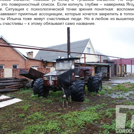
 это поверхностный список. Если копнуть глубже – наверняка Яг
е. Ситуация с психологической точки зрения понятная: воспом
навевают приятные ассоциации, которые хочется закрепить в топо
веты Ильича тоже живут счастливые люди. Но в любом из вышепе
 счастливы – к этому обязывает само название.