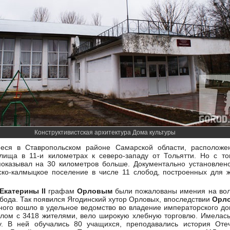
Конструктивистская архитектура Дома культуры
еся в Ставропольском районе Самарской области, расположе
лища в 11-и километрах к северо-западу от Тольятти. Но с то
показывал на 30 километров больше. Документально установлено
сско-калмыцкое поселение в числе 11 слобод, построенных для 
Екатерины II
графам
Орловым
были пожалованы имения на волж
обода. Так появился Ягодинский хутор Орловых, впоследствии
Орл
ного вошло в удельное ведомство во владение императорского до
лом с 3418 жителями, вело широкую хлебную торговлю. Имелась
. В ней обучались 80 учащихся, преподавались история Отеч