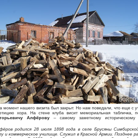
а момент нашего визита был закрыт. Но нам поведали, что еще с у
тицию хора. На стене клуба висит мемориальная табличка, п
горьевичу Алфёрову
– самому заметному историческому 
фёров родился 28 июля 1898 года в селе Брусяны Симбирской
лу и коммерческое училище. Служил в Красной Армии. Позднее р