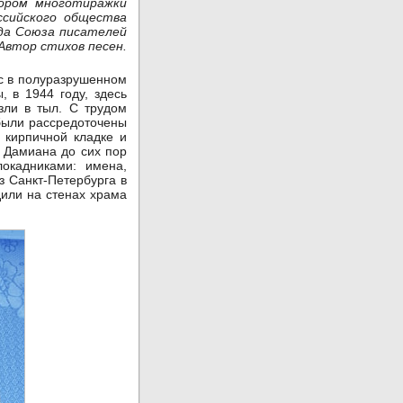
тором многотиражки
ссийского общества
зда Союза писателей
Автор стихов песен.
с в полуразрушенном
 в 1944 году, здесь
зли в тыл. С трудом
 были рассредоточены
 кирпичной кладке и
 Дамиана до сих пор
окадниками: имена,
з Санкт-Петербурга в
или на стенах храма