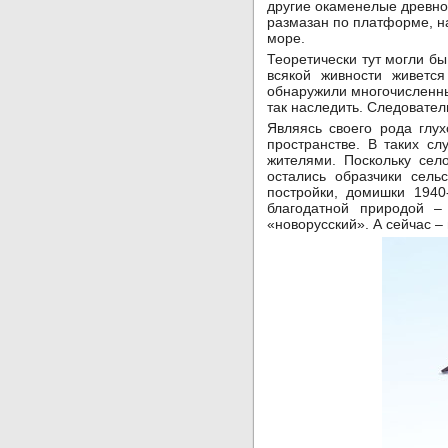
другие окаменелые древнос
размазан по платформе, н
море.
Теоретически тут могли бы
всякой живности живетс
обнаружили многочисленные
так наследить. Следовател
Являясь своего рода глу
пространстве. В таких с
жителями. Поскольку сел
остались образчики сель
постройки, домишки 1940-
благодатной природой –
«новорусский». А сейчас –