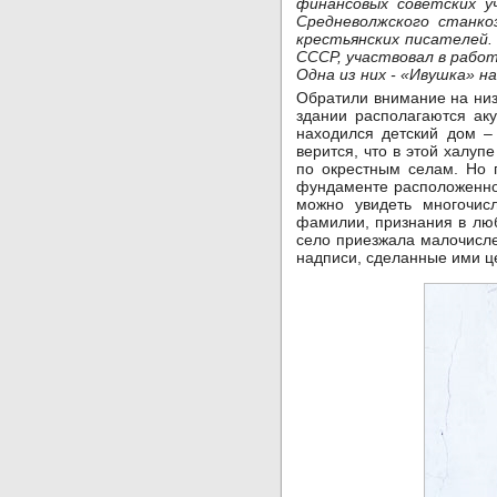
финансовых советских у
Средневолжского станко
крестьянских писателей.
СССР, участвовал в работ
Одна из них - «Ивушка» н
Обратили внимание на низ
здании располагаются аку
находился детский дом –
верится, что в этой халуп
по окрестным селам. Но 
фундаменте расположенно
можно увидеть многочис
фамилии, признания в люб
село приезжала малочисл
надписи, сделанные ими це