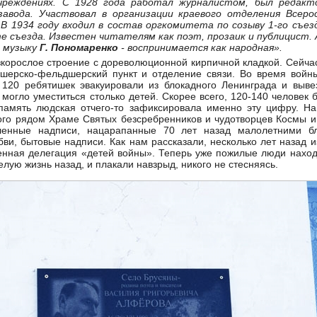
чреждениях. С 1928 года работал журналистом, был редак
завода. Участвовал в организации краевого отделения Всеро
 В 1934 году входил в состав оргкомитета по созыву 1-го съе
е съезда. Известен читателям как поэт, прозаик и публицист. 
а музыку
Г. Пономаренко
- воспринимается как народная».
корослое строение с дореволюционной кирпичной кладкой. Сейча
шерско-фельдшерский пункт и отделение связи. Во время войны,
 120 ребятишек эвакуировали из блокадного Ленинграда и выве
е могло уместиться столько детей. Скорее всего, 120-140 человек
память людская отчего-то зафиксировала именно эту цифру. На
го рядом Храме Святых безсребренников и чудотворцев Космы и
ленные надписи, нацарапанные 70 лет назад малолетними бл
ви, бытовые надписи. Как нам рассказали, несколько лет назад и
енная делегация «детей войны». Теперь уже пожилые люди наход
лую жизнь назад, и плакали навзрыд, никого не стесняясь.