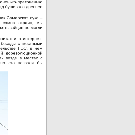
тоненько-претоненько
зад бушевало древнее
ник Самарская лука –
с самых окраин, мы
сять зайцев не могли
никах и в интернет-
а беседы с местными
тельстве ГЭС, в нем
ний дореволюционной
ак везде в местах с
вно его назвали бы
?