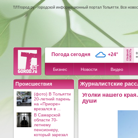
ТЛТгород.ру - городской информационный портал Тольятти. Все новос
В
Погода сегодня
+24°
в
Бизнес
Новости
Видео
Журналистские расс
Происшествия
(фото) В Тольятти
Уголки нашего края
20-летний парень
души
на «Приоре»
врезался в ...
В Самарской
области 70-
летнему
пенсионеру,
который зарезал