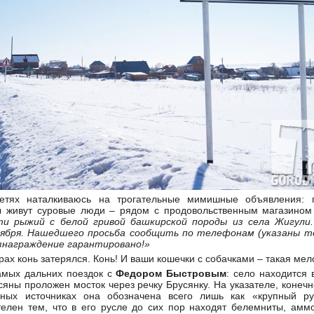
етях наталкиваюсь на трогательные мимишные объявления: п
 живут суровые люди – рядом с продовольственным магазином
ти рыжий с белой гривой башкирской породы из села Жигули.
ноября. Нашедшего просьба сообщить по телефонам (указаны 
знаграждение гарантировано!»
ах конь затерялся. Конь! И ваши кошечки с собачками – такая мело
амых дальних поездок с
Федором Быстровым
: село находится 
сяны проложен мосток через речку Брусянку. На указателе, конечн
ных источниках она обозначена всего лишь как «крупный ру
телен тем, что в его русле до сих пор находят белемниты, амм