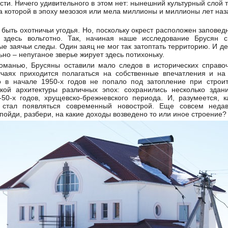
ти. Ничего удивительного в этом нет: нынешний культурный слой 
а которой в эпоху мезозоя или мела миллионы и миллионы лет на
 быть охотничьи угодья. Но, поскольку окрест расположен заповед
я здесь вольготно. Так, начиная наше исследование Брусян 
 заячьи следы. Один заяц не мог так затоптать территорию. И де
ьно – непуганое зверье жирует здесь потихоньку.
хоманью, Брусяны оставили мало следов в исторических справоч
лучаях приходится полагаться на собственные впечатления и н
о в начале 1950-х годов не попало под затопление при строи
ской архитектуры различных эпох: сохранились несколько зда
50-х годов, хрущевско-брежневского периода. И, разумеется, к
 стал появляться современный новострой. Еще совсем неда
 пойди, разбери, на какие доходы возведено то или иное строение