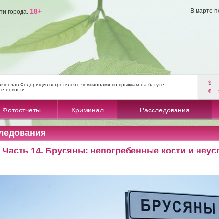
18+
В марте п
ти города.
$
ячеслав Федорищев встретился с чемпионами по прыжкам на батуте
се новости
€
Фотоотчеты
Криминал
Расследования
ледования
. Часть 14. Брусяны: непогребенные кости и неу