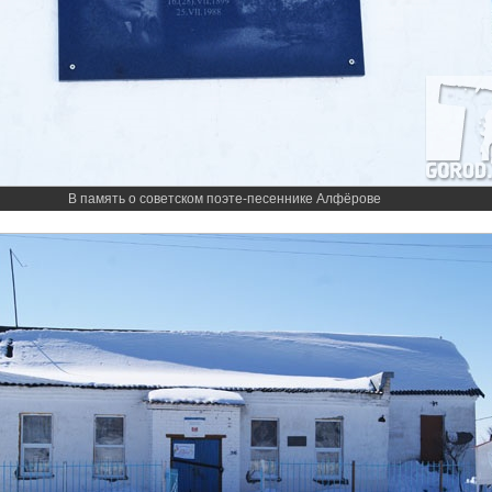
В память о советском поэте-песеннике Алфёрове