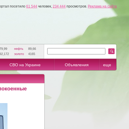
ортал посетило
61 544
человек,
234 444
просмотров.
Реклама на сайте
79,99
нефть
89,66
92,172
золото
4165
СВО на Украине
Объявления
еще
спокоенные