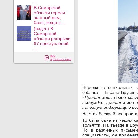
...
В Самарской
области горели
частный дом,
баня, вещи в ...
(видео) В
Самарской
области раскрыли
67 преступлений
...
все
происшествия
Нередко в социальных с
собачка… В селе Брусяны
«Пропал конь пегой мас
недоуздке, пропал 3-го 
полезную информацию во
На этих бескрайних простор
То была одна из наших с
Тольятти. На въезде в Бру
Но в различных письмен
специалисты, он примеча