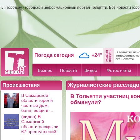
ТЛТгород.ру - городской информационный портал Тольятти. Все новости гор
В Тольятти пен
Погода сегодня
+24°
телефонных мо
все новости
Бизнес
Новости
Видео
Фотоотчеты
Журналистские расследо
Происшествия
В Самарской
В Тольятти участниц кон
области горели
обманули?
частный дом,
баня, вещи в ...
(видео) В
Самарской
области раскрыли
67 преступлений
...