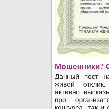
Мошенники? 
Данный пост н
живой отклик.
активно высказ
про организат
конкурса, так и