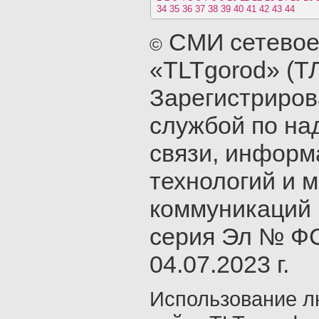
34
35
36
37
38
39
40
41
42
43
44
СМИ сетевое
©
«TLTgorod» (Т
Зарегистриро
службой по на
связи, инфор
технологий и 
коммуникаций 
серия Эл № ФС
04.07.2023 г.
Использование л