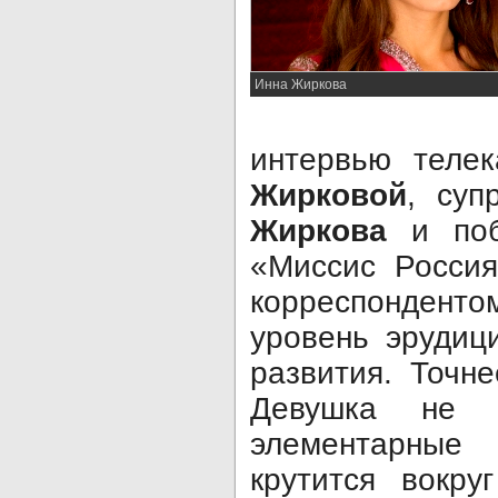
Инна Жиркова
интервью теле
Жирковой
, суп
Жиркова
и по
«Миссис Россия
корреспондент
уровень эрудиц
развития. Точне
Девушка не 
элементарны
крутится вокру