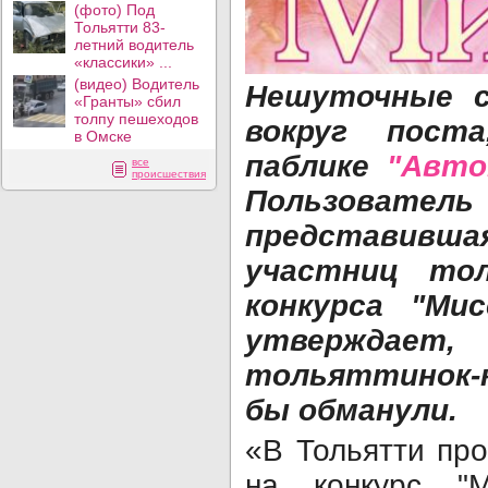
(фото) Под
Тольятти 83-
летний водитель
«классики» ...
(видео) Водитель
Нешуточные с
«Гранты» сбил
толпу пешеходов
вокруг пост
в Омске
паблике
"Авто
все
происшествия
Пользоват
представи
участниц то
конкурса "Мис
утверждает,
тольяттинок-
бы обманули.
«В Тольятти пр
на конкурс 