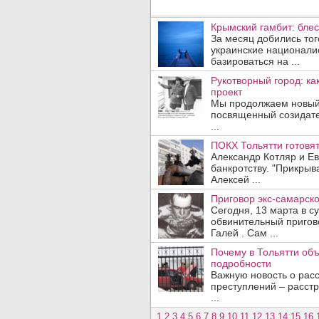
Крымский гамбит: бле
За месяц добились того
украинские национали
базироваться на ...
Рукотворный город: ка
проект
Мы продолжаем новый 
посвященный созидате
...
ПОКХ Тольятти готовят
Александр Котляр и Е
банкротству. "Прикрыв
Алексей ...
Приговор экс-самарско
Сегодня, 13 марта в с
обвинительный пригово
Галей . Сам ...
Почему в Тольятти объ
подробности
Важную новость о рас
преступлений – расстр
...
1
2
3
4
5
6
7
8
9
10
11
12
13
14
15
16