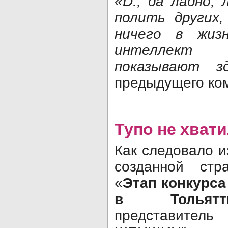
«D., да ладно,
полить других,
ничего в жиз
интеллект 
показывают зд
предыдущего ком
Тупо не хват
Как следовало и
созданной стр
«
Этап конкурса
в Тольятти
представите