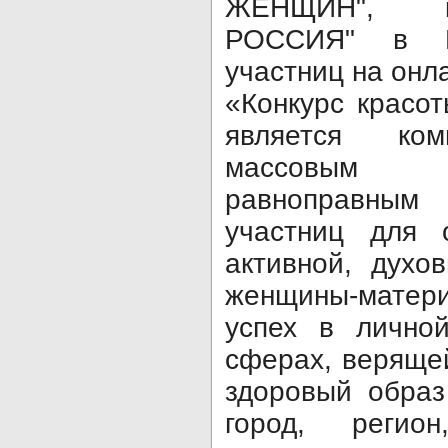
ЖЕНЩИН", к
РОССИЯ" в П
участниц на онл
«Конкурс крас
является ком
массовым 
равноправны
участниц для 
активной, духо
женщины-матери
успех в лично
сферах, веряще
здоровый образ
город, регио