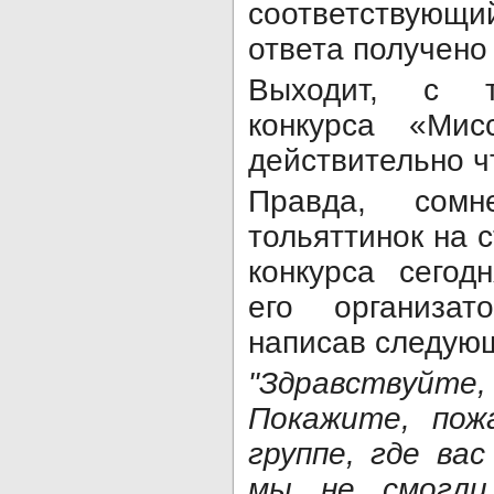
соответствующи
ответа получено
Выходит, с т
конкурса «Ми
действительно ч
Правда, сомн
тольяттинок на 
конкурса сегод
его организа
написав следую
"Здравствуйте,
Покажите, пож
группе, где ва
мы не смогли