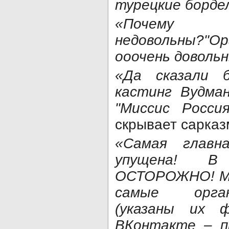
турецкие борде
«Почему 
недовольны?"О
ооочень доволь
«Да сказали 
кастинг Вудма
"Миссис Россия
скрывает сарказ
«Самая главн
упущена! В 
ОСТОРОЖНО! М
самые орган
(указаны их 
ВКонтакте – пр