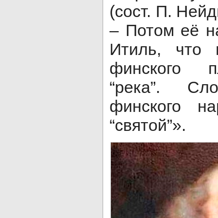
(сост. П. Нейд
– Потом её н
Итиль, что 
финского п
“река”. С
финского на
“святой”».