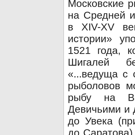
Московские 
на Средней 
в XIV-XV ве
истории» уп
1521 года, к
Шигалей б
«...ведуща с
рыболовов м
рыбу на В
Девичьими и 
до Увека (п
до Саратова),