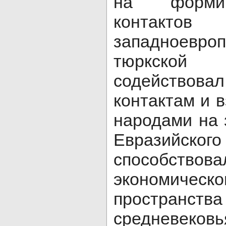
на формир
контак
западноевроп
тюркской
содействов
контактам и 
народами на 
Евразийск
способствова
экономическ
простран
средневеко