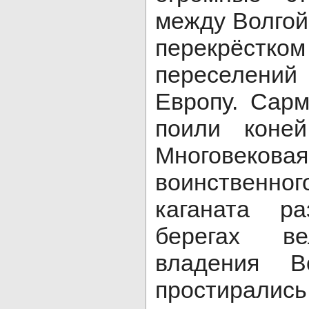
между Волгой
перекрёстком
переселений
Европу. Cарм
поили коней
Многовек
воинствен
каганата ра
берегах в
владения В
простирал