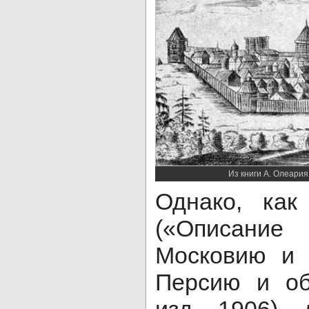
Из книги А. Олеари
Однако, как
(«Описани
Московию и 
Персию и об
изд. 1906),