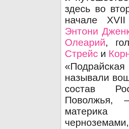
здесь во вто
начале XVII
Энтони Джен
Олеарий
, г
Стрейс
и
Кор
«Подрайска
называли вош
состав Ро
Поволжья, 
материк
чернозема