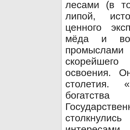
лесами (в т
липой, ист
ценного экс
мёда и во
промыслам
скорейшего
освоения. О
столетия. 
богатства
Государст
столкнули
интересам