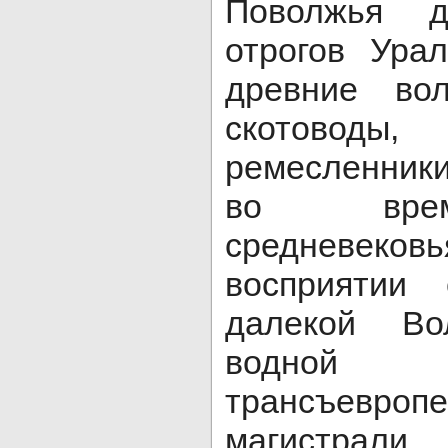
Поволжья 
отрогов Ура
древние во
скотоводы
ремесленник
во врем
средневеков
восприятии 
далекой Во
водной
трансъевро
магистрал