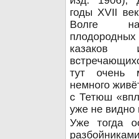
годы XVII ве
Волге на
плодородны
казаков и
встречающих
тут очень 
немного живё
с Тетюш «впл
уже не видно 
Уже тогда о
разбойни