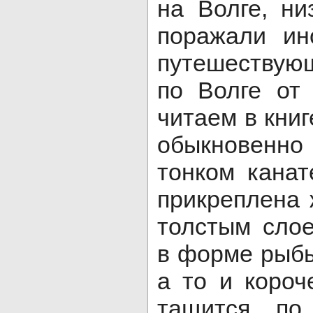
на Волге, н
поражали ин
путешествую
по Волге от 
читаем в кни
обыкновенно
тонком канат
прикреплена 
толстым сло
в форме рыбы
а то и короч
тащится по