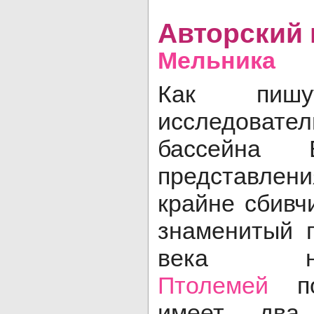
Авторский
Мельника
Как пишу
исследовател
бассейна 
представл
крайне сбивч
знаменитый г
века
Птолемей
по
имеет два