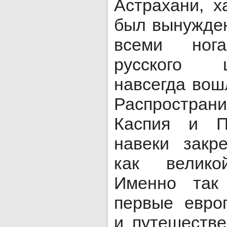
Астрахани, 
был вынужден
всеми ног
русского 
навсегда вош
Распростран
Каспия и Пр
навеки закр
как велико
Именно так
первые евро
и путешеств