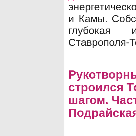
энергетическ
и Камы. Собс
глубокая и
Ставрополя-Т
Рукотворны
строился Т
шагом. Част
Подрайска