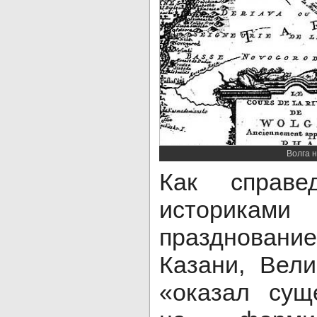
Волга 
Как справе
историка
празднован
Казани, Вел
«оказал сущ