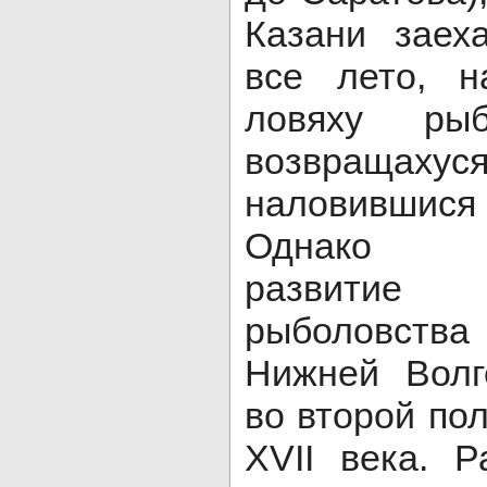
Казани заех
все лето, н
ловяху р
возвраща
наловившис
Однако ши
развитие
рыболовст
Нижней Волг
во второй по
XVII века. 