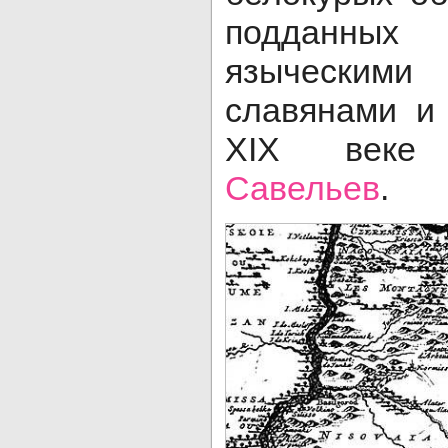
подданны
языческим
славянами и
XIX веке
Савельев
.