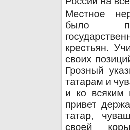
России на всё
Местное нер
было пр
государств
крестьян. Уч
своих позици
Грозный ука
татарам и чу
и ко всяким
привет держа
татар, чува
своей кор