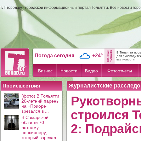
ТЛТгород.ру - городской информационный портал Тольятти. Все новости гор
В Тольятти про
Погода сегодня
+24°
для руководите
все новости
Бизнес
Новости
Видео
Фотоотчеты
Журналистские расследо
Происшествия
(фото) В Тольятти
Рукотворны
20-летний парень
на «Приоре»
строился Т
врезался в ...
В Самарской
области 70-
2: Подрайс
летнему
пенсионеру,
который зарезал