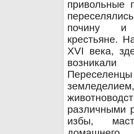
привольные 
переселялис
почину и 
крестьяне. Н
XVI века, зд
возникал
Переселен
земледелием
животноводс
различными 
избы, мас
домашнего 