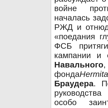
войне прот
началась зад
РЖД и отнюд
«поедания гл
ФСБ притяги
кампании и 
Навального
фонда
Hermit
Браудера
. П
руководства
особо заин