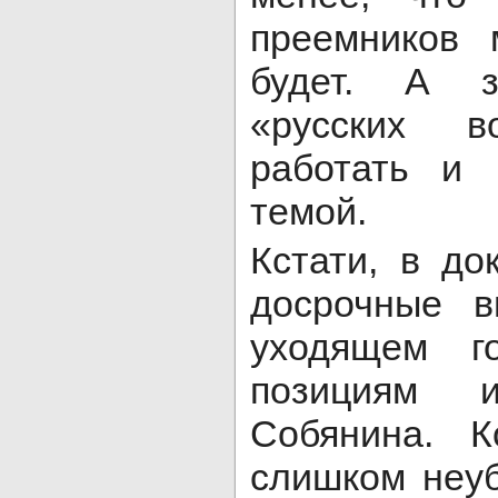
преемников 
будет. А зн
«русских 
работать и 
темой.
Кстати, в до
досрочные 
уходящем г
позициям 
Собянина. К
слишком неуб