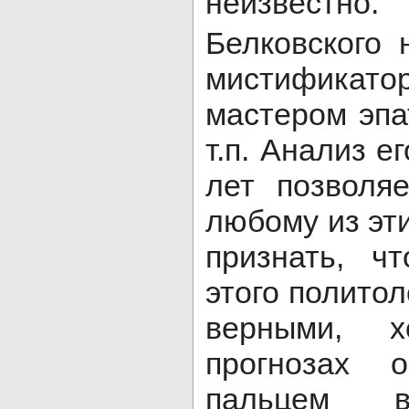
неизвестно.
Белковского 
мистификат
мастером эпа
т.п. Анализ е
лет позволя
любому из эти
признать, ч
этого полито
верными, х
прогнозах 
пальцем 