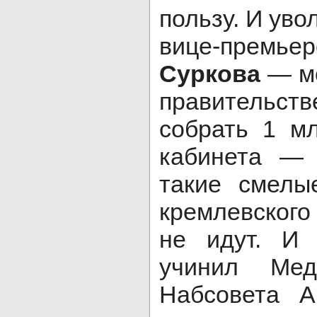
пользу. И уво
вице-премьер
Суркова
— мо
правительст
собрать 1 мл
кабинета — 
такие смелы
кремлевского
не идут. И 
учинил Мед
Набсовета Аг