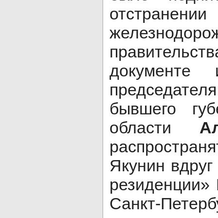
отстран
железнодоро
правительст
документе 
председат
бывшего губ
области
А
распространя
Якунин вдруг
резиденции» 
Санкт-Петерб