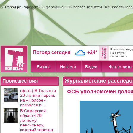
ТЛТгород.ру - городской информационный портал Тольятти. Все новости гор
Вячеслав Федо
Погода сегодня
+24°
на батуте
все новости
Бизнес
Новости
Видео
Фотоотчеты
Журналистские расследо
Происшествия
(фото) В Тольятти
ФСБ уполномочен доложи
20-летний парень
на «Приоре»
врезался в ...
В Самарской
области 70-
летнему
пенсионеру,
который зарезал