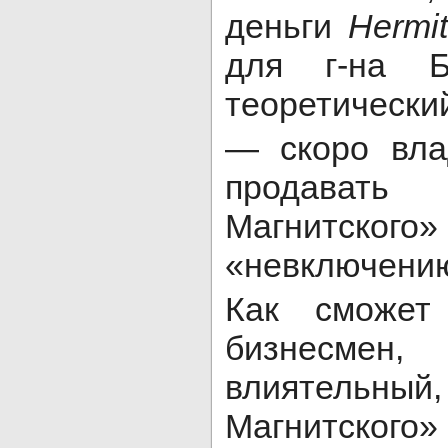
деньги
Hermi
для г-на Б
теоретический
— скоро вл
продават
Магнитского
«невключению
Как сможет 
бизнесмен
влиятель
Магнитского