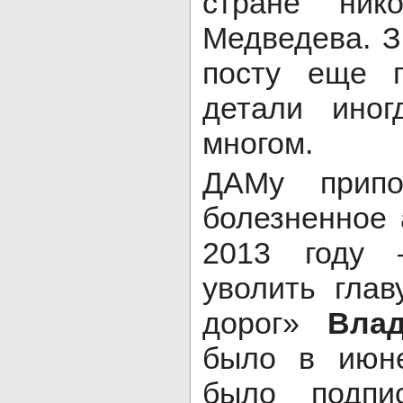
стране ник
Медведева. З
посту еще 
детали иног
многом.
ДАМу прип
болезненное 
2013 году 
уволить глав
дорог»
Вла
было в июне
было подпи