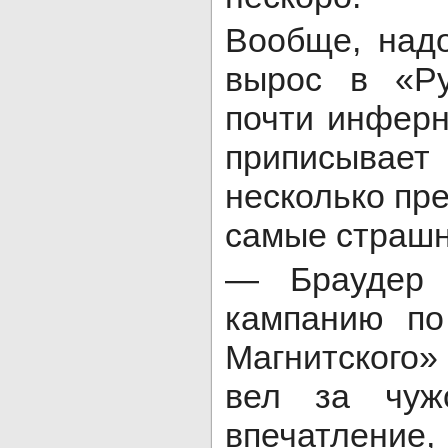
Вообще, надо
вырос в «Ру
почти инфер
приписывает
несколько пр
самые страш
— Браудер 
кампанию по
Магнитского
вел за чужо
впеча