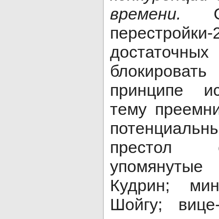
времени.
перестройк
достаточн
блокировать
принципе ис
тему преемни
потенциальны
престол с
упомянутые
Кудрин; ми
Шойгу; вице