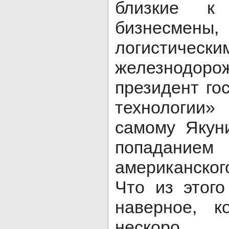
близкие к 
бизнесмены,
логистич
железнодоро
президент го
технологии
самому Якун
попадани
американског
Что из этого
наверное, к
нескоро.