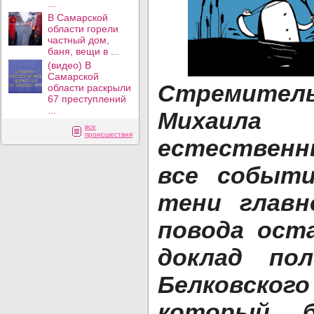
...
В Самарской
области горели
частный дом,
баня, вещи в ...
(видео) В
Самарской
Стремител
области раскрыли
67 преступлений
...
Михаила
все
происшествия
естествен
все событи
тени главн
повода ост
доклад по
Белковского
который 