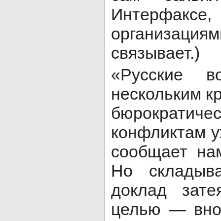
Интерфак
организаци
связывает.)
«Русские в
нескольким к
бюрократиче
конфликтам у
сообщает нам
Но складыва
доклад зате
целью — вно