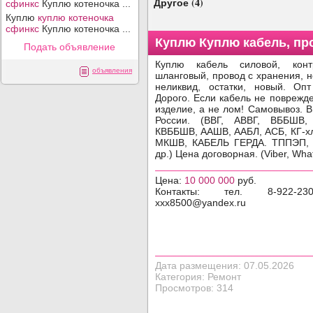
Другое (4)
сфинкс
Куплю котеночка ...
Куплю
куплю котеночка
сфинкс
Куплю котеночка ...
Куплю Куплю кабель, пр
Фото объявления
Подать объявление
Куплю кабель силовой, конт
объявления
шланговый, провод с хранения, 
неликвид, остатки, новый. Оп
Дорого. Если кабель не поврежд
изделие, а не лом! Самовывоз. 
России. (ВВГ, АВВГ, ВББШВ,
КВББШВ, ААШВ, ААБЛ, АСБ, КГ-хл
МКШВ, КАБЕЛЬ ГЕРДА. ТППЭП,
др.) Цена договорная. (Viber, Wha
Цена:
10 000 000
руб.
Контакты: тел. 8-922-230
xxx8500@yandex.ru
Дата размещения: 07.05.2026
Категория: Ремонт
Просмотров: 314