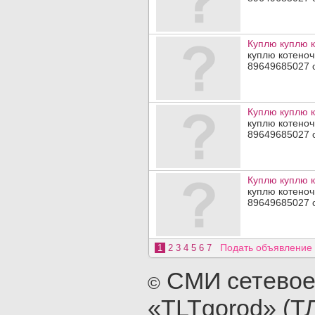
Куплю куплю 
куплю котеноч
89649685027 
Куплю куплю 
куплю котеноч
89649685027 
Куплю куплю 
куплю котеноч
89649685027 
Подать объявление
1
2
3
4
5
6
7
СМИ сетевое
©
«TLTgorod» (Т