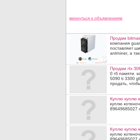
вернуться к
объявлениям
Продам bitmain
компания guang
поставляет ш
antminer, а та
Продам rtx 30
0 гб памяти. к
5090 ti 3300 g
продать, чтобы
Куплю куплю 
куплю котеноч
89649685027 
Куплю куплю 
куплю котеноч
89649685027 