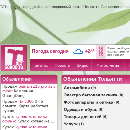
ТЛТгород.ру - городской информационный портал Тольятти. Все новости гор
Вячеслав Федор
Погода сегодня
+24°
чемпионами по 
все новости
Бизнес
Новости
Видео
Фотоотчеты
Объявления Тольятти
Объявления
Продам
bitmain z15 pro asic
Автомобили (0)
miner
Компания
Электро бытовая техника (0)
GuangDong ...
Продам
rtx 3060
0 Гб
Фотоаппараты и оптика (0)
памяти. Карта работает
Одежда и обувь (0)
лучше, ...
Товары для детей (0)
Куплю
куплю котеночка
сфинкс
Куплю котеночка ...
Услуги (1)
Куплю
куплю котеночка